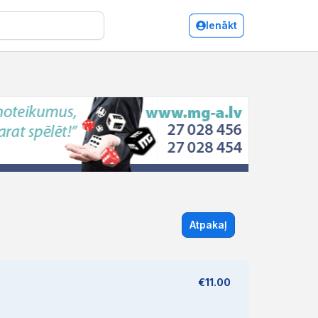
Ienākt
Atpakaļ
€11.00