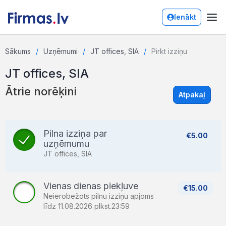
Ienākt
Sākums
Uzņēmumi
JT offices, SIA
Pirkt izziņu
JT offices, SIA
Ātrie norēķini
Atpakaļ
Pilna izziņa par
€5.00
uzņēmumu
JT offices, SIA
Vienas dienas piekļuve
€15.00
Neierobežots pilnu izziņu apjoms
līdz 11.08.2026 plkst.23:59