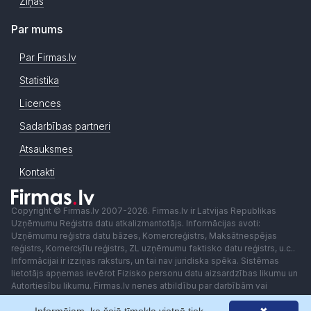
Ziņas
Par mums
Par Firmas.lv
Statistika
Licences
Sadarbības partneri
Atsauksmes
Kontakti
Copyright © Firmas.lv 2007-2026. Firmas.lv ir Latvijas Republikas
Uzņēmumu Reģistra datu atkalizmantotājs. Informācijas avoti:
Uzņēmumu reģistra datu bāzes, Komercreģistrs, Maksātnespējas
reģistrs, Komercķīlu reģistrs, ZL uzņēmumu faktisko datu reģistrs, u.c..
Informācijai ir izziņas raksturs, un tai nav juridiska spēka. Sistēmas
lietotājs apņemas ievērot Fizisko personu datu aizsardzības likumu un
Autortiesību likumu. Firmas.lv nenes atbildību par darbībām vai
lēmumiem, kas balstīti uz saņemto pakalpojumu. Lietotājam aizliegts
izmantot jebkādas automatizētas sistēmas vai iekārtas (robotus)