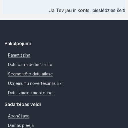
Ja Tev jau ir konts,
pieslēdzies šeit
!
Pakalpojumi
Pamatizziņa
Datu pārraide tiešsaistē
Segmentēto datu atlase
Uzņēmumu novērtēšanas rīki
Datu izmaiņu monitorings
Sadarbības veidi
Abonēšana
Dienas pieeja