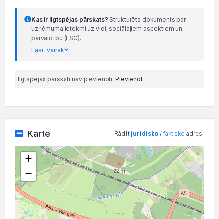
Kas ir ilgtspējas pārskats?
Strukturēts dokuments par
uzņēmuma ietekmi uz vidi, sociālajiem aspektiem un
pārvaldību (ESG).
Lasīt vairāk
Ilgtspējas pārskati nav pievienoti.
Pievienot
Karte
Rādīt
juridisko
/
faktisko
adresi
+
−