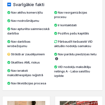
Svarīgākie fakti
Nav aktīvu komercķīlu
Nav reorganizācijas
procesu
Nav nodrošinājumu
Ir kontaktdati
Nav apturēta saimnieciskā
darbība
Pozitīvs pašu kapitāls
Nav darbības
Pārbaudīt tiešsaistē VID
ierobežojumu
aktuālo nodokļu samaksu
Strādā ar zaudējumiem
Nav parādu piedziņas lietu
Skatīties AML riskus
VID nodokļu maksātāju
Nav ieraksti
reitings A - Laba saistību
maksātnespējas reģistrā
izpilde
Nav likvidācijas procesa