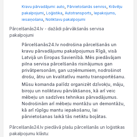
,
,
Kravu pārvadājumi: auto
Pārvietošanās serviss
Krāvēju
,
,
,
pakalpojumi
Loģistika
Autotransports
Iepakojums,
,
iesaiņošana
Noliktavu pakalpojumi
Pārcelšanās24.lv - dažādi pārvākšanās servisa
pakalpojumi
Pārcelšanās24.lv nodrošina pārcelšanās un
kravu pārvadājumu pakalpojumus Rīgā, visā
Latvijā un Eiropas Savienībā. Mēs piedāvājam
pilna servisa pārcelšanās risinājumus gan
privātpersonām, gan uzņēmumiem, nodrošinot
drošu, ātru un kvalitatīvu mantu transportēšanu.
Mūsu komanda palīdz organizēt dzīvokļu, māju,
biroju un noliktavu pārvākšanos, kā arī veic
mēbeļu un sadzīves tehnikas pārvadājumus.
Nodrošinām arī mēbeļu montāžu un demontāžu,
kā arī rūpīgu mantu iepakošanu, lai
pārvietošanas laikā tās netiktu bojātas.
Pārcelšanās24.lv piedāvā plašu pārcelšanās un loģistikas
pakalpojumu klāstu: