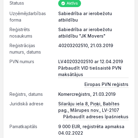
Statuss
Aktīvs
Uzņēmējdarbības
Sabiedrība ar ierobežotu
forma
atbildību
Reģistrēts
Sabiedrība ar ierobežotu
nosaukums
atbildību "JK Movers"
Reģistrācijas
40203202510, 21.03.2019
numurs, datums
PVN numurs
LV40203202510 ar 12.04.2019
Pārbaudīt VID tiešsaistē PVN
maksātājus
Eiropas PVN reģistrs
Reģistrs, datums
Komercreģistrs, 21.03.2019
Juridiskā adrese
Silarāju iela 8, Piņķi, Babītes
pag., Mārupes nov., LV-2107
Pārbaudīt adreses īpašniekus
Pamatkapitāls
9 000 EUR, reģistrēta apmaksa
04.02.2022