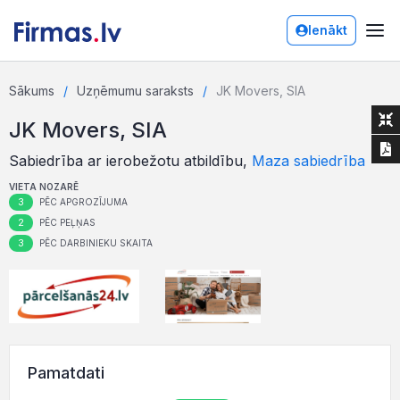
Ienākt
Sākums
Uzņēmumu saraksts
JK Movers, SIA
JK Movers, SIA
Sabiedrība ar ierobežotu atbildību,
Maza sabiedrība
VIETA NOZARĒ
3
PĒC APGROZĪJUMA
2
PĒC PEĻŅAS
3
PĒC DARBINIEKU SKAITA
Pamatdati