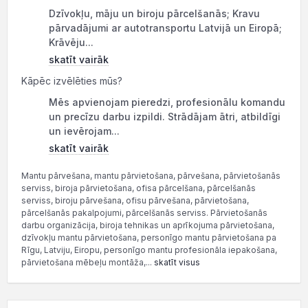
Dzīvokļu, māju un biroju pārcelšanās; Kravu
pārvadājumi ar autotransportu Latvijā un Eiropā;
Krāvēju...
skatīt vairāk
Kāpēc izvēlēties mūs?
Mēs apvienojam pieredzi, profesionālu komandu
un precīzu darbu izpildi. Strādājam ātri, atbildīgi
un ievērojam...
skatīt vairāk
Mantu pārvešana, mantu pārvietošana, pārvešana, pārvietošanās
serviss, biroja pārvietošana, ofisa pārcelšana, pārcelšanās
serviss, biroju pārvešana, ofisu pārvešana, pārvietošana,
pārcelšanās pakalpojumi, pārcelšanās serviss. Pārvietošanās
darbu organizācija, biroja tehnikas un aprīkojuma pārvietošana,
dzīvokļu mantu pārvietošana, personīgo mantu pārvietošana pa
Rīgu, Latviju, Eiropu, personīgo mantu profesionāla iepakošana,
pārvietošana mēbeļu montāža,...
skatīt visus