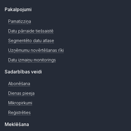
Pakalpojumi
Pamatizziņa
Datu pārraide tiešsaistē
Segmentēto datu atlase
Uzņēmumu novērtēšanas rīki
Datu izmaiņu monitorings
Sadarbības veidi
Abonēšana
Dienas pieeja
Mikropirkumi
Reģistrēties
Meklēšana