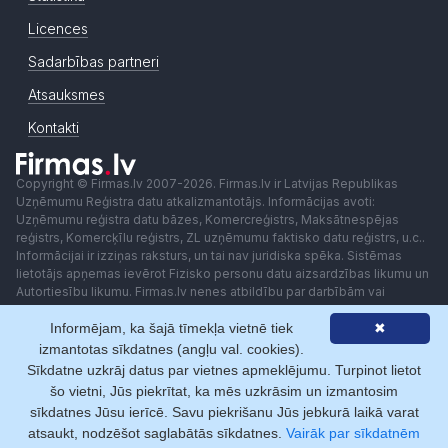
Licences
Sadarbības partneri
Atsauksmes
Kontakti
Copyright © Firmas.lv 2007-2026. Firmas.lv ir Latvijas Republikas
Uzņēmumu Reģistra datu atkalizmantotājs. Informācijas avoti:
Uzņēmumu reģistra datu bāzes, Komercreģistrs, Maksātnespējas
reģistrs, Komercķīlu reģistrs, ZL uzņēmumu faktisko datu reģistrs, u.c..
Informācijai ir izziņas raksturs, un tai nav juridiska spēka. Sistēmas
lietotājs apņemas ievērot Fizisko personu datu aizsardzības likumu un
Autortiesību likumu. Firmas.lv nenes atbildību par darbībām vai
lēmumiem, kas balstīti uz saņemto pakalpojumu. Lietotājam aizliegts
Informējam, ka šajā tīmekļa vietnē tiek
✖
izmantot jebkādas automatizētas sistēmas vai iekārtas (robotus)
piekļuvei sistēmai bez rakstiskas saskaņošanas ar Firmas.lv. Galvenā
izmantotas sīkdatnes (angļu val. cookies).
redaktore: Ingūna Pempere.
Sīkdatne uzkrāj datus par vietnes apmeklējumu. Turpinot lietot
Lietošanas noteikumi
Privātuma politika
Norēķini ar
šo vietni, Jūs piekrītat, ka mēs uzkrāsim un izmantosim
sīkdatnes Jūsu ierīcē. Savu piekrišanu Jūs jebkurā laikā varat
atsaukt, nodzēšot saglabātās sīkdatnes.
Vairāk par sīkdatnēm