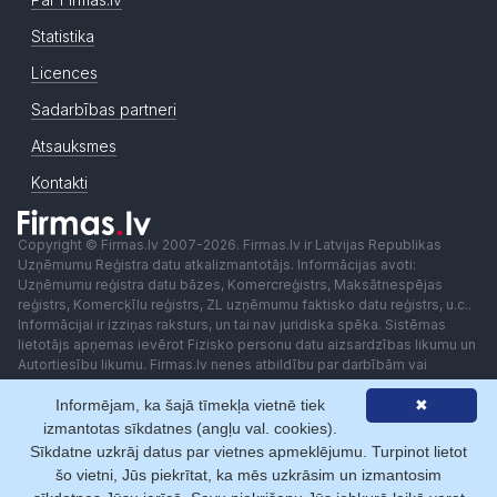
Statistika
Licences
Sadarbības partneri
Atsauksmes
Kontakti
Copyright © Firmas.lv 2007-2026. Firmas.lv ir Latvijas Republikas
Uzņēmumu Reģistra datu atkalizmantotājs. Informācijas avoti:
Uzņēmumu reģistra datu bāzes, Komercreģistrs, Maksātnespējas
reģistrs, Komercķīlu reģistrs, ZL uzņēmumu faktisko datu reģistrs, u.c..
Informācijai ir izziņas raksturs, un tai nav juridiska spēka. Sistēmas
lietotājs apņemas ievērot Fizisko personu datu aizsardzības likumu un
Autortiesību likumu. Firmas.lv nenes atbildību par darbībām vai
lēmumiem, kas balstīti uz saņemto pakalpojumu. Lietotājam aizliegts
Informējam, ka šajā tīmekļa vietnē tiek
✖
izmantot jebkādas automatizētas sistēmas vai iekārtas (robotus)
piekļuvei sistēmai bez rakstiskas saskaņošanas ar Firmas.lv. Galvenā
izmantotas sīkdatnes (angļu val. cookies).
redaktore: Ingūna Pempere.
Sīkdatne uzkrāj datus par vietnes apmeklējumu. Turpinot lietot
Lietošanas noteikumi
Privātuma politika
Norēķini ar
šo vietni, Jūs piekrītat, ka mēs uzkrāsim un izmantosim