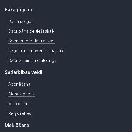
Pakalpojumi
Pamatizziņa
Datu pārraide tiešsaistē
Segmentēto datu atlase
Uzņēmumu novērtēšanas rīki
Datu izmaiņu monitorings
Sadarbības veidi
Abonēšana
Dienas pieeja
Mikropirkumi
Reģistrēties
Meklēšana