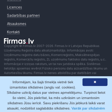
Licences
Sadarbības partneri
Atsauksmes
Kontakti
Copyright © Firmas.lv 2007-2026. Firmas.lv ir Latvijas Republikas
Uzņēmumu Reģistra datu atkalizmantotājs. Informācijas avoti:
Uzņēmumu reģistra datu bāzes, Komercreģistrs, Maksātnespējas
reģistrs, Komercķīlu reģistrs, ZL uzņēmumu faktisko datu reģistrs, u.c..
Informācijai ir izziņas raksturs, un tai nav juridiska spēka. Sistēmas
lietotājs apņemas ievērot Fizisko personu datu aizsardzības likumu un
Autortiesību likumu. Firmas.lv nenes atbildību par darbībām vai
lēmumiem, kas balstīti uz saņemto pakalpojumu. Lietotājam aizliegts
Informējam, ka šajā tīmekļa vietnē tiek
✖
izmantot jebkādas automatizētas sistēmas vai iekārtas (robotus)
piekļuvei sistēmai bez rakstiskas saskaņošanas ar Firmas.lv. Galvenā
izmantotas sīkdatnes (angļu val. cookies).
redaktore: Ingūna Pempere.
Sīkdatne uzkrāj datus par vietnes apmeklējumu. Turpinot lietot
Lietošanas noteikumi
Privātuma politika
Norēķini ar
šo vietni, Jūs piekrītat, ka mēs uzkrāsim un izmantosim
sīkdatnes Jūsu ierīcē. Savu piekrišanu Jūs jebkurā laikā varat
atsaukt, nodzēšot saglabātās sīkdatnes.
Vairāk par sīkdatnēm