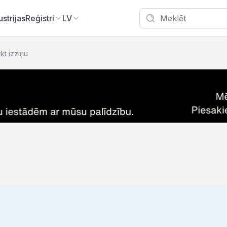
ustrijas
Reģistri
LV
rkt izziņu