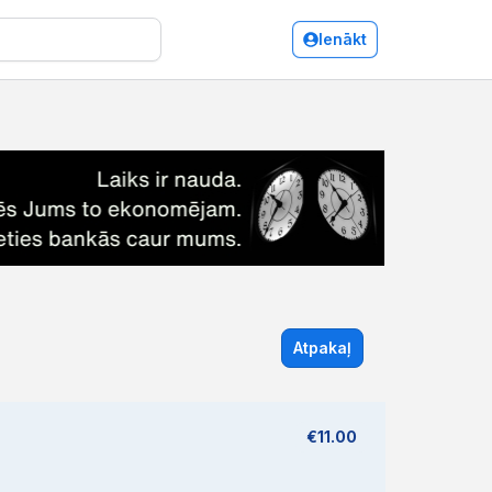
Ienākt
Atpakaļ
€11.00