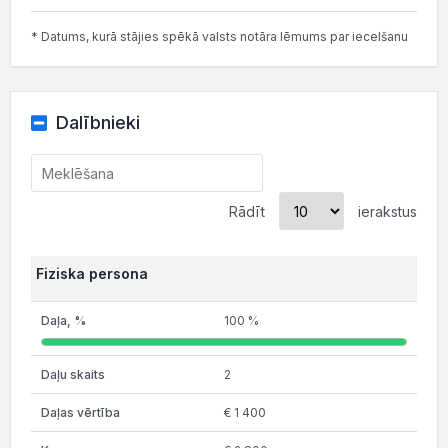
* Datums, kurā stājies spēkā valsts notāra lēmums par iecelšanu
Dalībnieki
Rādīt
ierakstus
Fiziska persona
100 %
2
€ 1 400