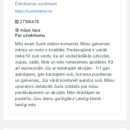
Ēdināšanas uzņēmumi
https://sushistation.lv/
27198478
mājas lapa
Par uzņēmumu
Mēs esam Sushi station komanda. Mūsu galvenais
mērķis un moto ir kvalitāte. Piedavajūmā ir vairāk
neka 50 suši veidu, ka arī visdažādākās uzkodas,
zupas, salāti, Wok un mēs netaisāmies apstāties. Kā
arī iepriecinām Jūs ar lieliskajām akcijām - 1+1 gan
aukstajiem, gan karstajiem suši, biznesa pusdienas
un galvenais, Jūs vārāt kombinēt aukstos suši. Mūsu
operators detalizēti Jums izstāstīs par mūsu
piedāvājumiem un akcijām. Mēs strādājam lai
padarītu Jūsu dienu garšīgāku! Laimīgi klienti -
laimīgi mēs