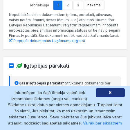
iepriekšējā
1
2
3
nākamā
Nepubliskās daļas dokumentiem (piem., protokoli, pilnvaras,
valsts notāra lēmumi, tiesas lēmumi, u.c.) atbilstoši likuma “Par
Latvijas Republikas Uzņēmumu reģistru” regulējumam ir noteikts
ierobežotas pieejamības informācijas statuss un tie nav pieejami
Firmas.lv portālā. Šie dokumenti netiek nodoti atkalizmantošanai.
Pieprasīt dokumentus Uzņēmumu reģistrā
Ilgtspējas pārskati
Kas ir ilgtspējas pārskats?
Strukturēts dokuments par
uzņēmuma ietekmi uz vidi, sociālajiem aspektiem un
Informējam, ka šajā tīmekļa vietnē tiek
✖
pārvaldību (ESG).
izmantotas sīkdatnes (angļu val. cookies).
Lasīt vairāk
Sīkdatne uzkrāj datus par vietnes apmeklējumu. Turpinot lietot
šo vietni, Jūs piekrītat, ka mēs uzkrāsim un izmantosim
sīkdatnes Jūsu ierīcē. Savu piekrišanu Jūs jebkurā laikā varat
Ilgtspējas pārskati nav pievienoti.
Pievienot
atsaukt, nodzēšot saglabātās sīkdatnes.
Vairāk par sīkdatnēm