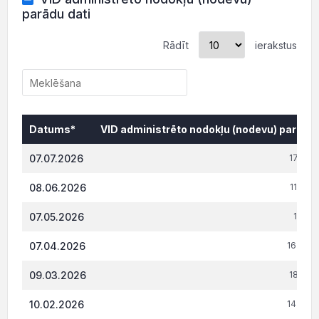
parādu dati
Rādīt
ierakstus
Datums*
VID administrēto nodokļu (nodevu) parāds,
Datums*
VID administrēto nodokļu (nodevu) parāds,
07.07.2026
17 371
08.06.2026
11 722
07.05.2026
18 611
07.04.2026
16 395
09.03.2026
18 291
10.02.2026
14 706