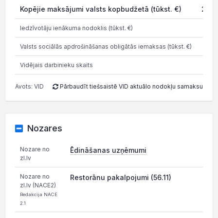
Kopējie maksājumi valsts kopbudžetā (tūkst. €)
203.
Iedzīvotāju ienākuma nodoklis (tūkst. €)
28
Valsts sociālās apdrošināšanas obligātās iemaksas (tūkst. €)
82
Vidējais darbinieku skaits
Avots: VID
Pārbaudīt tiešsaistē VID aktuālo nodokļu samaksu
Nozares
Nozare no
Ēdināšanas uzņēmumi
zl.lv
Nozare no
Restorānu pakalpojumi (56.11)
zl.lv (NACE2)
Redakcija NACE
2.1