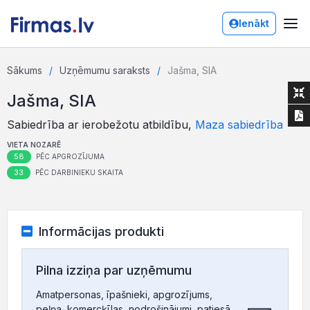
Ienākt
Sākums
Uzņēmumu saraksts
Jašma, SIA
Jašma, SIA
Sabiedrība ar ierobežotu atbildību,
Maza sabiedrība
VIETA NOZARĒ
58
PĒC APGROZĪJUMA
33
PĒC DARBINIEKU SKAITA
Informācijas produkti
Pilna izziņa par uzņēmumu
Amatpersonas, īpašnieki, apgrozījums,
peļņa, komercķīlas, nodrošinājumi, patiesā