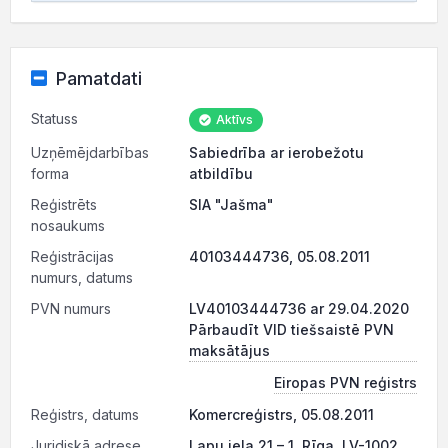
Pamatdati
Statuss
Aktīvs
Uzņēmējdarbības
Sabiedrība ar ierobežotu
forma
atbildību
Reģistrēts
SIA "Jašma"
nosaukums
Reģistrācijas
40103444736, 05.08.2011
numurs, datums
PVN numurs
LV40103444736 ar 29.04.2020
Pārbaudīt VID tiešsaistē PVN
maksātājus
Eiropas PVN reģistrs
Reģistrs, datums
Komercreģistrs, 05.08.2011
Juridiskā adrese
Lapu iela 21 – 1, Rīga, LV-1002