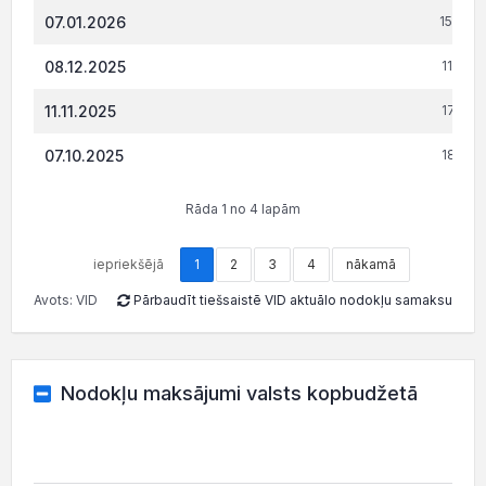
07.01.2026
15 857
08.12.2025
11 982
11.11.2025
17 217
07.10.2025
18 239
Rāda 1 no 4 lapām
iepriekšējā
1
2
3
4
nākamā
Avots: VID
Pārbaudīt tiešsaistē VID aktuālo nodokļu samaksu
Nodokļu maksājumi valsts kopbudžetā
20