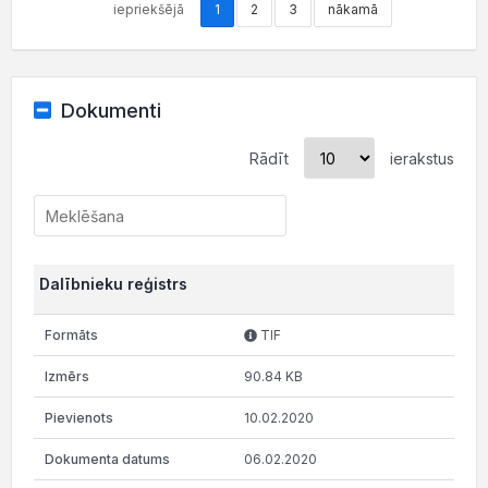
iepriekšējā
1
2
3
nākamā
Dokumenti
Rādīt
ierakstus
Dalībnieku reģistrs
TIF
90.84 KB
10.02.2020
06.02.2020