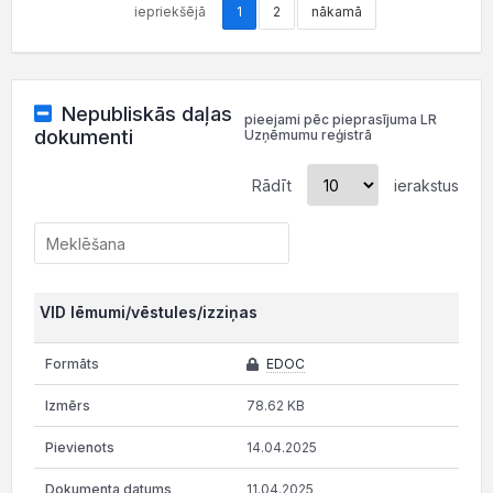
iepriekšējā
1
2
nākamā
Nepubliskās daļas
pieejami pēc pieprasījuma LR
dokumenti
Uzņēmumu reģistrā
Rādīt
ierakstus
VID lēmumi/vēstules/izziņas
EDOC
78.62 KB
14.04.2025
11.04.2025