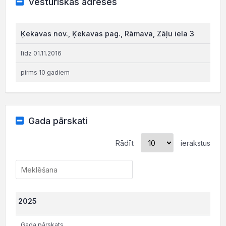
Vēsturiskās adreses
Ķekavas nov., Ķekavas pag., Rāmava, Zāļu iela 3
līdz 01.11.2016
pirms 10 gadiem
Gada pārskati
Rādīt
ierakstus
2025
Gada pārskats