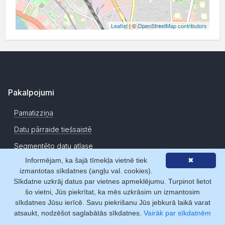
Leaflet
| ©
OpenStreetMap contributors
Pakalpojumi
Pamatizziņa
Datu pārraide tiešsaistē
Segmentēto datu atlase
Informējam, ka šajā tīmekļa vietnē tiek
✖
Uzņēmumu novērtēšanas rīki
izmantotas sīkdatnes (angļu val. cookies).
Datu izmaiņu monitorings
Sīkdatne uzkrāj datus par vietnes apmeklējumu. Turpinot lietot
šo vietni, Jūs piekrītat, ka mēs uzkrāsim un izmantosim
Sadarbības veidi
sīkdatnes Jūsu ierīcē. Savu piekrišanu Jūs jebkurā laikā varat
atsaukt, nodzēšot saglabātās sīkdatnes.
Vairāk par sīkdatnēm
Abonēšana