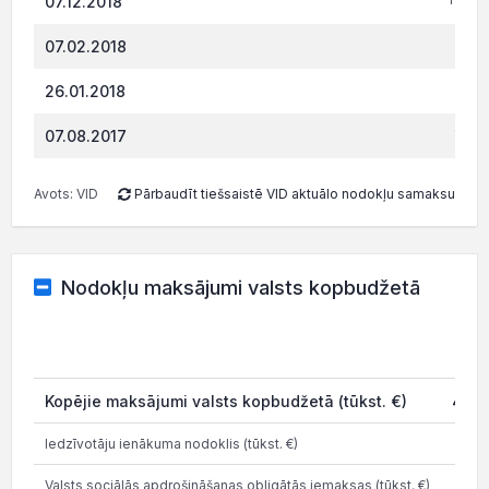
07.12.2018
307.
07.02.2018
250.
26.01.2018
168.
07.08.2017
Avots: VID
Pārbaudīt tiešsaistē VID aktuālo nodokļu samaksu
Nodokļu maksājumi valsts kopbudžetā
20
Kopējie maksājumi valsts kopbudžetā (tūkst. €)
418.
Iedzīvotāju ienākuma nodoklis (tūkst. €)
51
Valsts sociālās apdrošināšanas obligātās iemaksas (tūkst. €)
105.