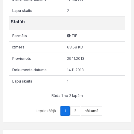
2
Statūti
TIF
68.58 KB
29.11.2013
14.11.2013
1
Rāda 1 no 2 lapām
iepriekšējā
1
2
nākamā