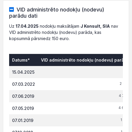
VID administrēto nodokļu (nodevu)
parādu dati
Uz
17.04.2025
nodokļu maksātājam
J Konsult, SIA
nav
VID administrēto nodokļu (nodevu) parāda, kas
kopsummā pārsniedz 150 euro.
Datums*
VID administrēto nodokļu (nodevu) parāds,
0.
15.04.2025
2 031.
07.03.2022
4 766.
07.06.2019
4 694.
07.05.2019
1 516.
07.01.2019
1 015.