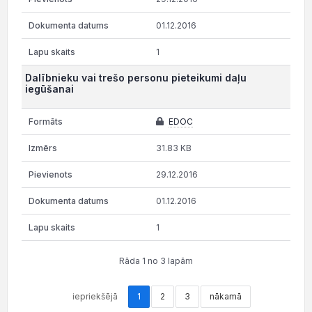
01.12.2016
1
Dalībnieku vai trešo personu pieteikumi daļu
iegūšanai
EDOC
31.83 KB
29.12.2016
01.12.2016
1
Rāda 1 no 3 lapām
iepriekšējā
1
2
3
nākamā