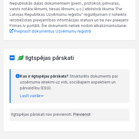
Nepubliskās daļas dokumentiem (piem., protokoli, pilnvaras,
valsts notāra lēmumi, tiesas lēmumi, u.c.) atbilstoši likuma “Par
Latvijas Republikas Uzņēmumu reģistru” regulējumam ir noteikts
ierobežotas pieejamības informācijas statuss un tie nav pieejami
Firmas.lv portālā. Šie dokumenti netiek nodoti atkalizmantošanai.
Pieprasīt dokumentus Uzņēmumu reģistrā
Ilgtspējas pārskati
Kas ir ilgtspējas pārskats?
Strukturēts dokuments par
uzņēmuma ietekmi uz vidi, sociālajiem aspektiem un
pārvaldību (ESG).
Lasīt vairāk
Ilgtspējas pārskati nav pievienoti.
Pievienot