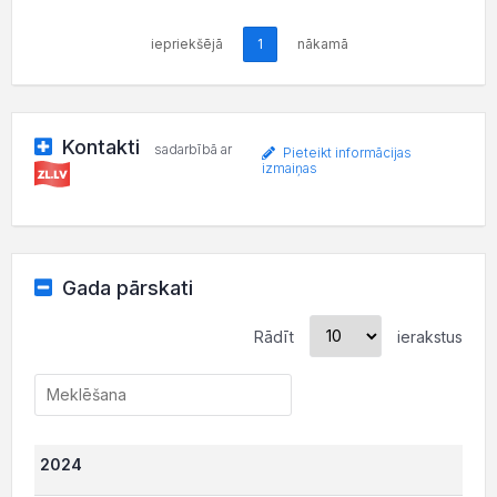
iepriekšējā
1
nākamā
Kontakti
sadarbībā ar
Pieteikt informācijas
izmaiņas
Gada pārskati
Rādīt
ierakstus
2024