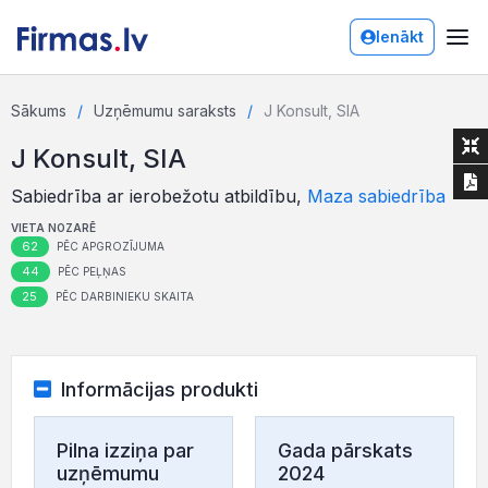
Ienākt
Sākums
Uzņēmumu saraksts
J Konsult, SIA
J Konsult, SIA
Sabiedrība ar ierobežotu atbildību,
Maza sabiedrība
VIETA NOZARĒ
62
PĒC APGROZĪJUMA
44
PĒC PEĻŅAS
25
PĒC DARBINIEKU SKAITA
Informācijas produkti
Pilna izziņa par
Gada pārskats
uzņēmumu
2024