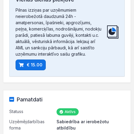
Pilnas izziņas par uzņēmumiem
neierobežotā daudzumā 24h -
amatpersonas, īpašnieki, apgrozījums,
peļņa, komercķīlas, nodrošinājumi, nodokļu
parādi, patiesā labuma guvēji, kontakti u.c.
aktuālā, vēsturiskā informācija. Iekļauj arī
AML un sankciju pārbaudi, kā arī saistīto
uzņēmumu interaktīvo saišu grafiku.
€ 15.00
Pamatdati
Statuss
Aktīvs
Uzņēmējdarbības
Sabiedrība ar ierobežotu
forma
atbildību