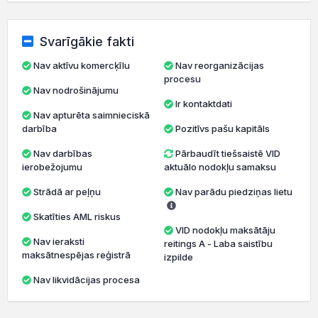
Svarīgākie fakti
Nav aktīvu komercķīlu
Nav reorganizācijas
procesu
Nav nodrošinājumu
Ir kontaktdati
Nav apturēta saimnieciskā
darbība
Pozitīvs pašu kapitāls
Nav darbības
Pārbaudīt tiešsaistē VID
ierobežojumu
aktuālo nodokļu samaksu
Strādā ar peļņu
Nav parādu piedziņas lietu
Skatīties AML riskus
VID nodokļu maksātāju
Nav ieraksti
reitings A - Laba saistību
maksātnespējas reģistrā
izpilde
Nav likvidācijas procesa