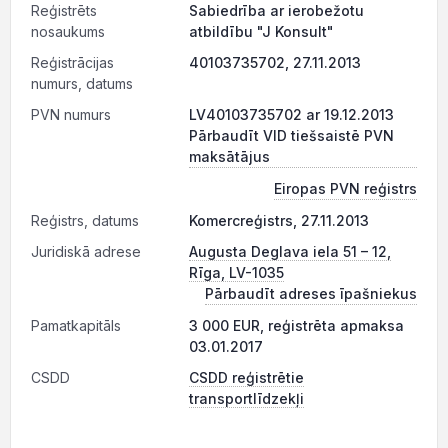
Reģistrēts
Sabiedrība ar ierobežotu
nosaukums
atbildību "J Konsult"
Reģistrācijas
40103735702, 27.11.2013
numurs, datums
PVN numurs
LV40103735702 ar 19.12.2013
Pārbaudīt VID tiešsaistē PVN
maksātājus
Eiropas PVN reģistrs
Reģistrs, datums
Komercreģistrs, 27.11.2013
Juridiskā adrese
Augusta Deglava iela 51 – 12,
Rīga, LV-1035
Pārbaudīt adreses īpašniekus
Pamatkapitāls
3 000 EUR, reģistrēta apmaksa
03.01.2017
CSDD
CSDD reģistrētie
transportlīdzekļi