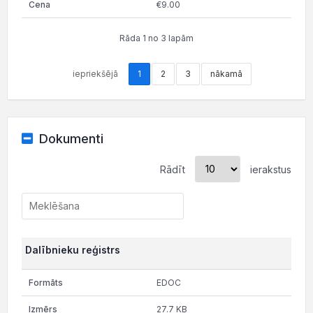
€9.00
Rāda 1 no 3 lapām
iepriekšējā
1
2
3
nākamā
Dokumenti
Rādīt
ierakstus
Dalībnieku reģistrs
EDOC
27.7 KB