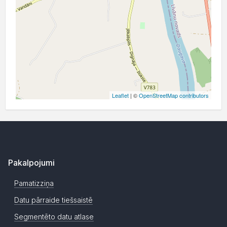
Leaflet
| ©
OpenStreetMap contributors
Pakalpojumi
Pamatizziņa
Datu pārraide tiešsaistē
Segmentēto datu atlase