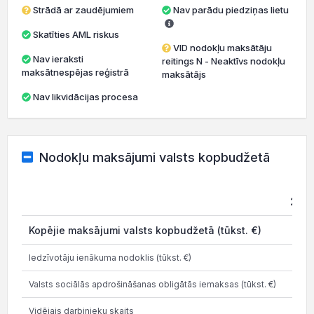
Strādā ar zaudējumiem
Nav parādu piedziņas lietu
Skatīties AML riskus
VID nodokļu maksātāju
Nav ieraksti
reitings N - Neaktīvs nodokļu
maksātnespējas reģistrā
maksātājs
Nav likvidācijas procesa
Nodokļu maksājumi valsts kopbudžetā
202
Kopējie maksājumi valsts kopbudžetā (tūkst. €)
0.0
Iedzīvotāju ienākuma nodoklis (tūkst. €)
Valsts sociālās apdrošināšanas obligātās iemaksas (tūkst. €)
Vidējais darbinieku skaits