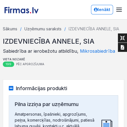
Ienākt
Sākums
Uzņēmumu saraksts
IZDEVNIECĪBA ANNELE, SIA
IZDEVNIECĪBA ANNELE, SIA
Sabiedrība ar ierobežotu atbildību,
Mikrosabiedrība
VIETA NOZARĒ
199
PĒC APGROZĪJUMA
Informācijas produkti
Pilna izziņa par uzņēmumu
Amatpersonas, īpašnieki, apgrozījums,
peļņa, komercķīlas, nodrošinājumi, patiesā
labuma guvēji, kontakti u.c. aktuālā,