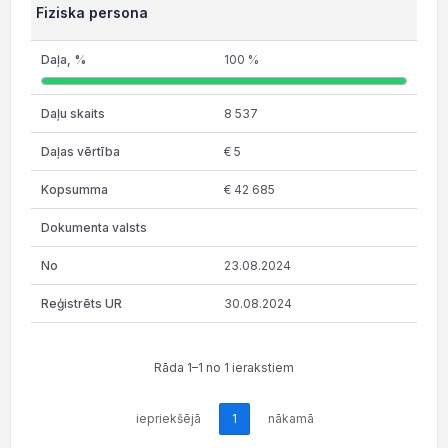
Fiziska persona
100 %
8 537
€ 5
€ 42 685
23.08.2024
30.08.2024
Rāda 1–1 no 1 ierakstiem
iepriekšējā
1
nākamā