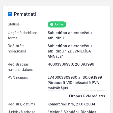
Pamatdati
Statuss
Aktīvs
Uzņēmējdarbības
Sabiedrība ar ierobežotu
forma
atbildību
Reģistrēts
Sabiedrība ar ierobežotu
nosaukums
atbildību "IZDEVNIECĪBA
ANNELE"
Reģistrācijas
40003309930, 20.09.1996
numurs, datums
PVN numurs
LV40003309930 ar 30.09.1999
Pārbaudīt VID tiešsaistē PVN
maksātājus
Eiropas PVN reģistrs
Reģistrs, datums
Komercreģistrs, 27.07.2004
Juridiskā adrese
"Meldri", Vandāni, Dignājas