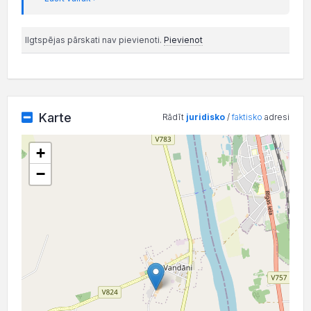
Ilgtspējas pārskati nav pievienoti.
Pievienot
Karte
Rādīt
juridisko
/
faktisko
adresi
+
−