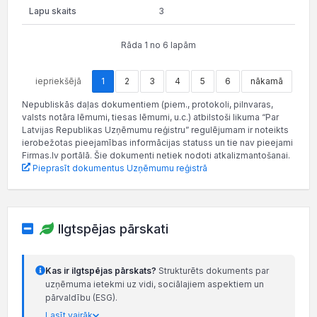
3
Rāda 1 no 6 lapām
iepriekšējā
1
2
3
4
5
6
nākamā
Nepubliskās daļas dokumentiem (piem., protokoli, pilnvaras,
valsts notāra lēmumi, tiesas lēmumi, u.c.) atbilstoši likuma “Par
Latvijas Republikas Uzņēmumu reģistru” regulējumam ir noteikts
ierobežotas pieejamības informācijas statuss un tie nav pieejami
Firmas.lv portālā. Šie dokumenti netiek nodoti atkalizmantošanai.
Pieprasīt dokumentus Uzņēmumu reģistrā
Ilgtspējas pārskati
Kas ir ilgtspējas pārskats?
Strukturēts dokuments par
uzņēmuma ietekmi uz vidi, sociālajiem aspektiem un
pārvaldību (ESG).
Lasīt vairāk