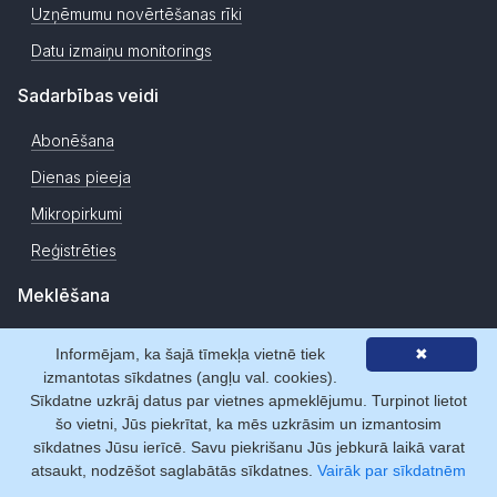
Uzņēmumu novērtēšanas rīki
Datu izmaiņu monitorings
Sadarbības veidi
Abonēšana
Dienas pieeja
Mikropirkumi
Reģistrēties
Meklēšana
Uzņēmumi
Informējam, ka šajā tīmekļa vietnē tiek
✖
Personas
izmantotas sīkdatnes (angļu val. cookies).
Sīkdatne uzkrāj datus par vietnes apmeklējumu. Turpinot lietot
Adreses
šo vietni, Jūs piekrītat, ka mēs uzkrāsim un izmantosim
sīkdatnes Jūsu ierīcē. Savu piekrišanu Jūs jebkurā laikā varat
Izvērstā meklēšana
atsaukt, nodzēšot saglabātās sīkdatnes.
Vairāk par sīkdatnēm
TOP firmas