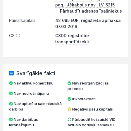
pag., Jēkabpils nov., LV-5215
Pārbaudīt adreses īpašniekus
Pamatkapitāls
42 685 EUR, reģistrēta apmaksa
07.03.2016
CSDD
CSDD reģistrētie
transportlīdzekļi
Svarīgākie fakti
Nav aktīvu komercķīlu
Nav reorganizācijas
procesu
Nav nodrošinājumu
Ir kontaktdati
Nav apturēta saimnieciskā
darbība
Negatīvs pašu kapitāls
Nav darbības
Pārbaudīt tiešsaistē VID
ierobežojumu
aktuālo nodokļu samaksu