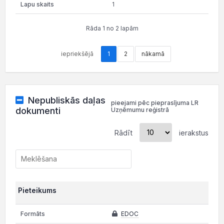
1
Rāda 1 no 2 lapām
iepriekšējā
1
2
nākamā
Nepubliskās daļas
pieejami pēc pieprasījuma LR
dokumenti
Uzņēmumu reģistrā
Rādīt
ierakstus
Pieteikums
EDOC