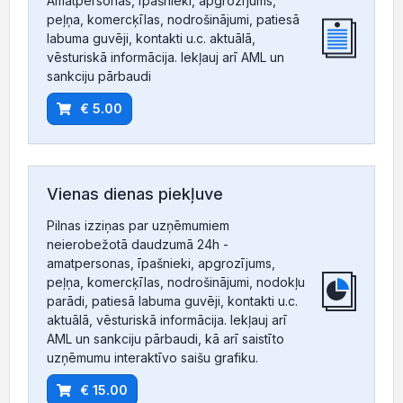
Amatpersonas, īpašnieki, apgrozījums,
peļņa, komercķīlas, nodrošinājumi, patiesā
labuma guvēji, kontakti u.c. aktuālā,
vēsturiskā informācija. Iekļauj arī AML un
sankciju pārbaudi
€ 5.00
Vienas dienas piekļuve
Pilnas izziņas par uzņēmumiem
neierobežotā daudzumā 24h -
amatpersonas, īpašnieki, apgrozījums,
peļņa, komercķīlas, nodrošinājumi, nodokļu
parādi, patiesā labuma guvēji, kontakti u.c.
aktuālā, vēsturiskā informācija. Iekļauj arī
AML un sankciju pārbaudi, kā arī saistīto
uzņēmumu interaktīvo saišu grafiku.
€ 15.00