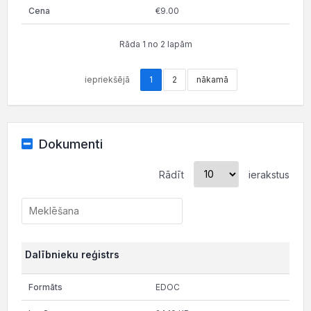
€9.00
Rāda 1 no 2 lapām
iepriekšējā
1
2
nākamā
Dokumenti
Rādīt
ierakstus
Dalībnieku reģistrs
EDOC