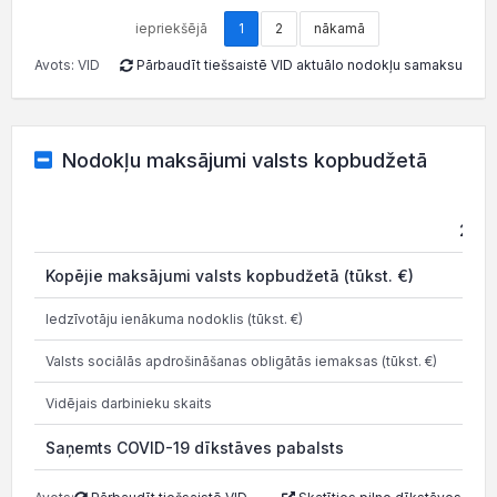
iepriekšējā
1
2
nākamā
Avots: VID
Pārbaudīt tiešsaistē VID aktuālo nodokļu samaksu
Nodokļu maksājumi valsts kopbudžetā
202
Kopējie maksājumi valsts kopbudžetā (tūkst. €)
11.1
Iedzīvotāju ienākuma nodoklis (tūkst. €)
3.1
Valsts sociālās apdrošināšanas obligātās iemaksas (tūkst. €)
9.4
Vidējais darbinieku skaits
Saņemts COVID-19 dīkstāves pabalsts
29.0