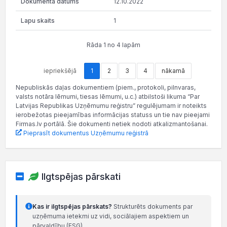
12.10.2022
1
Rāda 1 no 4 lapām
iepriekšējā
1
2
3
4
nākamā
Nepubliskās daļas dokumentiem (piem., protokoli, pilnvaras,
valsts notāra lēmumi, tiesas lēmumi, u.c.) atbilstoši likuma “Par
Latvijas Republikas Uzņēmumu reģistru” regulējumam ir noteikts
ierobežotas pieejamības informācijas statuss un tie nav pieejami
Firmas.lv portālā. Šie dokumenti netiek nodoti atkalizmantošanai.
Pieprasīt dokumentus Uzņēmumu reģistrā
Ilgtspējas pārskati
Kas ir ilgtspējas pārskats?
Strukturēts dokuments par
uzņēmuma ietekmi uz vidi, sociālajiem aspektiem un
pārvaldību (ESG).