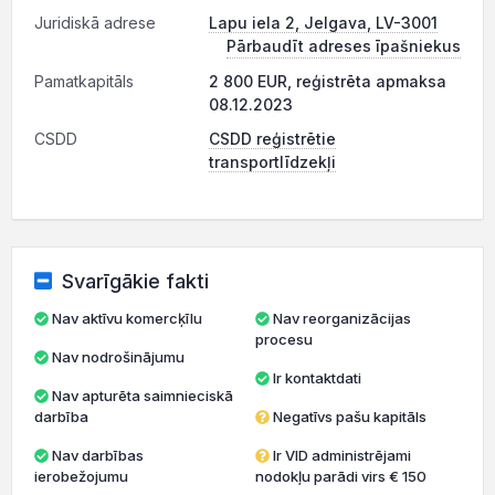
Juridiskā adrese
Lapu iela 2, Jelgava, LV-3001
Pārbaudīt adreses īpašniekus
Pamatkapitāls
2 800 EUR, reģistrēta apmaksa
08.12.2023
CSDD
CSDD reģistrētie
transportlīdzekļi
Svarīgākie fakti
Nav aktīvu komercķīlu
Nav reorganizācijas
procesu
Nav nodrošinājumu
Ir kontaktdati
Nav apturēta saimnieciskā
darbība
Negatīvs pašu kapitāls
Nav darbības
Ir VID administrējami
ierobežojumu
nodokļu parādi virs € 150