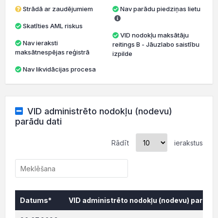
Strādā ar zaudējumiem
Nav parādu piedziņas lietu
Skatīties AML riskus
VID nodokļu maksātāju
Nav ieraksti
reitings B - Jāuzlabo saistību
maksātnespējas reģistrā
izpilde
Nav likvidācijas procesa
VID administrēto nodokļu (nodevu)
parādu dati
Rādīt
ierakstus
Datums*
VID administrēto nodokļu (nodevu) parāds,
Datums*
VID administrēto nodokļu (nodevu) parāds,