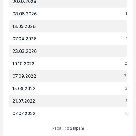
20.07.2026
679.
08.06.2026
1 068
13.05.2026
853.
07.04.2026
1 146
23.03.2026
899.
10.10.2022
2 190
07.09.2022
3 358.
15.08.2022
3 361
21.07.2022
3 108
07.07.2022
3 585
Rāda 1 no 2 lapām