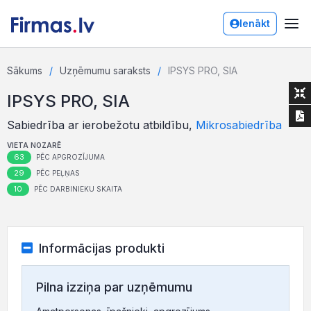
Ienākt
Sākums
Uzņēmumu saraksts
IPSYS PRO, SIA
IPSYS PRO, SIA
Sabiedrība ar ierobežotu atbildību,
Mikrosabiedrība
VIETA NOZARĒ
63
PĒC APGROZĪJUMA
29
PĒC PEĻŅAS
10
PĒC DARBINIEKU SKAITA
Informācijas produkti
Pilna izziņa par uzņēmumu