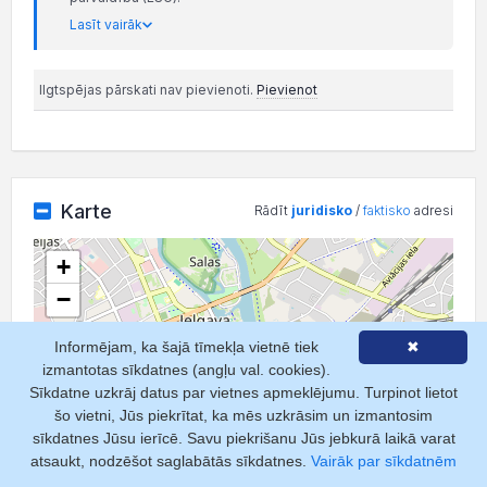
Lasīt vairāk
Ilgtspējas pārskati nav pievienoti.
Pievienot
Karte
Rādīt
juridisko
/
faktisko
adresi
+
−
Informējam, ka šajā tīmekļa vietnē tiek
✖
izmantotas sīkdatnes (angļu val. cookies).
Sīkdatne uzkrāj datus par vietnes apmeklējumu. Turpinot lietot
šo vietni, Jūs piekrītat, ka mēs uzkrāsim un izmantosim
sīkdatnes Jūsu ierīcē. Savu piekrišanu Jūs jebkurā laikā varat
atsaukt, nodzēšot saglabātās sīkdatnes.
Vairāk par sīkdatnēm