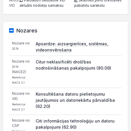
Avots:
Pārbaudīt tiešsaistē VID
Skatīties pilno dīkstāves
VID
aktuālo nodokļu samaksu
pabalstu sarakstu
Nozares
Nozare no
Apsardze: aizsargierīces, sistēmas,
zl.lv
videonovērošana
Nozare no
Citur neklasificēti drošības
zl.lv
nodrošināšanas pakalpojumi (80.09)
(NACE2)
Redakcija
NACE 2.1
Nozare no
Konsultēšana datoru pielietojumu
VID
jautājumos un datoriekārtu pārvaldība
Redakcija
(62.20)
NACE 2.1
Nozare no
Citi informācijas tehnoloģiju un datoru
CSP
pakalpojumi (62.90)