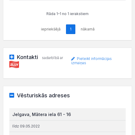
Rāda 1–1 no 1 ierakstiem
iepriekšējā
1
nākamā
Kontakti
sadarbībā ar
Pieteikt informācijas
izmaiņas
Vēsturiskās adreses
Jelgava, Mātera iela 61 - 16
līdz 09.05.2022