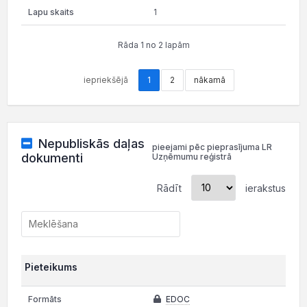
1
Rāda 1 no 2 lapām
iepriekšējā
1
2
nākamā
Nepubliskās daļas
pieejami pēc pieprasījuma LR
dokumenti
Uzņēmumu reģistrā
Rādīt
ierakstus
Pieteikums
EDOC