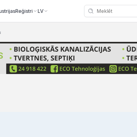
ustrijas
Reģistri
LV
u