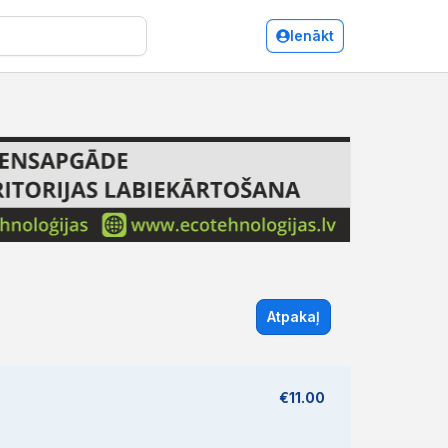
Ienākt
Atpakaļ
€11.00