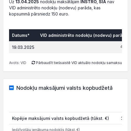
Uz
13.04.2025
nodokļu maksātājam
INSTRO, SIA
nav
VID administrēto nodokļu (nodevu) parāda, kas
kopsummā pārsniedz 150 euro.
Datums*
VID administrēto nodokļu (nodevu) parāds, 
443.7
19.03.2025
Avots: VID
Pārbaudīt tiešsaistē VID aktuālo nodokļu samaksu
Nodokļu maksājumi valsts kopbudžetā
20
Kopējie maksājumi valsts kopbudžetā (tūkst. €)
357.
Iedzīvotāju ienākuma nodoklis (tūkst. €)
30.