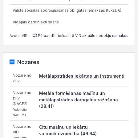
Valsts sociālās apdrošināšanas obligātās iemaksas (tūkst. €)
74.
Vidējais darbinieku skaits
Avots: VID
Pārbaudīt tiešsaistē VID aktuālo nodokļu samaksu
Nozares
Nozare no
Metālapstrādes iekārtas un instrumenti
zl.lv
Nozare no
Metāla formēšanas mašīnu un
zl.lv
metālapstrādes darbgaldu ražošana
(NACE2)
(28.41)
Redakcija
NACE 2.1
Nozare no
Citu mašīnu un iekārtu
VID
vairumtirdzniecība (46.64)
Redakcija