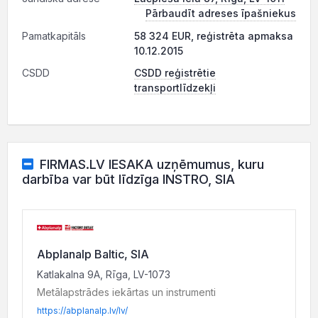
Pārbaudīt adreses īpašniekus
Pamatkapitāls
58 324 EUR, reģistrēta apmaksa
10.12.2015
CSDD
CSDD reģistrētie
transportlīdzekļi
FIRMAS.LV IESAKA uzņēmumus, kuru
darbība var būt līdzīga INSTRO, SIA
Abplanalp Baltic, SIA
Katlakalna 9A, Rīga, LV-1073
Metālapstrādes iekārtas un instrumenti
https://abplanalp.lv/lv/