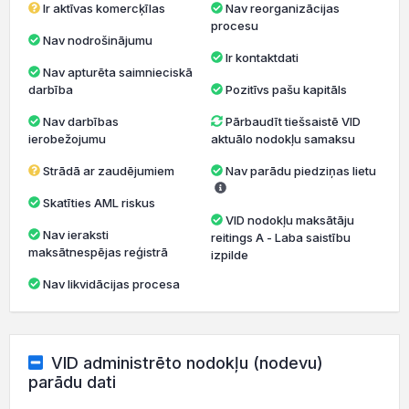
Ir aktīvas komercķīlas
Nav reorganizācijas
procesu
Nav nodrošinājumu
Ir kontaktdati
Nav apturēta saimnieciskā
darbība
Pozitīvs pašu kapitāls
Nav darbības
Pārbaudīt tiešsaistē VID
ierobežojumu
aktuālo nodokļu samaksu
Strādā ar zaudējumiem
Nav parādu piedziņas lietu
Skatīties AML riskus
VID nodokļu maksātāju
Nav ieraksti
reitings A - Laba saistību
maksātnespējas reģistrā
izpilde
Nav likvidācijas procesa
VID administrēto nodokļu (nodevu)
parādu dati