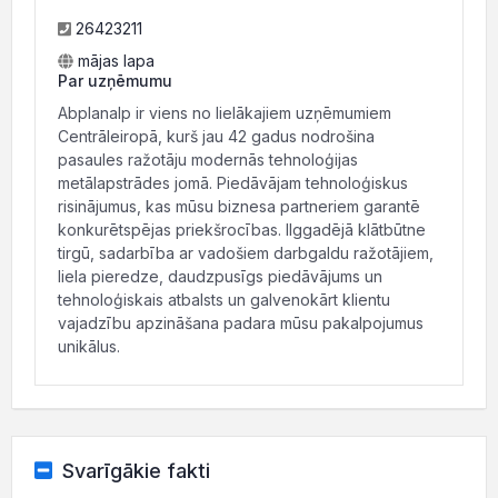
26423211
mājas lapa
Par uzņēmumu
Abplanalp ir viens no lielākajiem uzņēmumiem
Centrāleiropā, kurš jau 42 gadus nodrošina
pasaules ražotāju modernās tehnoloģijas
metālapstrādes jomā. Piedāvājam tehnoloģiskus
risinājumus, kas mūsu biznesa partneriem garantē
konkurētspējas priekšrocības. Ilggadējā klātbūtne
tirgū, sadarbība ar vadošiem darbgaldu ražotājiem,
liela pieredze, daudzpusīgs piedāvājums un
tehnoloģiskais atbalsts un galvenokārt klientu
vajadzību apzināšana padara mūsu pakalpojumus
unikālus.
Svarīgākie fakti