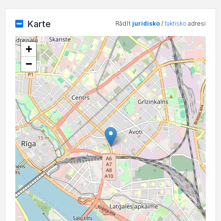
Karte
Rādīt
juridisko
/
faktisko
adresi
+
−