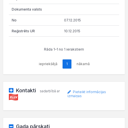
07.12.2015
10.12.2015
Rāda 1–1 no 1 ierakstiem
iepriekšējā
1
nākamā
Kontakti
sadarbībā ar
Pieteikt informācijas
izmaiņas
Gada pārskati