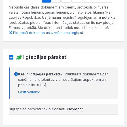
Nepubliskās daļas dokumentiem (piem., protokoli, pilnvaras,
valsts notāra lēmumi, tiesas lēmumi, u.c.) atbilstoši likuma “Par
Latvijas Republikas Uzņēmumu reģistru” regulējumam ir noteikts
ierobežotas pieejamības informācijas statuss un tie nav pieejami
Firmas.lv portālā. Šie dokumenti netiek nodoti atkalizmantošanai.
Pieprasīt dokumentus Uzņēmumu reģistrā
Ilgtspējas pārskati
Kas ir ilgtspējas pārskats?
Strukturēts dokuments par
uzņēmuma ietekmi uz vidi, sociālajiem aspektiem un
pārvaldību (ESG).
Lasīt vairāk
Ilgtspējas pārskati nav pievienoti.
Pievienot