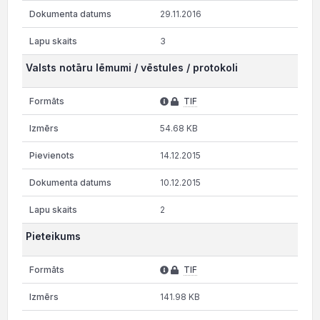
29.11.2016
3
Valsts notāru lēmumi / vēstules / protokoli
TIF
54.68 KB
14.12.2015
10.12.2015
2
Pieteikums
TIF
141.98 KB