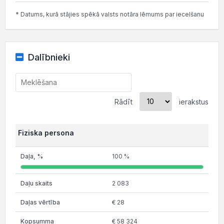
* Datums, kurā stājies spēkā valsts notāra lēmums par iecelšanu
Dalībnieki
Rādīt
ierakstus
Fiziska persona
100 %
2 083
€ 28
€ 58 324