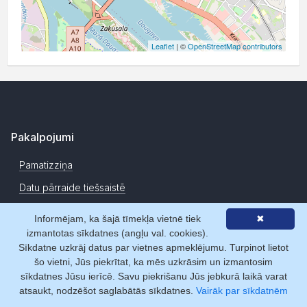
Leaflet
| ©
OpenStreetMap contributors
Pakalpojumi
Pamatizziņa
Datu pārraide tiešsaistē
Segmentēto datu atlase
Informējam, ka šajā tīmekļa vietnē tiek
✖
Uzņēmumu novērtēšanas rīki
izmantotas sīkdatnes (angļu val. cookies).
Sīkdatne uzkrāj datus par vietnes apmeklējumu. Turpinot lietot
Datu izmaiņu monitorings
šo vietni, Jūs piekrītat, ka mēs uzkrāsim un izmantosim
sīkdatnes Jūsu ierīcē. Savu piekrišanu Jūs jebkurā laikā varat
Sadarbības veidi
atsaukt, nodzēšot saglabātās sīkdatnes.
Vairāk par sīkdatnēm