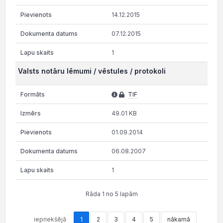
14.12.2015
07.12.2015
1
Valsts notāru lēmumi / vēstules / protokoli
TIF
49.01 KB
01.09.2014
06.08.2007
1
Rāda 1 no 5 lapām
iepriekšējā
1
2
3
4
5
nākamā