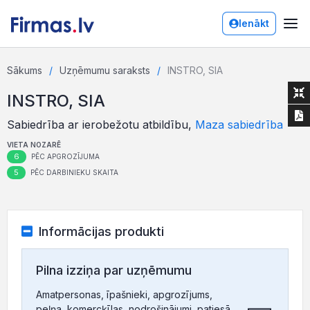
Ienākt
Sākums
Uzņēmumu saraksts
INSTRO, SIA
INSTRO, SIA
Sabiedrība ar ierobežotu atbildību,
Maza sabiedrība
VIETA NOZARĒ
6
PĒC APGROZĪJUMA
5
PĒC DARBINIEKU SKAITA
Informācijas produkti
Pilna izziņa par uzņēmumu
Amatpersonas, īpašnieki, apgrozījums,
peļņa, komercķīlas, nodrošinājumi, patiesā