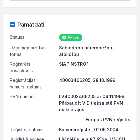
Pamatdati
Statuss
Aktīvs
Uzņēmējdarbības
Sabiedrība ar ierobežotu
forma
atbildību
Reģistrēts
SIA "INSTRO"
nosaukums
Reģistrācijas
40003466205, 28.10.1999
numurs, datums
PVN numurs
LV40003466205 ar 04.11.1999
Pārbaudīt VID tiešsaistē PVN
maksātājus
Eiropas PVN reģistrs
Reģistrs, datums
Komercreģistrs, 01.06.2004
Juridiskā adrese
Lāčplēša iela 87, Rīga, LV-1011