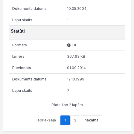
10.05.2004
1
Statūti
TIF
367.63 KB
01.09.2014
12.10.1999
7
Rāda 1 no 2 lapām
iepriekšējā
1
2
nākamā