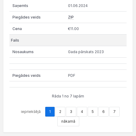
01.06.2024
ZIP
€11.00
Gada pārskats 2023
PDF
Rāda 1 no 7 lapām
iepriekšējā
1
2
3
4
5
6
7
nākamā