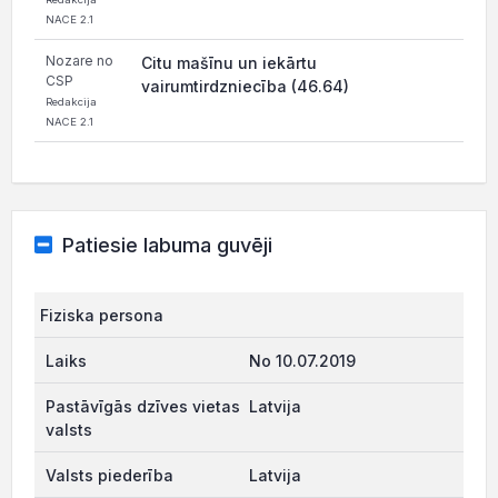
NACE 2.1
Nozare no
Citu mašīnu un iekārtu
CSP
vairumtirdzniecība (46.64)
Redakcija
NACE 2.1
Patiesie labuma guvēji
Fiziska persona
No 10.07.2019
Latvija
Latvija