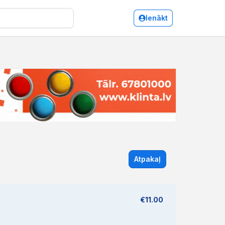
Ienākt
Atpakaļ
€11.00