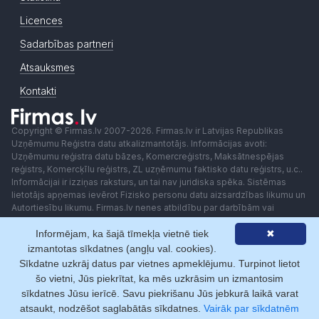
Licences
Sadarbības partneri
Atsauksmes
Kontakti
Copyright © Firmas.lv 2007-2026. Firmas.lv ir Latvijas Republikas
Uzņēmumu Reģistra datu atkalizmantotājs. Informācijas avoti:
Uzņēmumu reģistra datu bāzes, Komercreģistrs, Maksātnespējas
reģistrs, Komercķīlu reģistrs, ZL uzņēmumu faktisko datu reģistrs, u.c..
Informācijai ir izziņas raksturs, un tai nav juridiska spēka. Sistēmas
lietotājs apņemas ievērot Fizisko personu datu aizsardzības likumu un
Autortiesību likumu. Firmas.lv nenes atbildību par darbībām vai
lēmumiem, kas balstīti uz saņemto pakalpojumu. Lietotājam aizliegts
Informējam, ka šajā tīmekļa vietnē tiek
✖
izmantot jebkādas automatizētas sistēmas vai iekārtas (robotus)
piekļuvei sistēmai bez rakstiskas saskaņošanas ar Firmas.lv. Galvenā
izmantotas sīkdatnes (angļu val. cookies).
redaktore: Ingūna Pempere.
Sīkdatne uzkrāj datus par vietnes apmeklējumu. Turpinot lietot
Lietošanas noteikumi
Privātuma politika
Norēķini ar
šo vietni, Jūs piekrītat, ka mēs uzkrāsim un izmantosim
sīkdatnes Jūsu ierīcē. Savu piekrišanu Jūs jebkurā laikā varat
atsaukt, nodzēšot saglabātās sīkdatnes.
Vairāk par sīkdatnēm