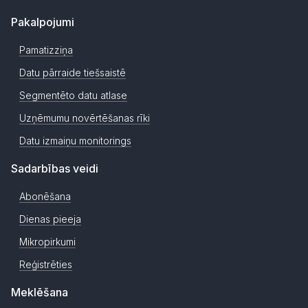
Pakalpojumi
Pamatizziņa
Datu pārraide tiešsaistē
Segmentēto datu atlase
Uzņēmumu novērtēšanas rīki
Datu izmaiņu monitorings
Sadarbības veidi
Abonēšana
Dienas pieeja
Mikropirkumi
Reģistrēties
Meklēšana