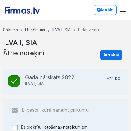
Ienākt
Sākums
Uzņēmumi
ILVA I, SIA
Pirkt izziņu
ILVA I, SIA
Ātrie norēķini
Atpakaļ
Gada pārskats 2022
€11.00
ILVA I, SIA
Es piekrītu
lietošanas noteikumiem