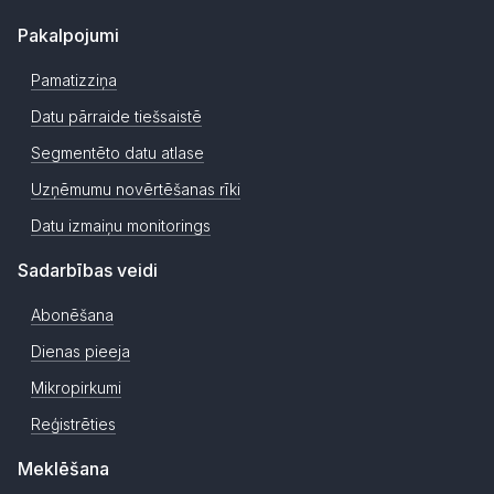
Pakalpojumi
Pamatizziņa
Datu pārraide tiešsaistē
Segmentēto datu atlase
Uzņēmumu novērtēšanas rīki
Datu izmaiņu monitorings
Sadarbības veidi
Abonēšana
Dienas pieeja
Mikropirkumi
Reģistrēties
Meklēšana