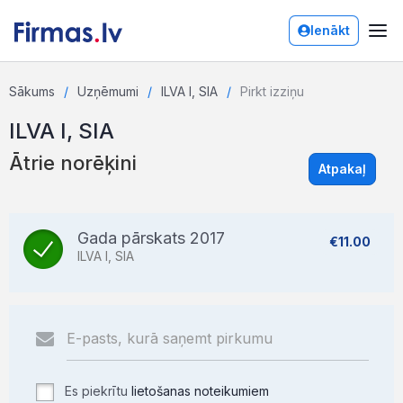
Ienākt
Sākums
Uzņēmumi
ILVA I, SIA
Pirkt izziņu
ILVA I, SIA
Ātrie norēķini
Atpakaļ
Gada pārskats 2017
€11.00
ILVA I, SIA
Es piekrītu
lietošanas noteikumiem