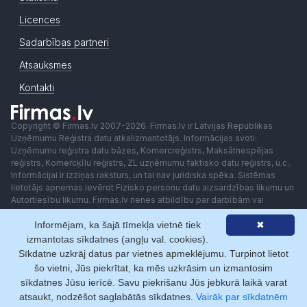
Licences
Sadarbības partneri
Atsauksmes
Kontakti
Copyright © Firmas.lv 2007-2026. Firmas.lv ir Latvijas Republikas
Uzņēmumu Reģistra datu atkalizmantotājs. Informācijas avoti:
Uzņēmumu reģistra datu bāzes, Komercreģistrs, Maksātnespējas
reģistrs, Komercķīlu reģistrs, ZL uzņēmumu faktisko datu reģistrs, u.c..
Informācijai ir izziņas raksturs, un tai nav juridiska spēka. Sistēmas
lietotājs apņemas ievērot Fizisko personu datu aizsardzības likumu un
Autortiesību likumu. Firmas.lv nenes atbildību par darbībām vai
lēmumiem, kas balstīti uz saņemto pakalpojumu. Lietotājam aizliegts
Informējam, ka šajā tīmekļa vietnē tiek
✖
izmantot jebkādas automatizētas sistēmas vai iekārtas (robotus)
piekļuvei sistēmai bez rakstiskas saskaņošanas ar Firmas.lv. Galvenā
izmantotas sīkdatnes (angļu val. cookies).
redaktore: Ingūna Pempere.
Sīkdatne uzkrāj datus par vietnes apmeklējumu. Turpinot lietot
Lietošanas noteikumi
Privātuma politika
Norēķini ar
šo vietni, Jūs piekrītat, ka mēs uzkrāsim un izmantosim
sīkdatnes Jūsu ierīcē. Savu piekrišanu Jūs jebkurā laikā varat
atsaukt, nodzēšot saglabātās sīkdatnes.
Vairāk par sīkdatnēm