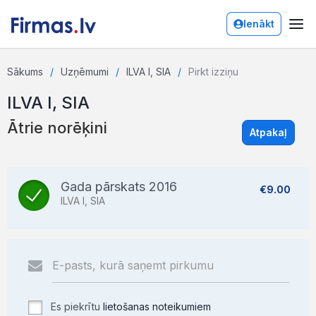
Ienākt
Sākums
Uzņēmumi
ILVA I, SIA
Pirkt izziņu
ILVA I, SIA
Ātrie norēķini
Atpakaļ
Gada pārskats 2016
€9.00
ILVA I, SIA
Es piekrītu
lietošanas noteikumiem