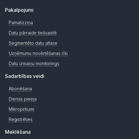
Pakalpojumi
Pamatizziņa
Datu pārraide tiešsaistē
Segmentēto datu atlase
Uzņēmumu novērtēšanas rīki
Datu izmaiņu monitorings
Sadarbības veidi
Abonēšana
Dienas pieeja
Mikropirkumi
Reģistrēties
Meklēšana