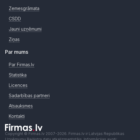
Zemesgrāmata
CSDD
Jauni uzņēmumi
Ziņas
Par mums
Par Firmas.lv
Statistika
Licences
Sadarbības partneri
Atsauksmes
Kontakti
Copyright © Firmas.lv 2007-2026. Firmas.lv ir Latvijas Republikas
Uzņēmumu Reģistra datu atkalizmantotājs. Informācijas avoti: