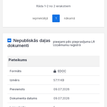
Rāda 1–2 no 2 ierakstiem
iepriekšējā
1
nākamā
Nepubliskās daļas
pieejami pēc pieprasījuma LR
dokumenti
Uzņēmumu reģistrā
Pieteikums
EDOC
57.11 KB
09.07.2026
09.07.2026