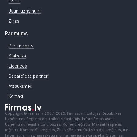
CSDD
Jauni uzņēmumi
Ziņas
Par mums
Par Firmas.lv
Statistika
Licences
Sadarbības partneri
Atsauksmes
Kontakti
Copyright © Firmas.lv 2007-2026. Firmas.lv ir Latvijas Republikas
Uzņēmumu Reģistra datu atkalizmantotājs. Informācijas avoti:
Uzņēmumu reģistra datu bāzes, Komercreģistrs, Maksātnespējas
reģistrs, Komercķīlu reģistrs, ZL uzņēmumu faktisko datu reģistrs, u.c..
Informācijai ir izziņas raksturs, un tai nav juridiska spēka. Sistēmas