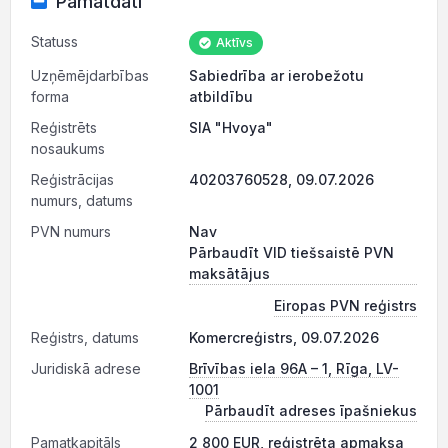
Pamatdati
Statuss
Aktīvs
Uzņēmējdarbības
Sabiedrība ar ierobežotu
forma
atbildību
Reģistrēts
SIA "Hvoya"
nosaukums
Reģistrācijas
40203760528, 09.07.2026
numurs, datums
PVN numurs
Nav
Pārbaudīt VID tiešsaistē PVN
maksātājus
Eiropas PVN reģistrs
Reģistrs, datums
Komercreģistrs, 09.07.2026
Juridiskā adrese
Brīvības iela 96A – 1, Rīga, LV-
1001
Pārbaudīt adreses īpašniekus
Pamatkapitāls
2 800 EUR, reģistrēta apmaksa