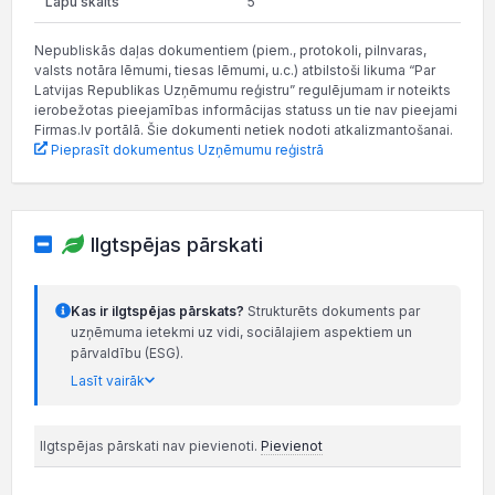
5
Nepubliskās daļas dokumentiem (piem., protokoli, pilnvaras,
valsts notāra lēmumi, tiesas lēmumi, u.c.) atbilstoši likuma “Par
Latvijas Republikas Uzņēmumu reģistru” regulējumam ir noteikts
ierobežotas pieejamības informācijas statuss un tie nav pieejami
Firmas.lv portālā. Šie dokumenti netiek nodoti atkalizmantošanai.
Pieprasīt dokumentus Uzņēmumu reģistrā
Ilgtspējas pārskati
Kas ir ilgtspējas pārskats?
Strukturēts dokuments par
uzņēmuma ietekmi uz vidi, sociālajiem aspektiem un
pārvaldību (ESG).
Lasīt vairāk
Ilgtspējas pārskati nav pievienoti.
Pievienot