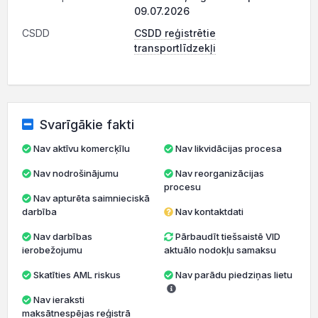
09.07.2026
CSDD
CSDD reģistrētie
transportlīdzekļi
Svarīgākie fakti
Nav aktīvu komercķīlu
Nav likvidācijas procesa
Nav nodrošinājumu
Nav reorganizācijas
procesu
Nav apturēta saimnieciskā
darbība
Nav kontaktdati
Nav darbības
Pārbaudīt tiešsaistē VID
ierobežojumu
aktuālo nodokļu samaksu
Skatīties AML riskus
Nav parādu piedziņas lietu
Nav ieraksti
maksātnespējas reģistrā