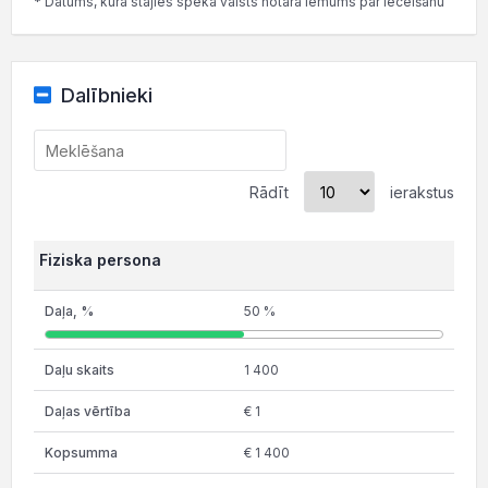
* Datums, kurā stājies spēkā valsts notāra lēmums par iecelšanu
Dalībnieki
Rādīt
ierakstus
Fiziska persona
50 %
1 400
€ 1
€ 1 400