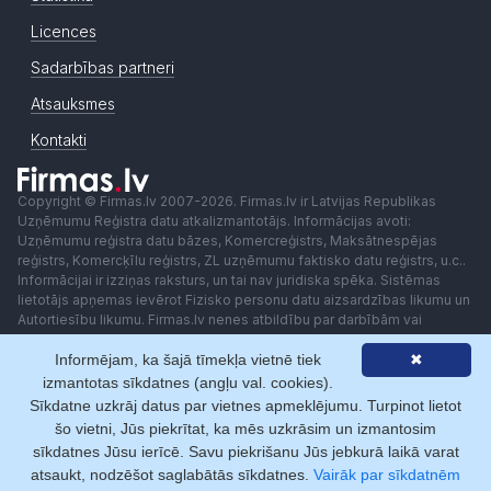
Licences
Sadarbības partneri
Atsauksmes
Kontakti
Copyright © Firmas.lv 2007-2026. Firmas.lv ir Latvijas Republikas
Uzņēmumu Reģistra datu atkalizmantotājs. Informācijas avoti:
Uzņēmumu reģistra datu bāzes, Komercreģistrs, Maksātnespējas
reģistrs, Komercķīlu reģistrs, ZL uzņēmumu faktisko datu reģistrs, u.c..
Informācijai ir izziņas raksturs, un tai nav juridiska spēka. Sistēmas
lietotājs apņemas ievērot Fizisko personu datu aizsardzības likumu un
Autortiesību likumu. Firmas.lv nenes atbildību par darbībām vai
lēmumiem, kas balstīti uz saņemto pakalpojumu. Lietotājam aizliegts
Informējam, ka šajā tīmekļa vietnē tiek
✖
izmantot jebkādas automatizētas sistēmas vai iekārtas (robotus)
piekļuvei sistēmai bez rakstiskas saskaņošanas ar Firmas.lv. Galvenā
izmantotas sīkdatnes (angļu val. cookies).
redaktore: Ingūna Pempere.
Sīkdatne uzkrāj datus par vietnes apmeklējumu. Turpinot lietot
Lietošanas noteikumi
Privātuma politika
Norēķini ar
šo vietni, Jūs piekrītat, ka mēs uzkrāsim un izmantosim
sīkdatnes Jūsu ierīcē. Savu piekrišanu Jūs jebkurā laikā varat
atsaukt, nodzēšot saglabātās sīkdatnes.
Vairāk par sīkdatnēm