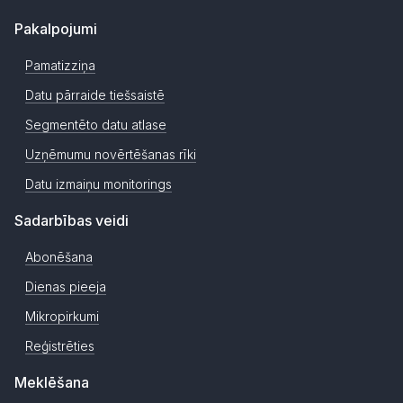
Pakalpojumi
Pamatizziņa
Datu pārraide tiešsaistē
Segmentēto datu atlase
Uzņēmumu novērtēšanas rīki
Datu izmaiņu monitorings
Sadarbības veidi
Abonēšana
Dienas pieeja
Mikropirkumi
Reģistrēties
Meklēšana