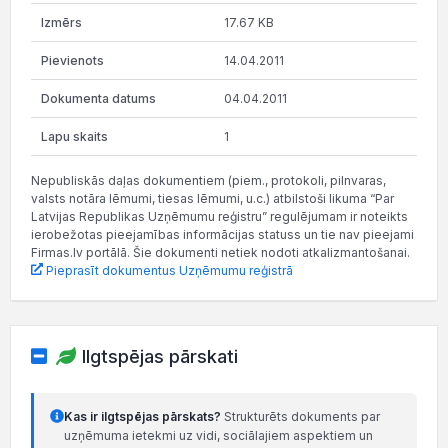
17.67 KB
14.04.2011
04.04.2011
1
Nepubliskās daļas dokumentiem (piem., protokoli, pilnvaras,
valsts notāra lēmumi, tiesas lēmumi, u.c.) atbilstoši likuma “Par
Latvijas Republikas Uzņēmumu reģistru” regulējumam ir noteikts
ierobežotas pieejamības informācijas statuss un tie nav pieejami
Firmas.lv portālā. Šie dokumenti netiek nodoti atkalizmantošanai.
Pieprasīt dokumentus Uzņēmumu reģistrā
Ilgtspējas pārskati
Kas ir ilgtspējas pārskats?
Strukturēts dokuments par
uzņēmuma ietekmi uz vidi, sociālajiem aspektiem un