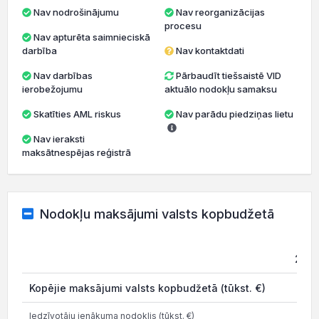
Nav nodrošinājumu
Nav reorganizācijas
procesu
Nav apturēta saimnieciskā
darbība
Nav kontaktdati
Nav darbības
Pārbaudīt tiešsaistē VID
ierobežojumu
aktuālo nodokļu samaksu
Skatīties AML riskus
Nav parādu piedziņas lietu
Nav ieraksti
maksātnespējas reģistrā
Nodokļu maksājumi valsts kopbudžetā
2021
Kopējie maksājumi valsts kopbudžetā (tūkst. €)
0
Iedzīvotāju ienākuma nodoklis (tūkst. €)
0