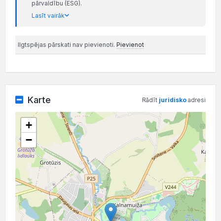
pārvaldību (ESG).
Lasīt vairāk
Ilgtspējas pārskati nav pievienoti.
Pievienot
Karte
Rādīt
juridisko
adresi
+
−