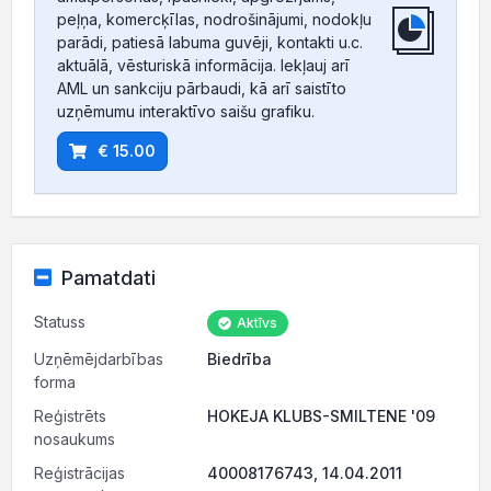
peļņa, komercķīlas, nodrošinājumi, nodokļu
parādi, patiesā labuma guvēji, kontakti u.c.
aktuālā, vēsturiskā informācija. Iekļauj arī
AML un sankciju pārbaudi, kā arī saistīto
uzņēmumu interaktīvo saišu grafiku.
€ 15.00
Pamatdati
Statuss
Aktīvs
Uzņēmējdarbības
Biedrība
forma
Reģistrēts
HOKEJA KLUBS-SMILTENE '09
nosaukums
Reģistrācijas
40008176743, 14.04.2011