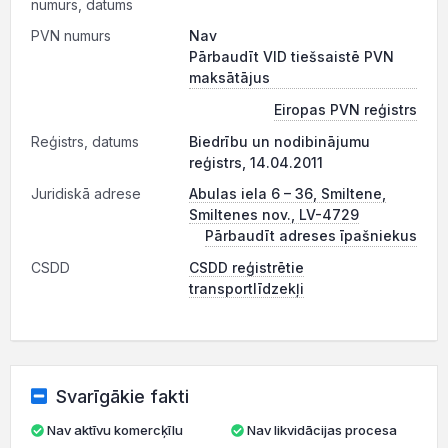
numurs, datums
PVN numurs
Nav
Pārbaudīt VID tiešsaistē PVN
maksātājus
Eiropas PVN reģistrs
Reģistrs, datums
Biedrību un nodibinājumu
reģistrs, 14.04.2011
Juridiskā adrese
Abulas iela 6 – 36, Smiltene,
Smiltenes nov., LV-4729
Pārbaudīt adreses īpašniekus
CSDD
CSDD reģistrētie
transportlīdzekļi
Svarīgākie fakti
Nav aktīvu komercķīlu
Nav likvidācijas procesa