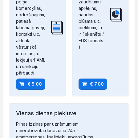
peļņa,
zaudējumu
komercķīlas,
aprēķins,
nodrošinājumi,
naudas
patiesā
plūsma u.c.
labuma guvēji,
pielikumi, ja
kontakti u.c.
ir ( skenēts /
aktuālā,
EDS formāts
vēsturiskā
).
informācija.
Iekļauj arī AML
un sankciju
pārbaudi
€ 5.00
€ 7.00
Vienas dienas piekļuve
Pilnas izziņas par uzņēmumiem
neierobežotā daudzumā 24h -
amatpersonas, īpašnieki, apgrozījums,