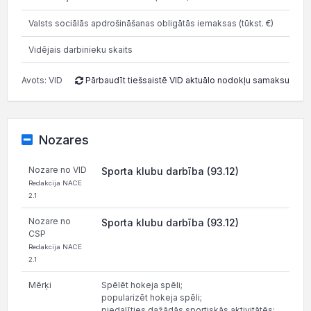
Valsts sociālās apdrošināšanas obligātās iemaksas (tūkst. €)
0
Vidējais darbinieku skaits
0
Avots: VID
Pārbaudīt tiešsaistē VID aktuālo nodokļu samaksu
Nozares
Nozare no VID
Sporta klubu darbība (93.12)
Redakcija NACE
2.1
Nozare no
Sporta klubu darbība (93.12)
CSP
Redakcija NACE
2.1
Mērķi
Spēlēt hokeja spēli;
popularizēt hokeja spēli;
piedalīties dažādās sportiskās aktivitātēs;