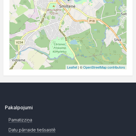
Leaflet
| ©
OpenStreetMap contributors
Pakalpojumi
Pamatizziņa
Datu pārraide tiešsaistē