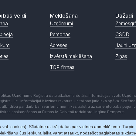
ības veidi
Meklēšana
Dažādi
ana
Uzņēmumi
Zemesgr
pieeja
Personas
CSDD
rkumi
Adreses
Jauni uz
ēties
Izvērstā meklēšana
Ziņas
TOP firmas
publikas Uzņēmumu Reģistra datu atkalizmantotājs. Informācijas avoti: Uzņē
istrs, u.c.. Informācijai ir izziņas raksturs, un tai nav juridiska spēka. Sist
es atbildību par darbībām vai lēmumiem, kas balstīti uz saņemto pakalpojumu
kstiskas saskaņošanas ar Firmas.lv. Galvenā redaktore: Ingūna Pempere.
 val. cookies). Sīkdatne uzkrāj datus par vietnes apmeklējumu. Turpinot 
iekrišanu Jūs jebkurā laikā varat atsaukt, nodzēšot saglabātās sīkdat