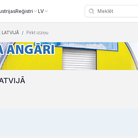
ustrijas
Reģistri
LV
E LATVIJĀ
Pirkt izziņu
LATVIJĀ