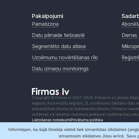
Pakalpojumi
Sadarb
Pamatizziņa
Abonēš
Datu pārraide tiešsaistē
Dienas 
Segmentēto datu atlase
Mikropi
Uzņēmumu novērtēšanas rīki
Reģistr
Datu izmaiņu monitorings
Copyright © Firmas.lv 2007-2026. Firmas.lv ir Latvijas Re
reģistrs, Komercķīlu reģistrs, ZL uzņēmumu faktisko datu reģ
aizsardzības likumu un Autortiesību likumu. Firmas.lv nen
sistēmas vai iekārtas (robotus) piekļuvei sistēmai bez ra
Lietošanas noteikumi
Privātuma politika
Informējam, ka šajā tīmekļa vietnē tiek izmantotas sīkdatnes (angļu
izmantosim sīkdatnes Jūsu ierīcē. Savu p