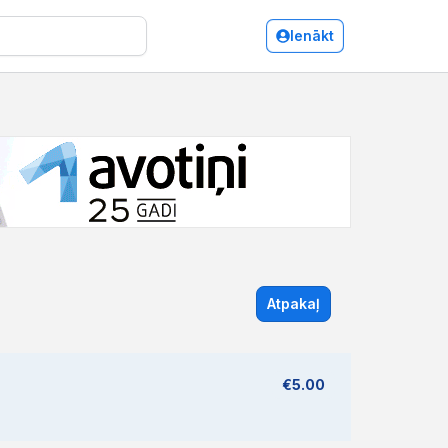
Ienākt
Atpakaļ
€5.00