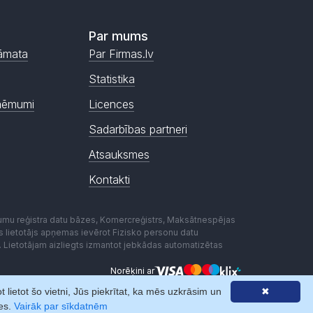
Par mums
āmata
Par Firmas.lv
Statistika
ņēmumi
Licences
Sadarbības partneri
Atsauksmes
Kontakti
mumu reģistra datu bāzes, Komercreģistrs, Maksātnespējas
ēmas lietotājs apņemas ievērot Fizisko personu datu
. Lietotājam aizliegts izmantot jebkādas automatizētas
Norēķini ar
lietot šo vietni, Jūs piekrītat, ka mēs uzkrāsim un
✖
nes.
Vairāk par sīkdatnēm