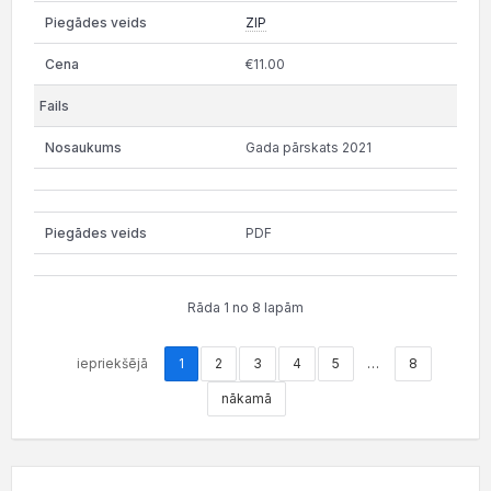
ZIP
€11.00
Gada pārskats 2021
PDF
Rāda 1 no 8 lapām
iepriekšējā
1
2
3
4
5
…
8
nākamā