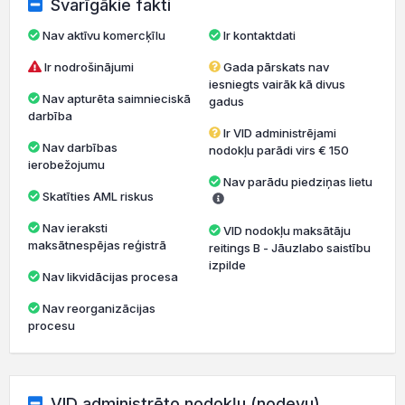
Svarīgākie fakti
Nav aktīvu komercķīlu
Ir kontaktdati
Ir nodrošinājumi
Gada pārskats nav
iesniegts vairāk kā divus
Nav apturēta saimnieciskā
gadus
darbība
Ir VID administrējami
Nav darbības
nodokļu parādi virs € 150
ierobežojumu
Nav parādu piedziņas lietu
Skatīties AML riskus
Nav ieraksti
VID nodokļu maksātāju
maksātnespējas reģistrā
reitings B - Jāuzlabo saistību
izpilde
Nav likvidācijas procesa
Nav reorganizācijas
procesu
VID administrēto nodokļu (nodevu)