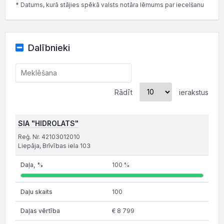
* Datums, kurā stājies spēkā valsts notāra lēmums par iecelšanu
Dalībnieki
Rādīt
ierakstus
SIA "HIDROLATS"
Reģ. Nr. 42103012010
Liepāja, Brīvības iela 103
100 %
100
€ 8 799