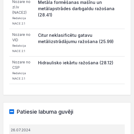
Nozare no
Metāla formēšanas mašīnu un
zl.lv
metālapstrādes darbgaldu ražošana
(NACE2)
(28.41)
Redakcija
NACE 2.1
Nozare no
Citur neklasificētu gatavu
VID
metālizstrādājumu ražošana (25.99)
Redakcija
NACE 2.1
Nozare no
Hidraulisko iekārtu ražošana (28.12)
CSP
Redakcija
NACE 2.1
Patiesie labuma guvēji
26.07.2024