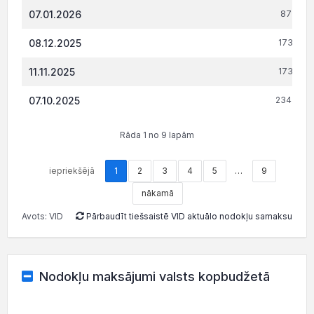
07.01.2026
87 406.
08.12.2025
173 983
11.11.2025
173 983
07.10.2025
234 593.
Rāda 1 no 9 lapām
iepriekšējā
1
2
3
4
5
…
9
nākamā
Avots: VID
Pārbaudīt tiešsaistē VID aktuālo nodokļu samaksu
Nodokļu maksājumi valsts kopbudžetā