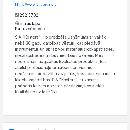
https://www.koveikals.lv/
29213702
mājas lapa
Par uzņēmumu
SIA "Kosters" ir pieredzējis uzņēmums ar vairāk
nekā 30 gadu darbības vēsturi, kas piedāvā
instrumentus un abrazīvos materiālus kokapstrādes,
metālapstrādes un būvniecības nozarēm. Mēs
nodrošinām augstākās kvalitātes produktus, kas
atbilst profesionāļu prasībām, un vienmēr
cenšamies piedāvāt risinājumus, kas apmierina mūsu
klientu vajadzības. SIA "Kosters" ir uzticams
partneris katram nozares pārstāvim, kas meklē
kvalitāti un uzticamību.