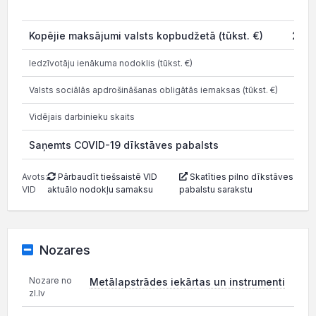
20
Kopējie maksājumi valsts kopbudžetā (tūkst. €)
202.
Iedzīvotāju ienākuma nodoklis (tūkst. €)
59
Valsts sociālās apdrošināšanas obligātās iemaksas (tūkst. €)
139
Vidējais darbinieku skaits
Saņemts COVID-19 dīkstāves pabalsts
Avots:
Pārbaudīt tiešsaistē VID
Skatīties pilno dīkstāves
VID
aktuālo nodokļu samaksu
pabalstu sarakstu
Nozares
Nozare no
Metālapstrādes iekārtas un instrumenti
zl.lv