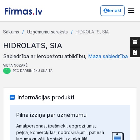
Ienākt
Sākums
Uzņēmumu saraksts
HIDROLATS, SIA
HIDROLATS, SIA
Sabiedrība ar ierobežotu atbildību,
Maza sabiedrība
VIETA NOZARĒ
1
PĒC DARBINIEKU SKAITA
Informācijas produkti
Pilna izziņa par uzņēmumu
Amatpersonas, īpašnieki, apgrozījums,
peļņa, komercķīlas, nodrošinājumi, patiesā
labuma guvēji, kontakti u.c. aktuālā,