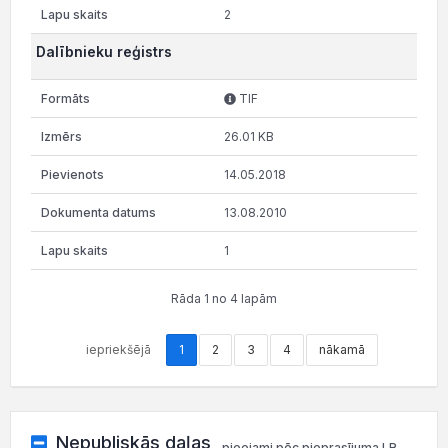
2
Dalībnieku reģistrs
TIF
26.01 KB
14.05.2018
13.08.2010
1
Rāda 1 no 4 lapām
iepriekšējā
1
2
3
4
nākamā
Nepubliskās daļas
pieejami pēc pieprasījuma LR