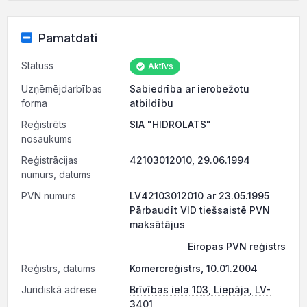
Pamatdati
Statuss
Aktīvs
Uzņēmējdarbības
Sabiedrība ar ierobežotu
forma
atbildību
Reģistrēts
SIA "HIDROLATS"
nosaukums
Reģistrācijas
42103012010, 29.06.1994
numurs, datums
PVN numurs
LV42103012010 ar 23.05.1995
Pārbaudīt VID tiešsaistē PVN
maksātājus
Eiropas PVN reģistrs
Reģistrs, datums
Komercreģistrs, 10.01.2004
Juridiskā adrese
Brīvības iela 103, Liepāja, LV-
3401