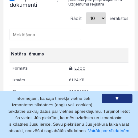
dokumenti
Uzņēmumu reģistrā
Rādīt
ierakstus
Notāra lēmums
EDOC
61.24 KB
31.07.2026
Informējam, ka šajā tīmekļa vietnē tiek
✖
31.07.2026
izmantotas sīkdatnes (angļu val. cookies).
Sīkdatne uzkrāj datus par vietnes apmeklējumu. Turpinot lietot
2
šo vietni, Jūs piekrītat, ka mēs uzkrāsim un izmantosim
sīkdatnes Jūsu ierīcē. Savu piekrišanu Jūs jebkurā laikā varat
Tiesas lēmums/spriedums
atsaukt, nodzēšot saglabātās sīkdatnes.
Vairāk par sīkdatnēm