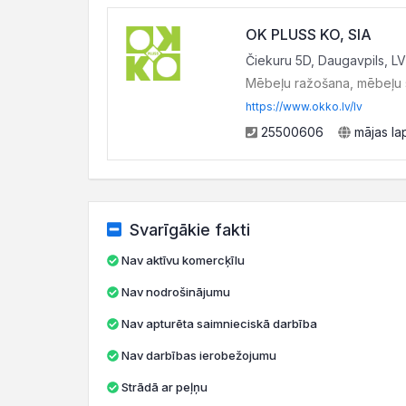
OK PLUSS KO, SIA
Čiekuru 5D, Daugavpils, L
Mēbeļu ražošana, mēbeļu
https://www.okko.lv/lv
25500606
mājas la
Svarīgākie fakti
Nav aktīvu komercķīlu
Nav nodrošinājumu
Nav apturēta saimnieciskā darbība
Nav darbības ierobežojumu
Strādā ar peļņu