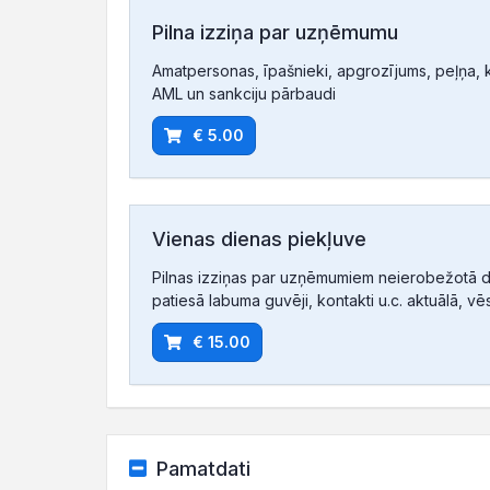
Pilna izziņa par uzņēmumu
Amatpersonas, īpašnieki, apgrozījums, peļņa, ko
AML un sankciju pārbaudi
€ 5.00
Vienas dienas piekļuve
Pilnas izziņas par uzņēmumiem neierobežotā d
patiesā labuma guvēji, kontakti u.c. aktuālā, vē
€ 15.00
Pamatdati