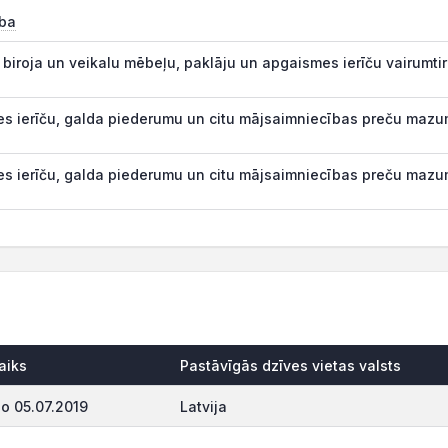
ība
biroja un veikalu mēbeļu, paklāju un apgaismes ierīču vairumti
s ierīču, galda piederumu un citu mājsaimniecības preču mazum
s ierīču, galda piederumu un citu mājsaimniecības preču mazum
aiks
Pastāvīgās dzīves vietas valsts
o 05.07.2019
Latvija