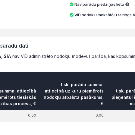
Nav parādu piedziņas lietu
VID nodokļu maksātāju reitings A 
parādu dati
, SIA
nav VID administrēto nodokļu (nodevu) parāda, kas kopsumm
t.sk. parāda summa,
 summa, attiecībā
attiecībā uz kuru piemērots
t.sk. pa
emērots tiesiskās
nodokļu atbalsta pasākums,
pieņemts 
dzības process, €
€
ma
0.00
0.00