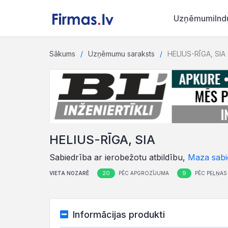
Uzņēmumi
Ind
Sākums
Uzņēmumu saraksts
HELIUS-RĪGA, SIA
HELIUS-RĪGA, SIA
Sabiedrība ar ierobežotu atbildību,
Maza sabi
20
9
VIETA NOZARĒ
PĒC APGROZĪJUMA
PĒC PEĻŅAS
Informācijas produkti