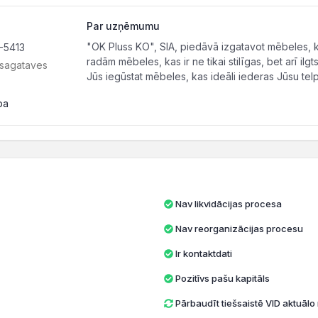
Par uzņēmumu
"OK Pluss KO", SIA, piedāvā izgatavot mēbeles, ka
V-5413
radām mēbeles, kas ir ne tikai stilīgas, bet arī il
 sagataves
Jūs iegūstat mēbeles, kas ideāli iederas Jūsu telp
pa
Nav likvidācijas procesa
Nav reorganizācijas procesu
Ir kontaktdati
Pozitīvs pašu kapitāls
Pārbaudīt tiešsaistē VID aktuāl