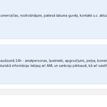
mercķīlas, nodrošinājumi, patiesā labuma guvēji, kontakti u.c. aktuālā
audzumā 24h - amatpersonas, īpašnieki, apgrozījums, peļņa, komerc
sturiskā informācija. Iekļauj arī AML un sankciju pārbaudi, kā arī sais