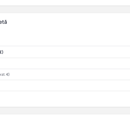
etā
€)
st. €)