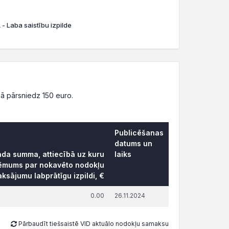
- Laba saistību izpilde
ā pārsniedz 150 euro.
Publicēšanas
datums un
rāda summa, attiecībā uz kuru
laiks
lēmums par nokavēto nodokļu
ksājumu labprātīgu izpildi, €
0.00
26.11.2024
Pārbaudīt tiešsaistē VID aktuālo nodokļu samaksu