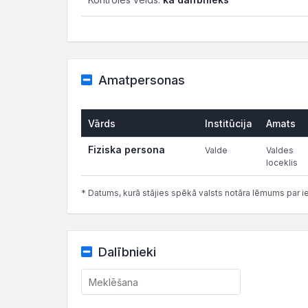
Amatpersonas
Vārds
Institūcija
Amats
Fiziska persona
Valde
Valdes
loceklis
* Datums, kurā stājies spēkā valsts notāra lēmums par i
Dalībnieki