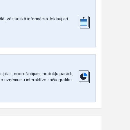
, vēsturiskā informācija. Iekļauj arī
ķīlas, nodrošinājumi, nodokļu parādi,
tīto uzņēmumu interaktīvo saišu grafiku.