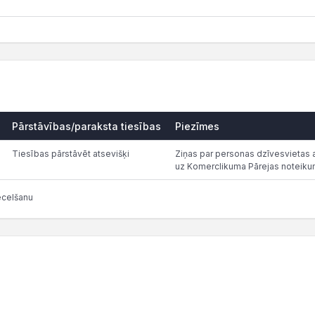
Pārstāvības/paraksta tiesības
Piezīmes
Tiesības pārstāvēt atsevišķi
Ziņas par personas dzīvesvietas a
uz Komerclikuma Pārejas noteiku
ecelšanu