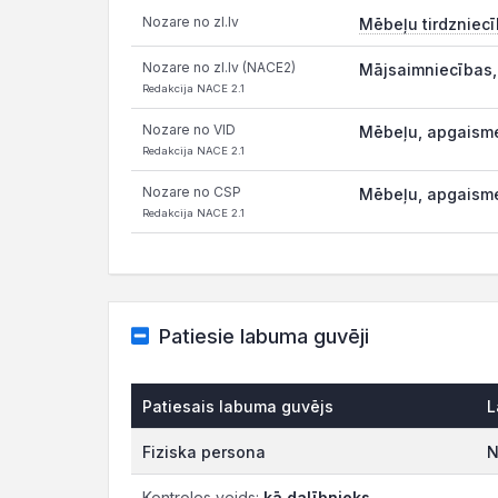
Nozare no zl.lv
Mēbeļu tirdzniec
Nozare no zl.lv (NACE2)
Mājsaimniecības, 
Redakcija NACE 2.1
Nozare no VID
Mēbeļu, apgaisme
Redakcija NACE 2.1
Nozare no CSP
Mēbeļu, apgaisme
Redakcija NACE 2.1
Patiesie labuma guvēji
Patiesais labuma guvējs
L
Fiziska persona
N
Kontroles veids:
kā dalībnieks