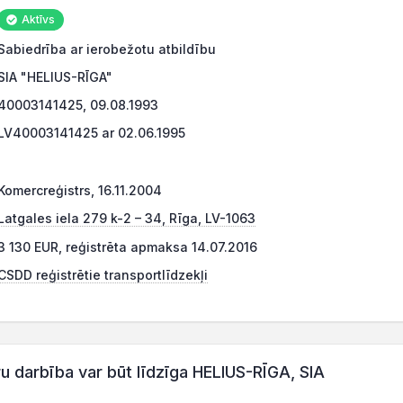
Aktīvs
Sabiedrība ar ierobežotu atbildību
SIA "HELIUS-RĪGA"
40003141425, 09.08.1993
LV40003141425 ar 02.06.1995
Komercreģistrs, 16.11.2004
Latgales iela 279 k-2 – 34, Rīga, LV-1063
3 130 EUR, reģistrēta apmaksa 14.07.2016
CSDD reģistrētie transportlīdzekļi
darbība var būt līdzīga HELIUS-RĪGA, SIA