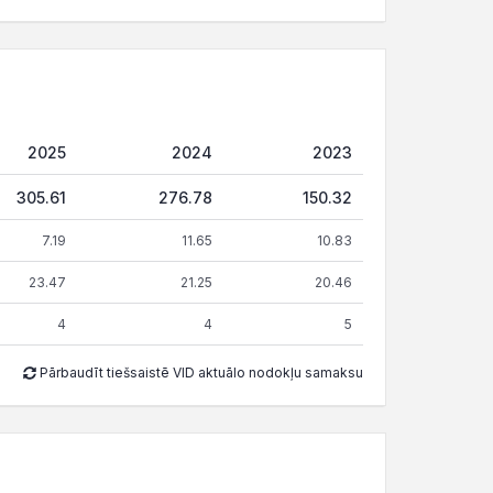
2025
2024
2023
305.61
276.78
150.32
7.19
11.65
10.83
23.47
21.25
20.46
4
4
5
Pārbaudīt tiešsaistē VID aktuālo nodokļu samaksu