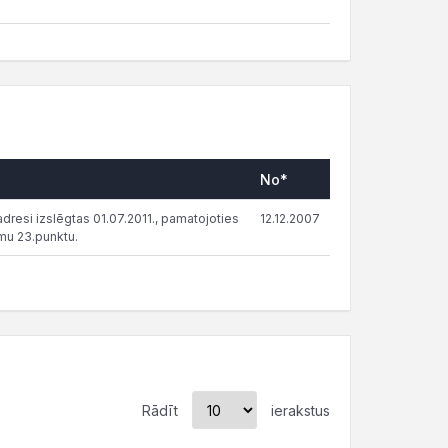
No*
dresi izslēgtas 01.07.2011., pamatojoties
12.12.2007
mu 23.punktu.
Rādīt
ierakstus