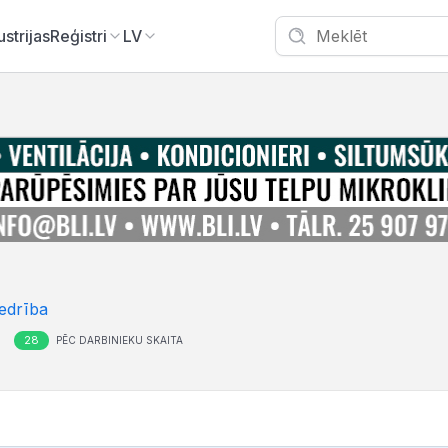
ustrijas
Reģistri
LV
edrība
28
PĒC DARBINIEKU SKAITA