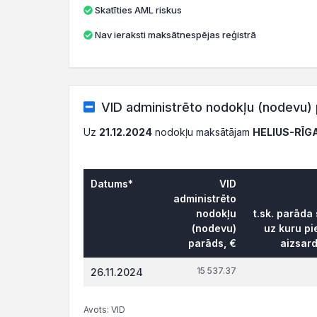
Skatīties AML riskus
Nav ieraksti maksātnespējas reģistrā
VID administrēto nodokļu (nodevu) 
Uz
21.12.2024
nodokļu maksātājam
HELIUS-RĪGA
Datums*
VID
administrēto
nodokļu
t.sk. parāda
(nodevu)
uz kuru pi
parāds, €
aizsar
15 537.37
26.11.2024
Avots: VID