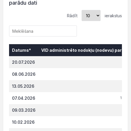
parādu dati
Rādīt
ierakstus
Datums*
VID administrēto nodokļu (nodevu) parāds,
Datums*
VID administrēto nodokļu (nodevu) parāds,
20.07.2026
874.
08.06.2026
801.
13.05.2026
713.
07.04.2026
1 039
09.03.2026
948.
10.02.2026
859