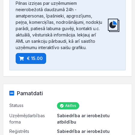
Pilnas izziņas par uzņēmumiem
neierobežotā daudzumā 24h -
amatpersonas, īpašnieki, apgrozījums,
peļņa, komercķīlas, nodrošinājumi, nodokļu
parādi, patiesā labuma guvēji, kontakti u.c.
aktuālā, vēsturiskā informācija. Iekļauj arī
AML un sankciju pārbaudi, kā arī saistīto
uzņēmumu interaktīvo saišu grafiku.
€ 15.00
Pamatdati
Statuss
Aktīvs
Uzņēmējdarbības
Sabiedrība ar ierobežotu
forma
atbildību
Reģistrēts
Sabiedrība ar ierobežotu