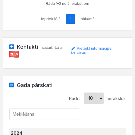
Rāda 1–2 no 2 ierakstiem
iepriekšējā
1
nākamā
Kontakti
sadarbībā ar
Pieteikt informācijas
izmaiņas
Gada pārskati
Rādīt
ierakstus
2024