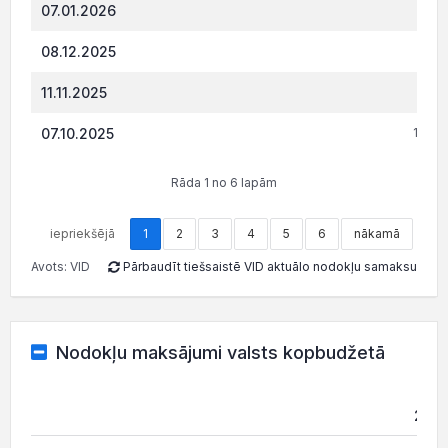
07.01.2026
699.
08.12.2025
614.
11.11.2025
529.
07.10.2025
1 535
Rāda 1 no 6 lapām
iepriekšējā
1
2
3
4
5
6
nākamā
Avots: VID
Pārbaudīt tiešsaistē VID aktuālo nodokļu samaksu
Nodokļu maksājumi valsts kopbudžetā
202