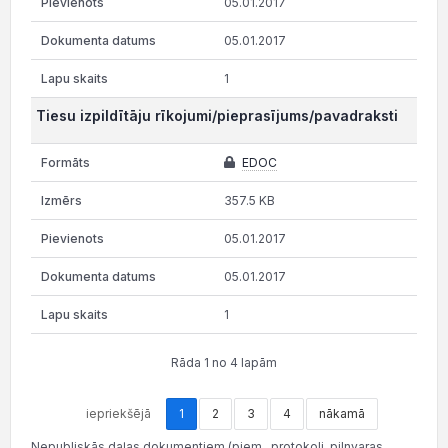
05.01.2017
05.01.2017
1
Tiesu izpildītāju rīkojumi/pieprasījums/pavadraksti
EDOC
357.5 KB
05.01.2017
05.01.2017
1
Rāda 1 no 4 lapām
iepriekšējā
1
2
3
4
nākamā
Nepubliskās daļas dokumentiem (piem., protokoli, pilnvaras,