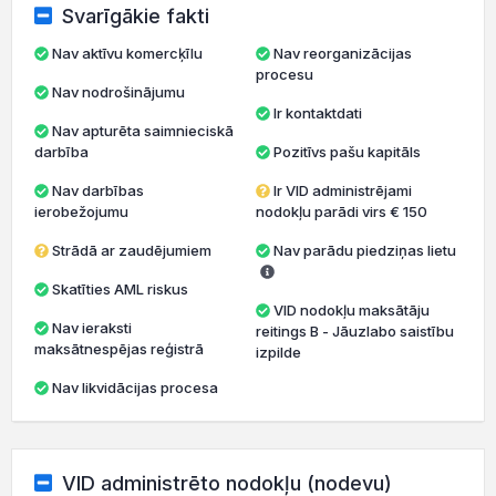
Svarīgākie fakti
Nav aktīvu komercķīlu
Nav reorganizācijas
procesu
Nav nodrošinājumu
Ir kontaktdati
Nav apturēta saimnieciskā
darbība
Pozitīvs pašu kapitāls
Nav darbības
Ir VID administrējami
ierobežojumu
nodokļu parādi virs € 150
Strādā ar zaudējumiem
Nav parādu piedziņas lietu
Skatīties AML riskus
VID nodokļu maksātāju
Nav ieraksti
reitings B - Jāuzlabo saistību
maksātnespējas reģistrā
izpilde
Nav likvidācijas procesa
VID administrēto nodokļu (nodevu)