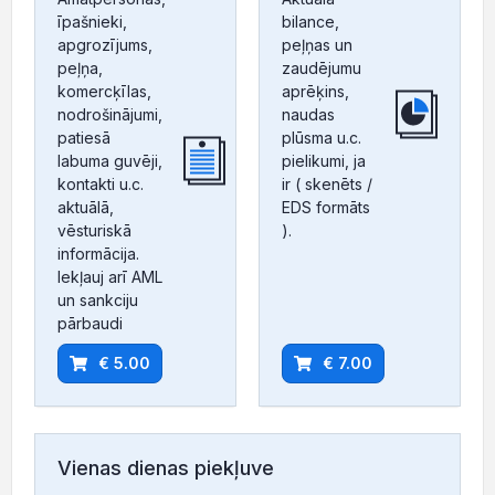
īpašnieki,
bilance,
apgrozījums,
peļņas un
peļņa,
zaudējumu
komercķīlas,
aprēķins,
nodrošinājumi,
naudas
patiesā
plūsma u.c.
labuma guvēji,
pielikumi, ja
kontakti u.c.
ir ( skenēts /
aktuālā,
EDS formāts
vēsturiskā
).
informācija.
Iekļauj arī AML
un sankciju
pārbaudi
€ 5.00
€ 7.00
Vienas dienas piekļuve