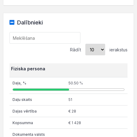
Dalībnieki
Rādīt
ierakstus
Fiziska persona
50.50 %
51
€ 28
€ 1 428