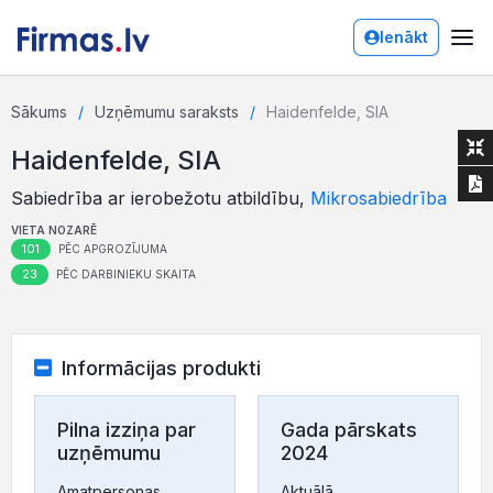
Ienākt
Sākums
Uzņēmumu saraksts
Haidenfelde, SIA
Haidenfelde, SIA
Sabiedrība ar ierobežotu atbildību,
Mikrosabiedrība
VIETA NOZARĒ
101
PĒC APGROZĪJUMA
23
PĒC DARBINIEKU SKAITA
Informācijas produkti
Pilna izziņa par
Gada pārskats
uzņēmumu
2024
Amatpersonas,
Aktuālā