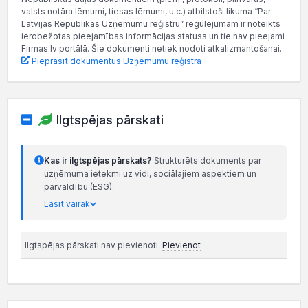
valsts notāra lēmumi, tiesas lēmumi, u.c.) atbilstoši likuma “Par
Latvijas Republikas Uzņēmumu reģistru” regulējumam ir noteikts
ierobežotas pieejamības informācijas statuss un tie nav pieejami
Firmas.lv portālā. Šie dokumenti netiek nodoti atkalizmantošanai.
Pieprasīt dokumentus Uzņēmumu reģistrā
Ilgtspējas pārskati
Kas ir ilgtspējas pārskats?
Strukturēts dokuments par
uzņēmuma ietekmi uz vidi, sociālajiem aspektiem un
pārvaldību (ESG).
Lasīt vairāk
Ilgtspējas pārskati nav pievienoti.
Pievienot