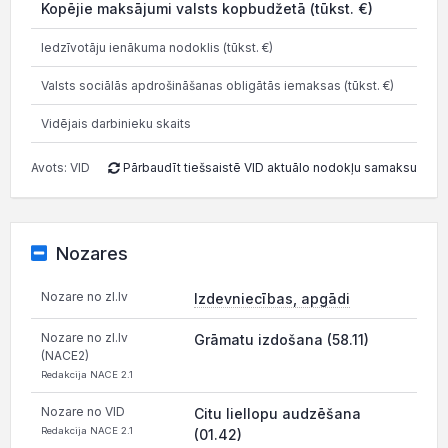
Kopējie maksājumi valsts kopbudžetā (tūkst. €)
0.0
Iedzīvotāju ienākuma nodoklis (tūkst. €)
0.8
Valsts sociālās apdrošināšanas obligātās iemaksas (tūkst. €)
1.4
Vidējais darbinieku skaits
Avots: VID
Pārbaudīt tiešsaistē VID aktuālo nodokļu samaksu
Nozares
Nozare no zl.lv
Izdevniecības, apgādi
Nozare no zl.lv
Grāmatu izdošana (58.11)
(NACE2)
Redakcija NACE 2.1
Nozare no VID
Citu liellopu audzēšana
Redakcija NACE 2.1
(01.42)