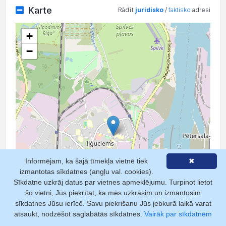
Karte
Rādīt
juridisko
/
faktisko
adresi
+
−
Informējam, ka šajā tīmekļa vietnē tiek
✖
izmantotas sīkdatnes (angļu val. cookies).
Sīkdatne uzkrāj datus par vietnes apmeklējumu. Turpinot lietot
šo vietni, Jūs piekrītat, ka mēs uzkrāsim un izmantosim
sīkdatnes Jūsu ierīcē. Savu piekrišanu Jūs jebkurā laikā varat
atsaukt, nodzēšot saglabātās sīkdatnes.
Vairāk par sīkdatnēm