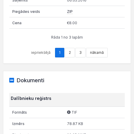
06.05.2016
ZIP
€8.00
Rāda 1 no 3 lapām
iepriekšējā
1
2
3
nākamā
Dokumenti
Dalībnieku reģistrs
TIF
78.87 KB