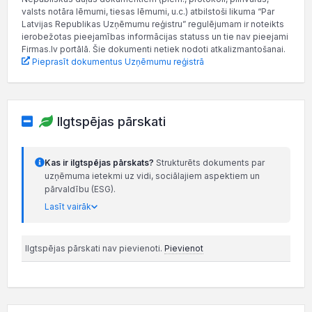
valsts notāra lēmumi, tiesas lēmumi, u.c.) atbilstoši likuma “Par
Latvijas Republikas Uzņēmumu reģistru” regulējumam ir noteikts
ierobežotas pieejamības informācijas statuss un tie nav pieejami
Firmas.lv portālā. Šie dokumenti netiek nodoti atkalizmantošanai.
Pieprasīt dokumentus Uzņēmumu reģistrā
Ilgtspējas pārskati
Kas ir ilgtspējas pārskats?
Strukturēts dokuments par
uzņēmuma ietekmi uz vidi, sociālajiem aspektiem un
pārvaldību (ESG).
Lasīt vairāk
Ilgtspējas pārskati nav pievienoti.
Pievienot