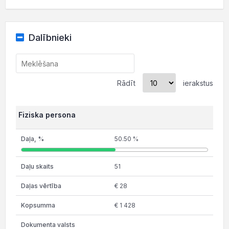
Dalībnieki
Rādīt
ierakstus
Fiziska persona
50.50 %
51
€ 28
€ 1 428