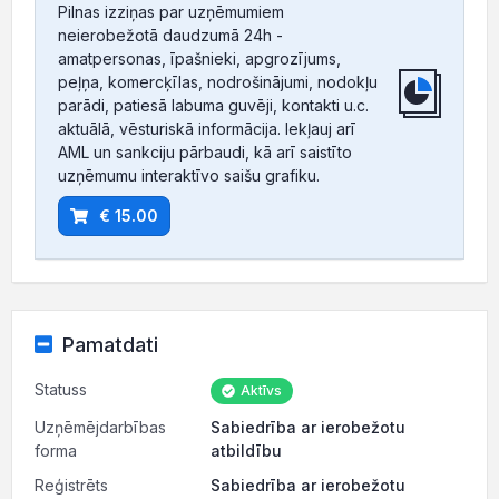
Pilnas izziņas par uzņēmumiem
neierobežotā daudzumā 24h -
amatpersonas, īpašnieki, apgrozījums,
peļņa, komercķīlas, nodrošinājumi, nodokļu
parādi, patiesā labuma guvēji, kontakti u.c.
aktuālā, vēsturiskā informācija. Iekļauj arī
AML un sankciju pārbaudi, kā arī saistīto
uzņēmumu interaktīvo saišu grafiku.
€ 15.00
Pamatdati
Statuss
Aktīvs
Uzņēmējdarbības
Sabiedrība ar ierobežotu
forma
atbildību
Reģistrēts
Sabiedrība ar ierobežotu