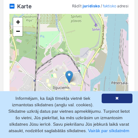
Karte
Rādīt
juridisko
/
faktisko
adresi
+
−
Informējam, ka šajā tīmekļa vietnē tiek
✖
izmantotas sīkdatnes (angļu val. cookies).
Sīkdatne uzkrāj datus par vietnes apmeklējumu. Turpinot lietot
šo vietni, Jūs piekrītat, ka mēs uzkrāsim un izmantosim
sīkdatnes Jūsu ierīcē. Savu piekrišanu Jūs jebkurā laikā varat
atsaukt, nodzēšot saglabātās sīkdatnes.
Vairāk par sīkdatnēm