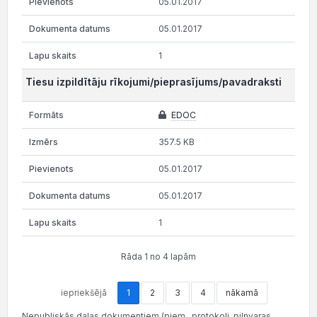
05.01.2017
05.01.2017
1
Tiesu izpildītāju rīkojumi/pieprasījums/pavadraksti
EDOC
357.5 KB
05.01.2017
05.01.2017
1
Rāda 1 no 4 lapām
iepriekšējā
1
2
3
4
nākamā
Nepubliskās daļas dokumentiem (piem., protokoli, pilnvaras,