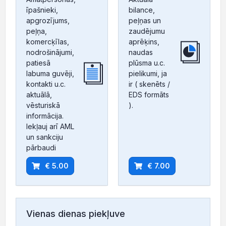
īpašnieki,
bilance,
apgrozījums,
peļņas un
peļņa,
zaudējumu
komercķīlas,
aprēķins,
nodrošinājumi,
naudas
patiesā
plūsma u.c.
labuma guvēji,
pielikumi, ja
kontakti u.c.
ir ( skenēts /
aktuālā,
EDS formāts
vēsturiskā
).
informācija.
Iekļauj arī AML
un sankciju
pārbaudi
€ 5.00
€ 7.00
Vienas dienas piekļuve