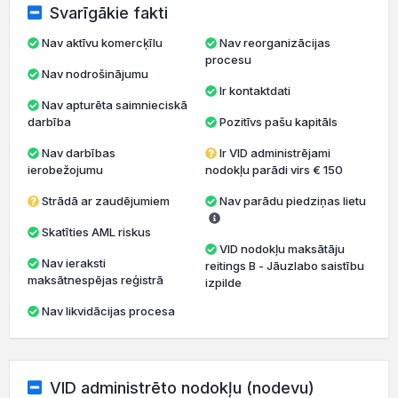
Svarīgākie fakti
Nav aktīvu komercķīlu
Nav reorganizācijas
procesu
Nav nodrošinājumu
Ir kontaktdati
Nav apturēta saimnieciskā
darbība
Pozitīvs pašu kapitāls
Nav darbības
Ir VID administrējami
ierobežojumu
nodokļu parādi virs € 150
Strādā ar zaudējumiem
Nav parādu piedziņas lietu
Skatīties AML riskus
VID nodokļu maksātāju
Nav ieraksti
reitings B - Jāuzlabo saistību
maksātnespējas reģistrā
izpilde
Nav likvidācijas procesa
VID administrēto nodokļu (nodevu)