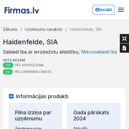
Ienākt
Sākums
Uzņēmumu saraksts
Haidenfelde, SIA
Haidenfelde, SIA
Sabiedrība ar ierobežotu atbildību,
Mikrosabiedrība
VIETA NOZARĒ
101
PĒC APGROZĪJUMA
23
PĒC DARBINIEKU SKAITA
Informācijas produkti
Pilna izziņa par
Gada pārskats
uzņēmumu
2024
Amatpersonas,
Aktuālā