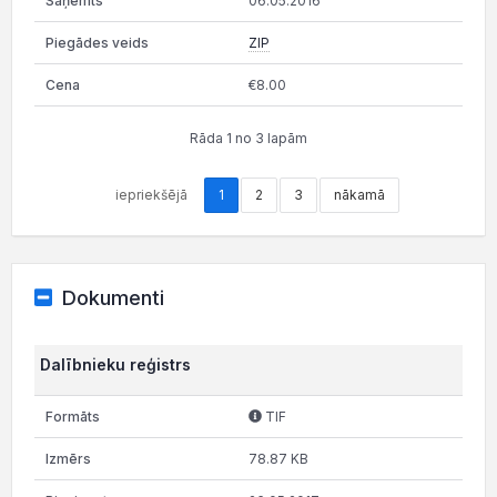
06.05.2016
ZIP
€8.00
Rāda 1 no 3 lapām
iepriekšējā
1
2
3
nākamā
Dokumenti
Dalībnieku reģistrs
TIF
78.87 KB