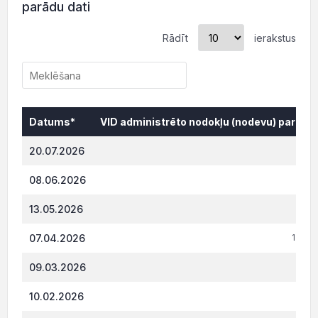
parādu dati
Rādīt
ierakstus
Datums*
VID administrēto nodokļu (nodevu) parāds,
Datums*
VID administrēto nodokļu (nodevu) parāds,
20.07.2026
874.
08.06.2026
801.
13.05.2026
713.
07.04.2026
1 039
09.03.2026
948.
10.02.2026
859