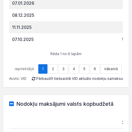
07.01.2026
699.
08.12.2025
614.
11.11.2025
529.
07.10.2025
1 535
Rāda 1 no 6 lapām
iepriekšējā
1
2
3
4
5
6
nākamā
Avots: VID
Pārbaudīt tiešsaistē VID aktuālo nodokļu samaksu
Nodokļu maksājumi valsts kopbudžetā
202