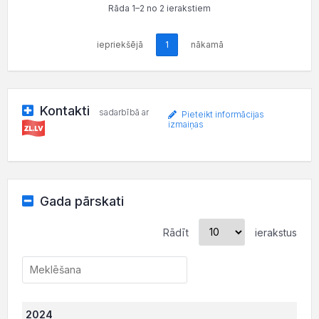
Rāda 1–2 no 2 ierakstiem
iepriekšējā
1
nākamā
Kontakti
sadarbībā ar
Pieteikt informācijas
izmaiņas
Gada pārskati
Rādīt
ierakstus
2024