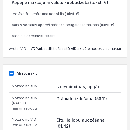
Kopējie maksājumi valsts kopbudžetā (tūkst. €)
0.0
Iedzīvotāju ienākuma nodoklis (tūkst. €)
0.8
Valsts sociālās apdrošināšanas obligātās iemaksas (tūkst. €)
1.4
Vidējais darbinieku skaits
Avots: VID
Pārbaudīt tiešsaistē VID aktuālo nodokļu samaksu
Nozares
Nozare no zl.lv
Izdevniecības, apgādi
Nozare no zl.lv
Grāmatu izdošana (58.11)
(NACE2)
Redakcija NACE 2.1
Nozare no VID
Citu liellopu audzēšana
Redakcija NACE 2.1
(01.42)