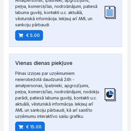
Amatpersonas, īpašnieki, apgrozījums,
peļņa, komercķīlas, nodrošinājumi, patiesā
labuma guvēji, kontakti u.c. aktuālā,
vēsturiskā informācija. Iekļauj arī AML un
sankciju pārbaudi
€ 5.00
Vienas dienas piekļuve
Pilnas izziņas par uzņēmumiem
neierobežotā daudzumā 24h -
amatpersonas, īpašnieki, apgrozījums,
peļņa, komercķīlas, nodrošinājumi, nodokļu
parādi, patiesā labuma guvēji, kontakti u.c.
aktuālā, vēsturiskā informācija. Iekļauj arī
AML un sankciju pārbaudi, kā arī saistīto
uzņēmumu interaktīvo saišu grafiku.
€ 15.00