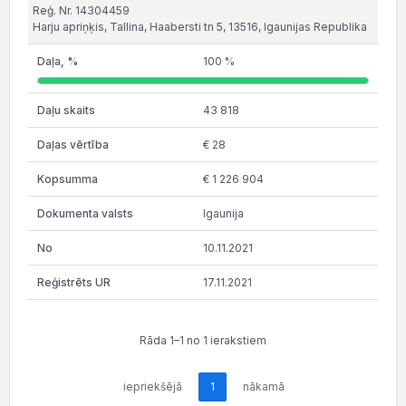
Reģ. Nr. 14304459
Harju apriņķis, Tallina, Haabersti tn 5, 13516, Igaunijas Republika
100 %
43 818
€ 28
€ 1 226 904
Igaunija
10.11.2021
17.11.2021
Rāda 1–1 no 1 ierakstiem
iepriekšējā
1
nākamā