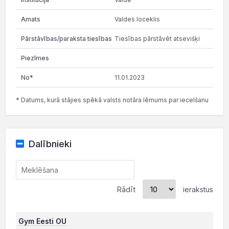
Valdes loceklis
Tiesības pārstāvēt atsevišķi
11.01.2023
* Datums, kurā stājies spēkā valsts notāra lēmums par iecelšanu
Dalībnieki
Rādīt
ierakstus
Gym Eesti OU