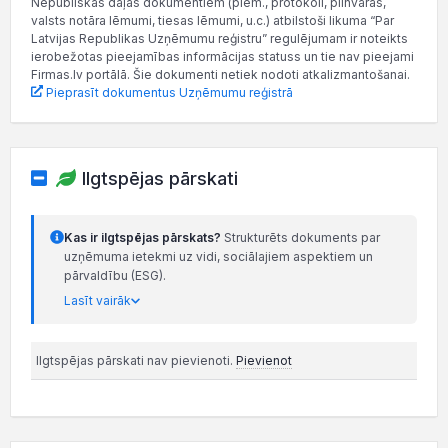
Nepubliskās daļas dokumentiem (piem., protokoli, pilnvaras,
valsts notāra lēmumi, tiesas lēmumi, u.c.) atbilstoši likuma “Par
Latvijas Republikas Uzņēmumu reģistru” regulējumam ir noteikts
ierobežotas pieejamības informācijas statuss un tie nav pieejami
Firmas.lv portālā. Šie dokumenti netiek nodoti atkalizmantošanai.
Pieprasīt dokumentus Uzņēmumu reģistrā
Ilgtspējas pārskati
Kas ir ilgtspējas pārskats?
Strukturēts dokuments par
uzņēmuma ietekmi uz vidi, sociālajiem aspektiem un
pārvaldību (ESG).
Lasīt vairāk
Ilgtspējas pārskati nav pievienoti.
Pievienot