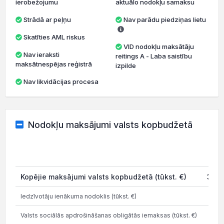
ierobežojumu
aktuālo nodokļu samaksu
Strādā ar peļņu
Nav parādu piedziņas lietu
Skatīties AML riskus
VID nodokļu maksātāju
Nav ieraksti
reitings A - Laba saistību
maksātnespējas reģistrā
izpilde
Nav likvidācijas procesa
Nodokļu maksājumi valsts kopbudžetā
20
Kopējie maksājumi valsts kopbudžetā (tūkst. €)
301.
Iedzīvotāju ienākuma nodoklis (tūkst. €)
24.
Valsts sociālās apdrošināšanas obligātās iemaksas (tūkst. €)
44.