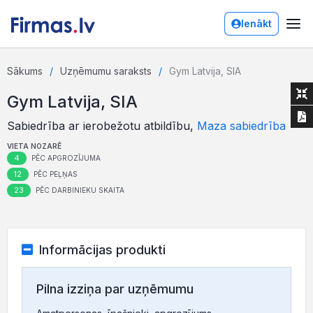
Ienākt
Sākums
Uzņēmumu saraksts
Gym Latvija, SIA
Gym Latvija, SIA
Sabiedrība ar ierobežotu atbildību,
Maza sabiedrība
VIETA NOZARĒ
4
PĒC APGROZĪJUMA
12
PĒC PEĻŅAS
23
PĒC DARBINIEKU SKAITA
Informācijas produkti
Pilna izziņa par uzņēmumu