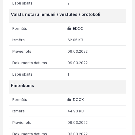
2
Valsts notāru lēmumi / vēstules / protokoli
EDOC
62.05 KB
09.03.2022
09.03.2022
1
Pieteikums
DOCX
44.93 KB
09.03.2022
03.03.2022