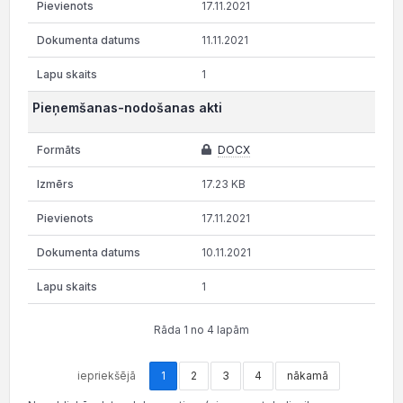
17.11.2021
11.11.2021
1
Pieņemšanas-nodošanas akti
DOCX
17.23 KB
17.11.2021
10.11.2021
1
Rāda 1 no 4 lapām
iepriekšējā
1
2
3
4
nākamā