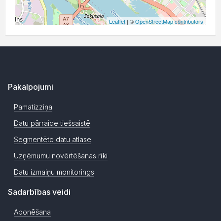
Leaflet
| ©
OpenStreetMap contributors
Pakalpojumi
Pamatizziņa
Datu pārraide tiešsaistē
Segmentēto datu atlase
Uzņēmumu novērtēšanas rīki
Datu izmaiņu monitorings
Sadarbības veidi
Abonēšana