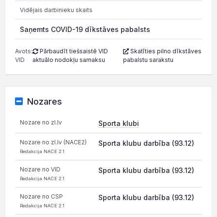
Vidējais darbinieku skaits
Saņemts COVID-19 dīkstāves pabalsts
30
Avots:
Pārbaudīt tiešsaistē VID
Skatīties pilno dīkstāves
VID
aktuālo nodokļu samaksu
pabalstu sarakstu
Nozares
Nozare no zl.lv
Sporta klubi
Nozare no zl.lv (NACE2)
Sporta klubu darbība (93.12)
Redakcija NACE 2.1
Nozare no VID
Sporta klubu darbība (93.12)
Redakcija NACE 2.1
Nozare no CSP
Sporta klubu darbība (93.12)
Redakcija NACE 2.1