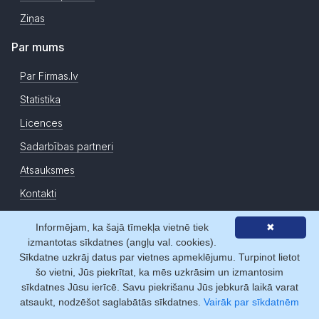
Ziņas
Par mums
Par Firmas.lv
Statistika
Licences
Sadarbības partneri
Atsauksmes
Kontakti
Informējam, ka šajā tīmekļa vietnē tiek
✖
Copyright © Firmas.lv 2007-2026. Firmas.lv ir Latvijas Republikas
izmantotas sīkdatnes (angļu val. cookies).
Uzņēmumu Reģistra datu atkalizmantotājs. Informācijas avoti:
Sīkdatne uzkrāj datus par vietnes apmeklējumu. Turpinot lietot
Uzņēmumu reģistra datu bāzes, Komercreģistrs, Maksātnespējas
šo vietni, Jūs piekrītat, ka mēs uzkrāsim un izmantosim
reģistrs, Komercķīlu reģistrs, ZL uzņēmumu faktisko datu reģistrs, u.c..
Informācijai ir izziņas raksturs, un tai nav juridiska spēka. Sistēmas
sīkdatnes Jūsu ierīcē. Savu piekrišanu Jūs jebkurā laikā varat
lietotājs apņemas ievērot Fizisko personu datu aizsardzības likumu un
atsaukt, nodzēšot saglabātās sīkdatnes.
Vairāk par sīkdatnēm
Autortiesību likumu. Firmas.lv nenes atbildību par darbībām vai