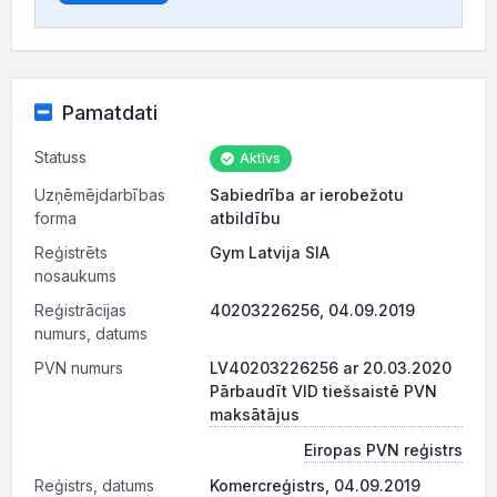
Pamatdati
Statuss
Aktīvs
Uzņēmējdarbības
Sabiedrība ar ierobežotu
forma
atbildību
Reģistrēts
Gym Latvija SIA
nosaukums
Reģistrācijas
40203226256, 04.09.2019
numurs, datums
PVN numurs
LV40203226256 ar 20.03.2020
Pārbaudīt VID tiešsaistē PVN
maksātājus
Eiropas PVN reģistrs
Reģistrs, datums
Komercreģistrs, 04.09.2019