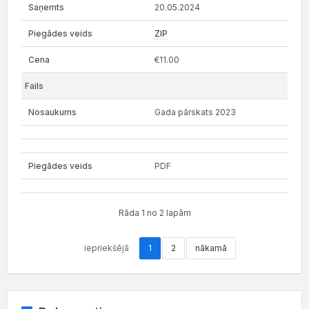
20.05.2024
ZIP
€11.00
Gada pārskats 2023
PDF
Rāda 1 no 2 lapām
iepriekšējā
1
2
nākamā