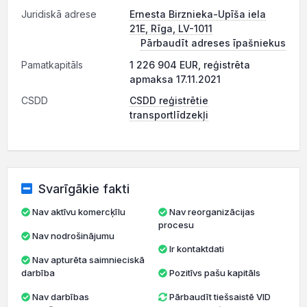
Juridiskā adrese
Ernesta Birznieka-Upīša iela
21E, Rīga, LV-1011
Pārbaudīt adreses īpašniekus
Pamatkapitāls
1 226 904 EUR, reģistrēta
apmaksa 17.11.2021
CSDD
CSDD reģistrētie
transportlīdzekļi
Svarīgākie fakti
Nav aktīvu komercķīlu
Nav reorganizācijas
procesu
Nav nodrošinājumu
Ir kontaktdati
Nav apturēta saimnieciskā
darbība
Pozitīvs pašu kapitāls
Nav darbības
Pārbaudīt tiešsaistē VID