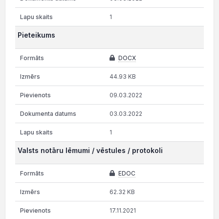
1
Pieteikums
DOCX
44.93 KB
09.03.2022
03.03.2022
1
Valsts notāru lēmumi / vēstules / protokoli
EDOC
62.32 KB
17.11.2021