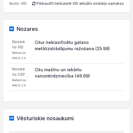
Avots: VID
Pārbaudīt tiešsaistē VID aktuālo nodokļu samaksu
Nozares
Nozare
Citur neklasificētu gatavo
no VID
metālizstrādājumu ražošana (25.99)
Redakcija
NACE 2.0
Nozare
Citu mašīnu un iekārtu
no CSP
vairumtirdzniecība (46.69)
Redakcija
NACE 2.0
Vēsturiskie nosaukumi