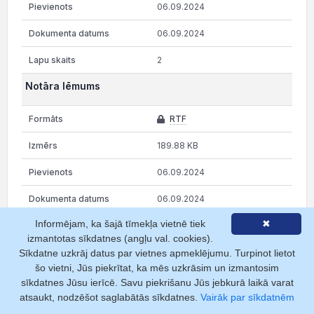
06.09.2024
06.09.2024
2
Notāra lēmums
RTF
189.88 KB
06.09.2024
06.09.2024
Informējam, ka šajā tīmekļa vietnē tiek
✖
2
izmantotas sīkdatnes (angļu val. cookies).
Sīkdatne uzkrāj datus par vietnes apmeklējumu. Turpinot lietot
Rāda 1 no 10 lapām
šo vietni, Jūs piekrītat, ka mēs uzkrāsim un izmantosim
sīkdatnes Jūsu ierīcē. Savu piekrišanu Jūs jebkurā laikā varat
iepriekšējā
1
2
3
4
5
…
10
atsaukt, nodzēšot saglabātās sīkdatnes.
Vairāk par sīkdatnēm