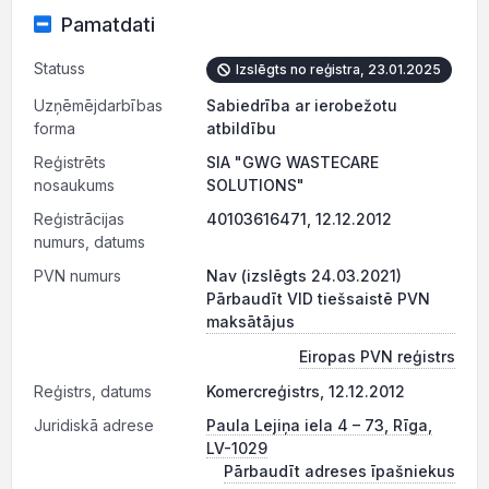
Pamatdati
Statuss
Izslēgts no reģistra, 23.01.2025
Uzņēmējdarbības
Sabiedrība ar ierobežotu
forma
atbildību
Reģistrēts
SIA "GWG WASTECARE
nosaukums
SOLUTIONS"
Reģistrācijas
40103616471, 12.12.2012
numurs, datums
PVN numurs
Nav (izslēgts 24.03.2021)
Pārbaudīt VID tiešsaistē PVN
maksātājus
Eiropas PVN reģistrs
Reģistrs, datums
Komercreģistrs, 12.12.2012
Juridiskā adrese
Paula Lejiņa iela 4 – 73, Rīga,
LV-1029
Pārbaudīt adreses īpašniekus