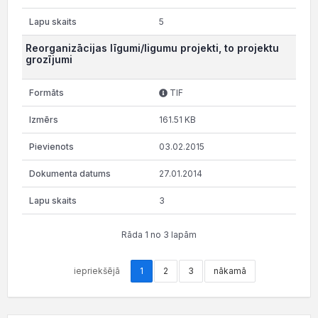
5
Reorganizācijas līgumi/ligumu projekti, to projektu
grozījumi
TIF
161.51 KB
03.02.2015
27.01.2014
3
Rāda 1 no 3 lapām
iepriekšējā
1
2
3
nākamā