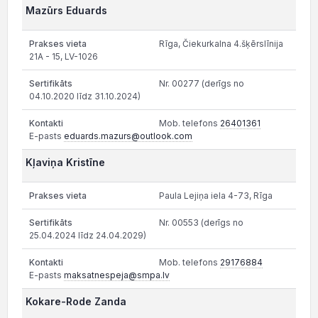
Mazūrs Eduards
Rīga, Čiekurkalna 4.šķērslīnija
21A - 15, LV-1026
Nr. 00277 (derīgs no
04.10.2020 līdz 31.10.2024)
Mob. telefons
26401361
E-pasts
eduards.mazurs@outlook.com
Kļaviņa Kristīne
Paula Lejiņa iela 4-73, Rīga
Nr. 00553 (derīgs no
25.04.2024 līdz 24.04.2029)
Mob. telefons
29176884
E-pasts
maksatnespeja@smpa.lv
Kokare-Rode Zanda