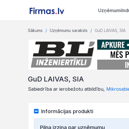
Uzņēmumi
Ind
Sākums
Uzņēmumu saraksts
GuD LAIVAS, SIA
GuD LAIVAS, SIA
Sabiedrība ar ierobežotu atbildību,
Mikrosabi
Informācijas produkti
Pilna izziņa par uzņēmumu