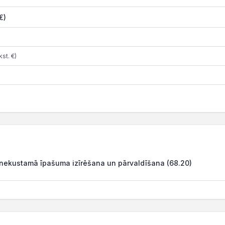
€)
st. €)
nekustamā īpašuma izīrēšana un pārvaldīšana (68.20)