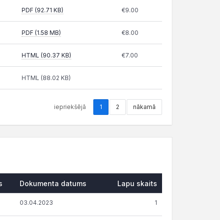
PDF (92.71 KB)
€9.00
PDF (1.58 MB)
€8.00
HTML (90.37 KB)
€7.00
HTML (88.02 KB)
iepriekšējā
1
2
nākamā
s
Dokumenta datums
Lapu skaits
03.04.2023
1