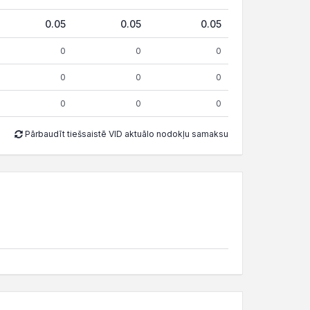
0.05
0.05
0.05
0
0
0
0
0
0
0
0
0
Pārbaudīt tiešsaistē VID aktuālo nodokļu samaksu