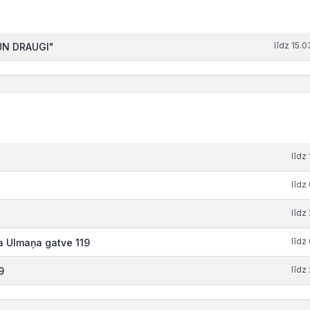
līdz 15.
 UN DRAUGI"
līdz
līdz
līdz
līdz
a Ulmaņa gatve 119
līdz
9