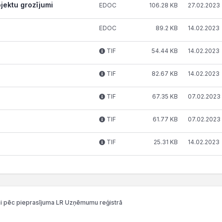
ojektu grozījumi
EDOC
106.28 KB
27.02.2023
EDOC
89.2 KB
14.02.2023
TIF
54.44 KB
14.02.2023
TIF
82.67 KB
14.02.2023
TIF
67.35 KB
07.02.2023
TIF
61.77 KB
07.02.2023
TIF
25.31 KB
14.02.2023
i pēc pieprasījuma LR Uzņēmumu reģistrā