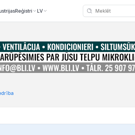
ustrijas
Reģistri
LV
edrība