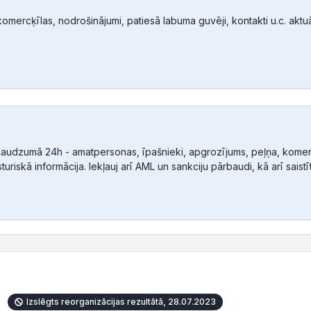
mercķīlas, nodrošinājumi, patiesā labuma guvēji, kontakti u.c. aktuālā
audzumā 24h - amatpersonas, īpašnieki, apgrozījums, peļņa, komerc
sturiskā informācija. Iekļauj arī AML un sankciju pārbaudi, kā arī sais
Izslēgts reorganizācijas rezultātā, 28.07.2023