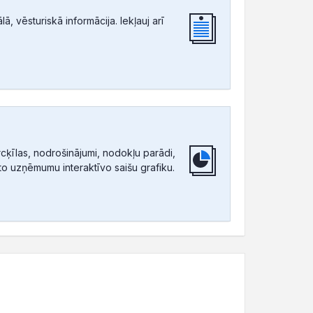
, vēsturiskā informācija. Iekļauj arī
ķīlas, nodrošinājumi, nodokļu parādi,
tīto uzņēmumu interaktīvo saišu grafiku.