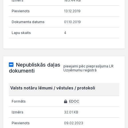
183.44 KB
13.12.2019
01.10.2019
4
Nepubliskās daļas
pieejami pēc pieprasījuma LR
dokumenti
Uzņēmumu reģistrā
Valsts notāru lēmumi / vēstules / protokoli
EDOC
32.01 KB
09.02.2023