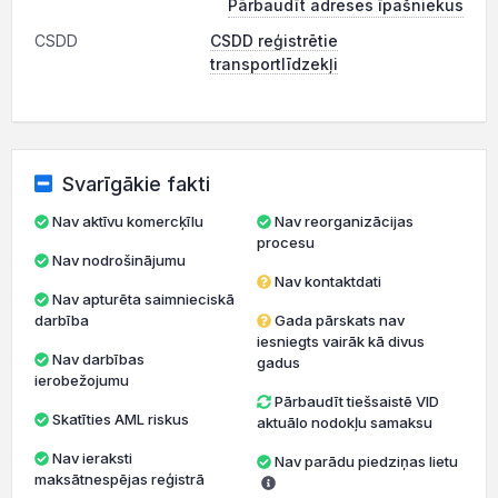
Pārbaudīt adreses īpašniekus
CSDD
CSDD reģistrētie
transportlīdzekļi
Svarīgākie fakti
Nav aktīvu komercķīlu
Nav reorganizācijas
procesu
Nav nodrošinājumu
Nav kontaktdati
Nav apturēta saimnieciskā
darbība
Gada pārskats nav
iesniegts vairāk kā divus
Nav darbības
gadus
ierobežojumu
Pārbaudīt tiešsaistē VID
Skatīties AML riskus
aktuālo nodokļu samaksu
Nav ieraksti
Nav parādu piedziņas lietu
maksātnespējas reģistrā