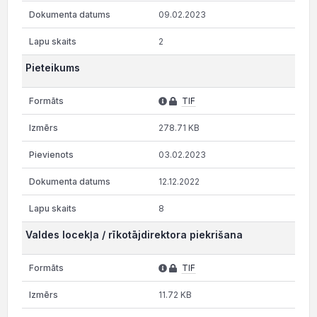
09.02.2023
2
Pieteikums
TIF
278.71 KB
03.02.2023
12.12.2022
8
Valdes locekļa / rīkotājdirektora piekrišana
TIF
11.72 KB