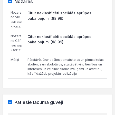
Nozares
Nozare
Citur neklasificēti sociālās aprūpes
no VID
pakalpojumi (88.99)
Redakcija
NACE 2.1
Nozare
Citur neklasificēti sociālās aprūpes
no CSP
pakalpojumi (88.99)
Redakcija
NACE 2.1
Mērķi
Pārstāvēt Grundzāles pamatskolas un pirmsskolas
skolēnus un skolotājus, aizstāvēt viņu tiesības un
intereses un veicināt skolas izaugsmi un attīstību,
kā arī dažādu projektu realizāciju.
Patiesie labuma guvēji