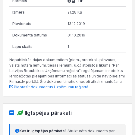
TIF
21.28 KB
13.12.2019
01.10.2019
1
Nepubliskās daļas dokumentiem (piem., protokoli, pilnvaras,
valsts notāra lēmumi, tiesas lēmumi, u.c.) atbilstoši likuma “Par
Latvijas Republikas Uzņēmumu reģistru” regulējumam ir noteikts
ierobežotas pieejamības informācijas statuss un tie nav pieejami
Firmas.lv portālā. Šie dokumenti netiek nodoti atkalizmantošanai.
Pieprasīt dokumentus Uzņēmumu reģistrā
Ilgtspējas pārskati
Kas ir ilgtspējas pārskats?
Strukturēts dokuments par