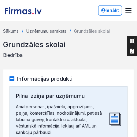
Ienākt
Sākums
Uzņēmumu saraksts
Grundzāles skolai
Grundzāles skolai
Biedrība
Informācijas produkti
Pilna izziņa par uzņēmumu
Amatpersonas, īpašnieki, apgrozījums,
peļņa, komercķīlas, nodrošinājumi, patiesā
labuma guvēji, kontakti u.c. aktuālā,
vēsturiskā informācija. Iekļauj arī AML un
sankciju pārbaudi