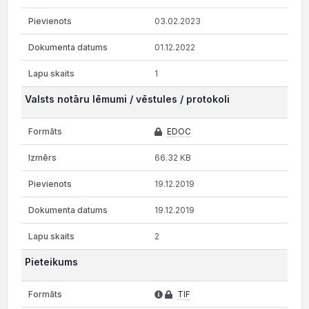
03.02.2023
01.12.2022
1
Valsts notāru lēmumi / vēstules / protokoli
EDOC
66.32 KB
19.12.2019
19.12.2019
2
Pieteikums
TIF