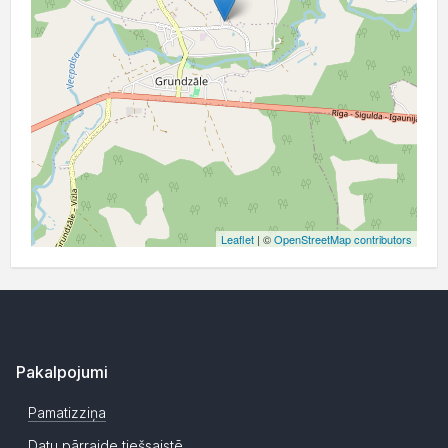
Leaflet
| ©
OpenStreetMap contributors
Pakalpojumi
Pamatizziņa
Datu pārraide tiešsaistē