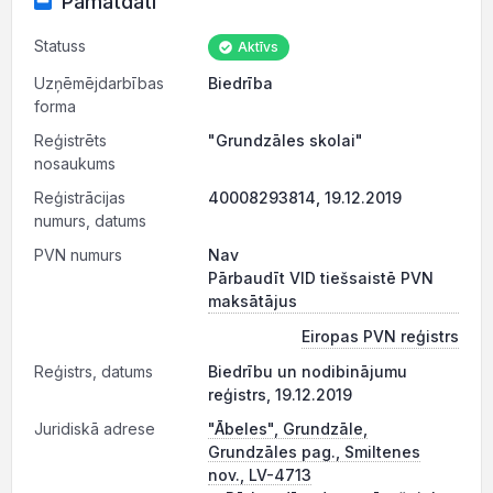
Pamatdati
Statuss
Aktīvs
Uzņēmējdarbības
Biedrība
forma
Reģistrēts
"Grundzāles skolai"
nosaukums
Reģistrācijas
40008293814, 19.12.2019
numurs, datums
PVN numurs
Nav
Pārbaudīt VID tiešsaistē PVN
maksātājus
Eiropas PVN reģistrs
Reģistrs, datums
Biedrību un nodibinājumu
reģistrs, 19.12.2019
Juridiskā adrese
"Ābeles", Grundzāle,
Grundzāles pag., Smiltenes
nov., LV-4713