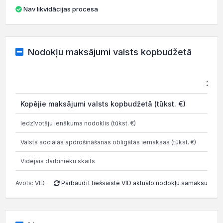
Nav likvidācijas procesa
Nodokļu maksājumi valsts kopbudžetā
2021
Kopējie maksājumi valsts kopbudžetā (tūkst. €)
0
Iedzīvotāju ienākuma nodoklis (tūkst. €)
0
Valsts sociālās apdrošināšanas obligātās iemaksas (tūkst. €)
0
Vidējais darbinieku skaits
0
Avots: VID
Pārbaudīt tiešsaistē VID aktuālo nodokļu samaksu