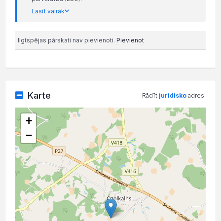
Lasīt vairāk
Ilgtspējas pārskati nav pievienoti.
Pievienot
Karte
Rādīt
juridisko
adresi
+
−