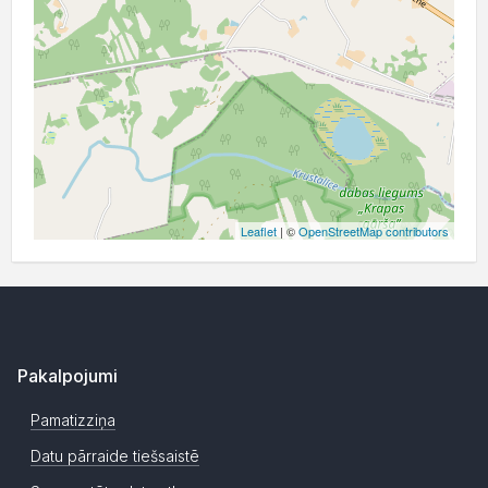
Leaflet
| ©
OpenStreetMap contributors
Pakalpojumi
Pamatizziņa
Datu pārraide tiešsaistē