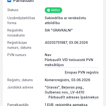
Pamatdati
Statuss
Aktīvs
Uzņēmējdarbības
Sabiedrība ar ierobežotu
forma
atbildību
Reģistrēts
SIA "GRAVKALNI"
nosaukums
Reģistrācijas
40203751987, 03.06.2026
numurs, datums
PVN numurs
Nav
Pārbaudīt VID tiešsaistē PVN
maksātājus
Eiropas PVN reģistrs
Reģistrs, datums
Komercreģistrs, 03.06.2026
Juridiskā adrese
"Gravas", Beļavas pag.,
Gulbenes nov., LV-4410
Pārbaudīt adreses īpašniekus
Pamatkapitāls
1 EUR, reģistrēta apmaksa