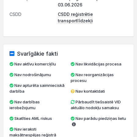
03.06.2026
CSDD
CSDD reģistrētie
transportlīdzekļi
Svarīgākie fakti
Nav aktīvu komercķīlu
Nav likvidācijas procesa
Nav nodrošinājumu
Nav reorganizācijas
procesu
Nav apturēta saimnieciskā
darbība
Nav kontaktdati
Nav darbības
Pārbaudīt tiešsaistē VID
ierobežojumu
aktuālo nodokļu samaksu
Skatīties AML riskus
Nav parādu piedziņas lietu
Nav ieraksti
maksātnespējas reģistrā