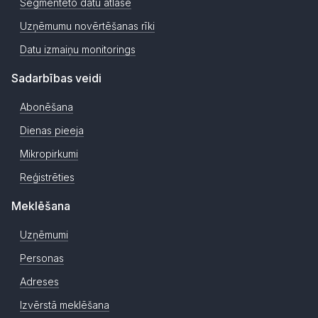
Segmentēto datu atlase
Uzņēmumu novērtēšanas rīki
Datu izmaiņu monitorings
Sadarbības veidi
Abonēšana
Dienas pieeja
Mikropirkumi
Reģistrēties
Meklēšana
Uzņēmumi
Personas
Adreses
Izvērstā meklēšana