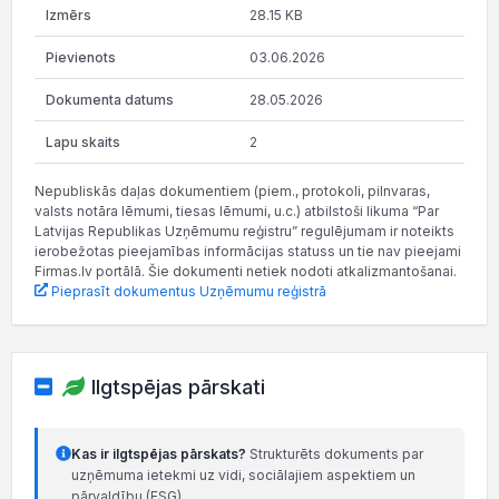
28.15 KB
03.06.2026
28.05.2026
2
Nepubliskās daļas dokumentiem (piem., protokoli, pilnvaras,
valsts notāra lēmumi, tiesas lēmumi, u.c.) atbilstoši likuma “Par
Latvijas Republikas Uzņēmumu reģistru” regulējumam ir noteikts
ierobežotas pieejamības informācijas statuss un tie nav pieejami
Firmas.lv portālā. Šie dokumenti netiek nodoti atkalizmantošanai.
Pieprasīt dokumentus Uzņēmumu reģistrā
Ilgtspējas pārskati
Kas ir ilgtspējas pārskats?
Strukturēts dokuments par
uzņēmuma ietekmi uz vidi, sociālajiem aspektiem un
pārvaldību (ESG).