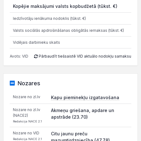
Kopējie maksājumi valsts kopbudžetā (tūkst. €)
9.7
Iedzīvotāju ienākuma nodoklis (tūkst. €)
2.3
Valsts sociālās apdrošināšanas obligātās iemaksas (tūkst. €)
7.3
Vidējais darbinieku skaits
Avots: VID
Pārbaudīt tiešsaistē VID aktuālo nodokļu samaksu
Nozares
Nozare no zl.lv
Kapu pieminekļu izgatavošana
Nozare no zl.lv
Akmeņu griešana, apdare un
(NACE2)
apstrāde (23.70)
Redakcija NACE 2.1
Nozare no VID
Citu jaunu preču
Redakcija NACE 2.1
mazumtirdzniecība (47.78)