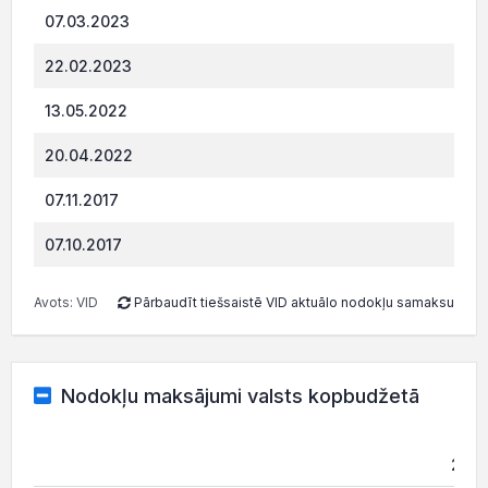
397.
07.03.2023
239.
22.02.2023
158.
13.05.2022
156.
20.04.2022
781.
07.11.2017
490.
07.10.2017
Avots: VID
Pārbaudīt tiešsaistē VID aktuālo nodokļu samaksu
Nodokļu maksājumi valsts kopbudžetā
202