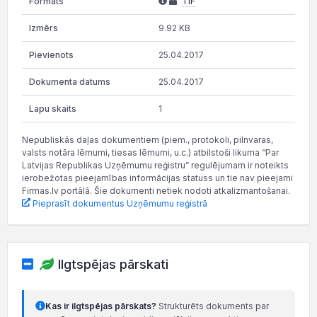
TIF
9.92 KB
25.04.2017
25.04.2017
1
Nepubliskās daļas dokumentiem (piem., protokoli, pilnvaras,
valsts notāra lēmumi, tiesas lēmumi, u.c.) atbilstoši likuma “Par
Latvijas Republikas Uzņēmumu reģistru” regulējumam ir noteikts
ierobežotas pieejamības informācijas statuss un tie nav pieejami
Firmas.lv portālā. Šie dokumenti netiek nodoti atkalizmantošanai.
Pieprasīt dokumentus Uzņēmumu reģistrā
Ilgtspējas pārskati
Kas ir ilgtspējas pārskats?
Strukturēts dokuments par