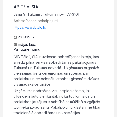
AB Tāle, SIA
Jāņa 9, Tukums, Tukuma nov., LV-3101
Apbedīšanas pakalpojumi
https://www.abtale.lv/
29199932
mājas lapa
Par uzņēmumu
"AB Tāle", SIA ir uzticams apbedīšanas birojs, kas
sniedz pilna servisa apbedīšanas pakalpojumus
Tukumā un Tukuma novadā. Uzņēmums organizē
cienījamas bēru ceremonijas un rūpējas par
praktisku un emocionālu atbalstu ģimenēm dzīves
vissmagākajos brīžos.
Uzņēmums nodrošina visu nepieciešamo, lai
cilvēkiem būtu vienkāršāk nokārtot formālos un
praktiskos jautājumus saistībā ar mūžībā aizgājuša
tuvinieka izvadīšanu. Pakalpojumu klāstā ir ne tikai
tradicionālā apbedīšana un kremācijas