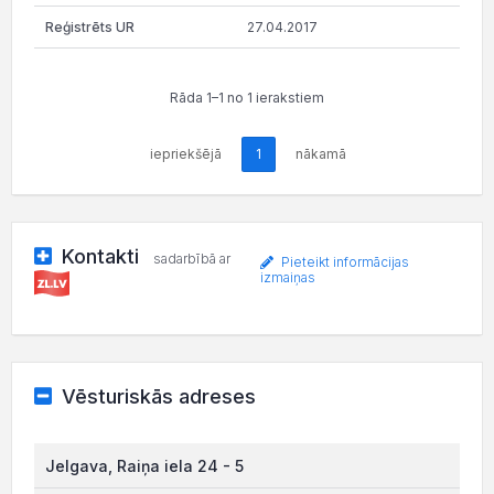
27.04.2017
Rāda 1–1 no 1 ierakstiem
iepriekšējā
1
nākamā
Kontakti
sadarbībā ar
Pieteikt informācijas
izmaiņas
Vēsturiskās adreses
Jelgava, Raiņa iela 24 - 5