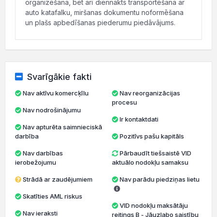
organizēšana, bet arī diennakts transportēšana ar
auto katafalku, miršanas dokumentu noformēšana
un plašs apbedīšanas piederumu piedāvājums.
Svarīgākie fakti
Nav aktīvu komercķīlu
Nav reorganizācijas
procesu
Nav nodrošinājumu
Ir kontaktdati
Nav apturēta saimnieciskā
darbība
Pozitīvs pašu kapitāls
Nav darbības
Pārbaudīt tiešsaistē VID
ierobežojumu
aktuālo nodokļu samaksu
Strādā ar zaudējumiem
Nav parādu piedziņas lietu
Skatīties AML riskus
VID nodokļu maksātāju
Nav ieraksti
reitings B - Jāuzlabo saistību