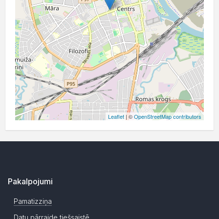
Leaflet
| ©
OpenStreetMap contributors
Pakalpojumi
Pamatizziņa
Datu pārraide tiešsaistē