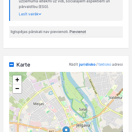
uzņēmuma ietekmi uz vidi, sociālajiem aspektiem un
pārvaldību (ESG).
Lasīt vairāk
Ilgtspējas pārskati nav pievienoti.
Pievienot
Karte
Rādīt
juridisko
/
faktisko
adresi
+
−