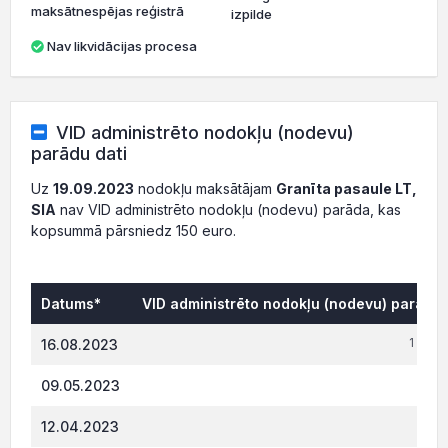
maksātnespējas reģistrā
izpilde
Nav likvidācijas procesa
VID administrēto nodokļu (nodevu)
parādu dati
Uz
19.09.2023
nodokļu maksātājam
Granīta pasaule LT,
SIA
nav VID administrēto nodokļu (nodevu) parāda, kas
kopsummā pārsniedz 150 euro.
Datums*
VID administrēto nodokļu (nodevu) parāds,
1 045.
16.08.2023
335.
09.05.2023
332.
12.04.2023