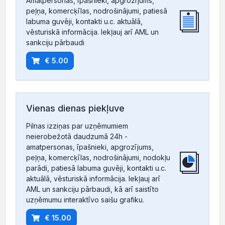
Amatpersonas, īpašnieki, apgrozījums,
peļņa, komercķīlas, nodrošinājumi, patiesā
labuma guvēji, kontakti u.c. aktuālā,
vēsturiskā informācija. Iekļauj arī AML un
sankciju pārbaudi
€ 5.00
Vienas dienas piekļuve
Pilnas izziņas par uzņēmumiem
neierobežotā daudzumā 24h -
amatpersonas, īpašnieki, apgrozījums,
peļņa, komercķīlas, nodrošinājumi, nodokļu
parādi, patiesā labuma guvēji, kontakti u.c.
aktuālā, vēsturiskā informācija. Iekļauj arī
AML un sankciju pārbaudi, kā arī saistīto
uzņēmumu interaktīvo saišu grafiku.
€ 15.00