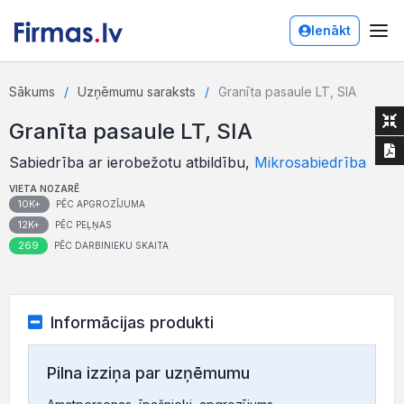
Ienākt
Sākums
Uzņēmumu saraksts
Granīta pasaule LT, SIA
Granīta pasaule LT, SIA
Sabiedrība ar ierobežotu atbildību,
Mikrosabiedrība
VIETA NOZARĒ
10K+
PĒC APGROZĪJUMA
12K+
PĒC PEĻŅAS
269
PĒC DARBINIEKU SKAITA
Informācijas produkti
Pilna izziņa par uzņēmumu