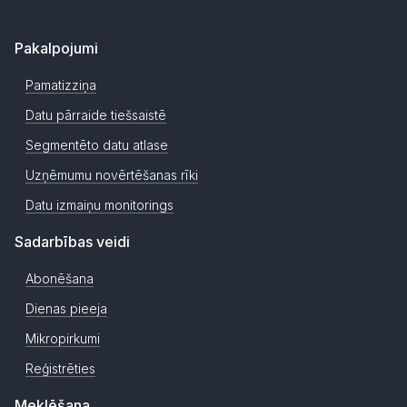
Pakalpojumi
Pamatizziņa
Datu pārraide tiešsaistē
Segmentēto datu atlase
Uzņēmumu novērtēšanas rīki
Datu izmaiņu monitorings
Sadarbības veidi
Abonēšana
Dienas pieeja
Mikropirkumi
Reģistrēties
Meklēšana