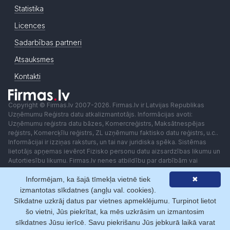
Statistika
Licences
Sadarbības partneri
Atsauksmes
Kontakti
Copyright © Firmas.lv 2007-2026. Firmas.lv ir Latvijas Republikas
Uzņēmumu Reģistra datu atkalizmantotājs. Informācijas avoti:
Uzņēmumu reģistra datu bāzes, Komercreģistrs, Maksātnespējas
reģistrs, Komercķīlu reģistrs, ZL uzņēmumu faktisko datu reģistrs, u.c..
Informācijai ir izziņas raksturs, un tai nav juridiska spēka. Sistēmas
lietotājs apņemas ievērot Fizisko personu datu aizsardzības likumu un
Autortiesību likumu. Firmas.lv nenes atbildību par darbībām vai
lēmumiem, kas balstīti uz saņemto pakalpojumu. Lietotājam aizliegts
Informējam, ka šajā tīmekļa vietnē tiek
✖
izmantot jebkādas automatizētas sistēmas vai iekārtas (robotus)
piekļuvei sistēmai bez rakstiskas saskaņošanas ar Firmas.lv. Galvenā
izmantotas sīkdatnes (angļu val. cookies).
redaktore: Ingūna Pempere.
Sīkdatne uzkrāj datus par vietnes apmeklējumu. Turpinot lietot
Lietošanas noteikumi
Privātuma politika
Norēķini ar
šo vietni, Jūs piekrītat, ka mēs uzkrāsim un izmantosim
sīkdatnes Jūsu ierīcē. Savu piekrišanu Jūs jebkurā laikā varat