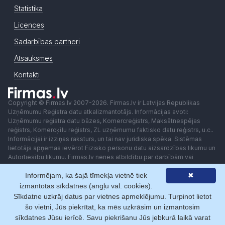
Statistika
Licences
Sadarbības partneri
Atsauksmes
Kontakti
Copyright © Firmas.lv 2007-2026. Firmas.lv ir Latvijas Republikas
Uzņēmumu Reģistra datu atkalizmantotājs. Informācijas avoti:
Uzņēmumu reģistra datu bāzes, Komercreģistrs, Maksātnespējas
reģistrs, Komercķīlu reģistrs, ZL uzņēmumu faktisko datu reģistrs, u.c..
Informācijai ir izziņas raksturs, un tai nav juridiska spēka. Sistēmas
lietotājs apņemas ievērot Fizisko personu datu aizsardzības likumu un
Autortiesību likumu. Firmas.lv nenes atbildību par darbībām vai
lēmumiem, kas balstīti uz saņemto pakalpojumu. Lietotājam aizliegts
Informējam, ka šajā tīmekļa vietnē tiek
✖
izmantot jebkādas automatizētas sistēmas vai iekārtas (robotus)
piekļuvei sistēmai bez rakstiskas saskaņošanas ar Firmas.lv. Galvenā
izmantotas sīkdatnes (angļu val. cookies).
redaktore: Ingūna Pempere.
Sīkdatne uzkrāj datus par vietnes apmeklējumu. Turpinot lietot
Lietošanas noteikumi
Privātuma politika
Norēķini ar
šo vietni, Jūs piekrītat, ka mēs uzkrāsim un izmantosim
sīkdatnes Jūsu ierīcē. Savu piekrišanu Jūs jebkurā laikā varat