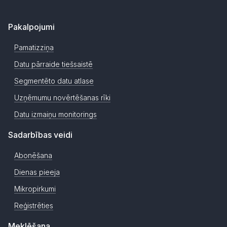
Pakalpojumi
Pamatizziņa
Datu pārraide tiešsaistē
Segmentēto datu atlase
Uzņēmumu novērtēšanas rīki
Datu izmaiņu monitorings
Sadarbības veidi
Abonēšana
Dienas pieeja
Mikropirkumi
Reģistrēties
Meklēšana