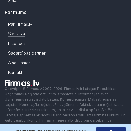
Ziņas
Par mums
Par Firmas.lv
Statistika
Licences
Sadarbības partneri
Atsauksmes
Kontakti
Copyright © Firmas.lv 2007-2026. Firmas.lv ir Latvijas Republikas
Uzņēmumu Reģistra datu atkalizmantotājs. Informācijas avoti:
Uzņēmumu reģistra datu bāzes, Komercreģistrs, Maksātnespējas
reģistrs, Komercķīlu reģistrs, ZL uzņēmumu faktisko datu reģistrs, u.c..
Informācijai ir izziņas raksturs, un tai nav juridiska spēka. Sistēmas
lietotājs apņemas ievērot Fizisko personu datu aizsardzības likumu un
Autortiesību likumu. Firmas.lv nenes atbildību par darbībām vai
lēmumiem, kas balstīti uz saņemto pakalpojumu. Lietotājam aizliegts
izmantot jebkādas automatizētas sistēmas vai iekārtas (robotus)