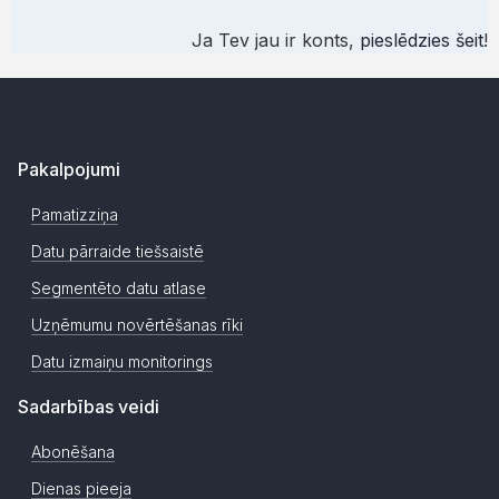
Ja Tev jau ir konts,
pieslēdzies šeit
!
Pakalpojumi
Pamatizziņa
Datu pārraide tiešsaistē
Segmentēto datu atlase
Uzņēmumu novērtēšanas rīki
Datu izmaiņu monitorings
Sadarbības veidi
Abonēšana
Dienas pieeja