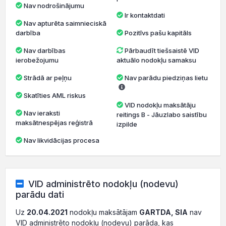
Nav nodrošinājumu
Ir kontaktdati
Nav apturēta saimnieciskā
darbība
Pozitīvs pašu kapitāls
Nav darbības
Pārbaudīt tiešsaistē VID
ierobežojumu
aktuālo nodokļu samaksu
Strādā ar peļņu
Nav parādu piedziņas lietu
Skatīties AML riskus
VID nodokļu maksātāju
Nav ieraksti
reitings B - Jāuzlabo saistību
maksātnespējas reģistrā
izpilde
Nav likvidācijas procesa
VID administrēto nodokļu (nodevu)
parādu dati
Uz
20.04.2021
nodokļu maksātājam
GARTDA, SIA
nav
VID administrēto nodokļu (nodevu) parāda, kas