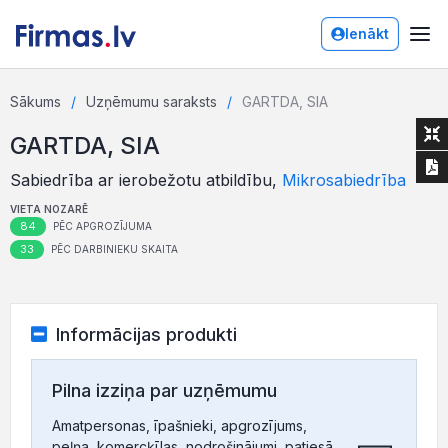
Ienākt
Sākums
Uzņēmumu saraksts
GARTDA, SIA
GARTDA, SIA
Sabiedrība ar ierobežotu atbildību,
Mikrosabiedrība
VIETA NOZARĒ
84
PĒC APGROZĪJUMA
33
PĒC DARBINIEKU SKAITA
Informācijas produkti
Pilna izziņa par uzņēmumu
Amatpersonas, īpašnieki, apgrozījums,
peļņa, komercķīlas, nodrošinājumi, patiesā