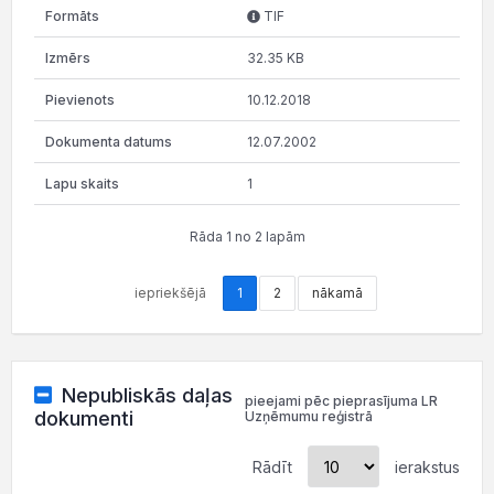
TIF
32.35 KB
10.12.2018
12.07.2002
1
Rāda 1 no 2 lapām
iepriekšējā
1
2
nākamā
Nepubliskās daļas
pieejami pēc pieprasījuma LR
dokumenti
Uzņēmumu reģistrā
Rādīt
ierakstus