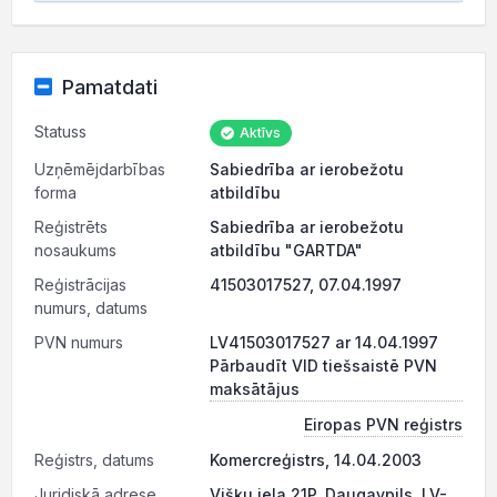
Pamatdati
Statuss
Aktīvs
Uzņēmējdarbības
Sabiedrība ar ierobežotu
forma
atbildību
Reģistrēts
Sabiedrība ar ierobežotu
nosaukums
atbildību "GARTDA"
Reģistrācijas
41503017527, 07.04.1997
numurs, datums
PVN numurs
LV41503017527 ar 14.04.1997
Pārbaudīt VID tiešsaistē PVN
maksātājus
Eiropas PVN reģistrs
Reģistrs, datums
Komercreģistrs, 14.04.2003
Juridiskā adrese
Višķu iela 21P, Daugavpils, LV-