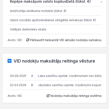
Kopējie maksājumi valsts kopbudžetā (tūkst. €)
46.9
Iedzīvotāju ienākuma nodoklis (tūkst. €)
3.
Valsts sociālās apdrošināšanas obligātās iemaksas (tūkst. €)
20.
Vidējais darbinieku skaits
Avots: VID
Pārbaudīt tiešsaistē VID aktuālo nodokļu samaksu
VID nodokļu maksātāju reitinga vēsture
04.09.2025
A
Laba saistību izpilde. Uzņēmumam nav būtisku n
02.03.2026
B
Jāuzlabo saistību izpilde. Uzņēmums kopumā pilda s
Avots: VID
Nodokļu maksātāju reitinga sistēma