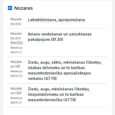
Nozares
Nozare
Labiekārtošana, apzaļumošana
no zl.lv
Nozare
Ainavu veidošanas un uzturēšanas
no zl.lv
pakalpojumi (81.30)
(NACE2)
Redakcija
NACE 2.1
Nozare
Ziedu, augu, sēklu, mēslošanas līdzekļu,
no VID
istabas dzīvnieku un to barības
Redakcija
mazumtirdzniecība specializētajos
NACE 2.0
veikalos (47.76)
Nozare
Ziedu, augu, mēslošanas līdzekļu,
no CSP
lolojumdzīvnieku un to barības
Redakcija
mazumtirdzniecība (47.76)
NACE 2.1