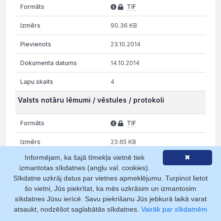
TIF
90.36 KB
23.10.2014
14.10.2014
4
Valsts notāru lēmumi / vēstules / protokoli
TIF
23.65 KB
Informējam, ka šajā tīmekļa vietnē tiek
✖
05.09.2014
izmantotas sīkdatnes (angļu val. cookies).
Sīkdatne uzkrāj datus par vietnes apmeklējumu. Turpinot lietot
02.09.2014
šo vietni, Jūs piekrītat, ka mēs uzkrāsim un izmantosim
2
sīkdatnes Jūsu ierīcē. Savu piekrišanu Jūs jebkurā laikā varat
atsaukt, nodzēšot saglabātās sīkdatnes.
Vairāk par sīkdatnēm
Pieteikums