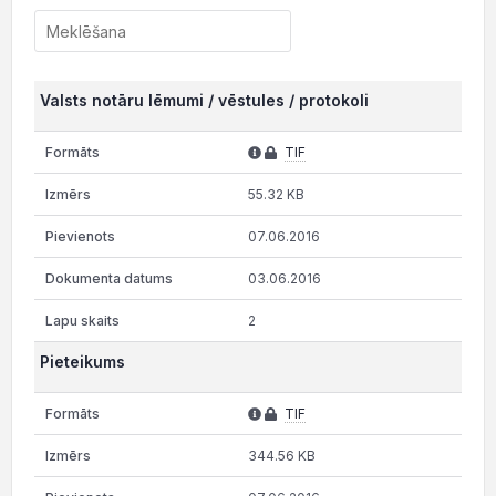
Valsts notāru lēmumi / vēstules / protokoli
TIF
55.32 KB
07.06.2016
03.06.2016
2
Pieteikums
TIF
344.56 KB