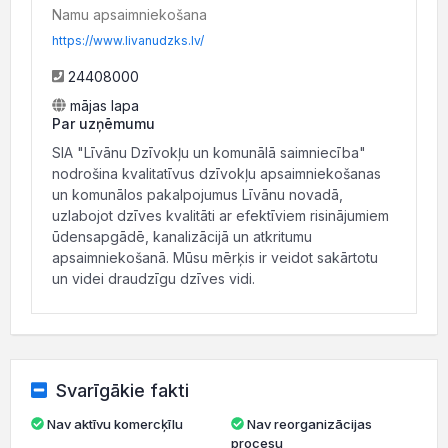
Namu apsaimniekošana
https://www.livanudzks.lv/
24408000
mājas lapa
Par uzņēmumu
SIA "Līvānu Dzīvokļu un komunālā saimniecība"
nodrošina kvalitatīvus dzīvokļu apsaimniekošanas
un komunālos pakalpojumus Līvānu novadā,
uzlabojot dzīves kvalitāti ar efektīviem risinājumiem
ūdensapgādē, kanalizācijā un atkritumu
apsaimniekošanā. Mūsu mērķis ir veidot sakārtotu
un videi draudzīgu dzīves vidi.
Svarīgākie fakti
Nav aktīvu komercķīlu
Nav reorganizācijas
procesu