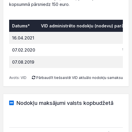
kopsummā pārsniedz 150 euro.
Datums*
VID administrēto nodokļu (nodevu) parāds,
0.
16.04.2021
962.
07.02.2020
331.
07.08.2019
Avots: VID
Pārbaudīt tiešsaistē VID aktuālo nodokļu samaksu
Nodokļu maksājumi valsts kopbudžetā
202