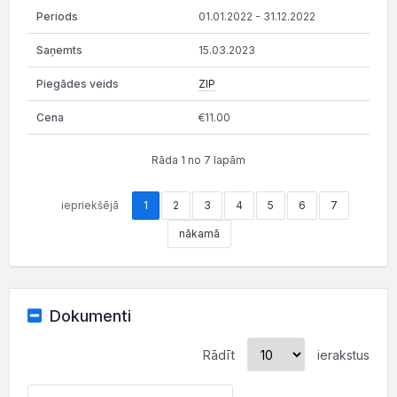
01.01.2022 - 31.12.2022
15.03.2023
ZIP
€11.00
Rāda 1 no 7 lapām
iepriekšējā
1
2
3
4
5
6
7
nākamā
Dokumenti
Rādīt
ierakstus