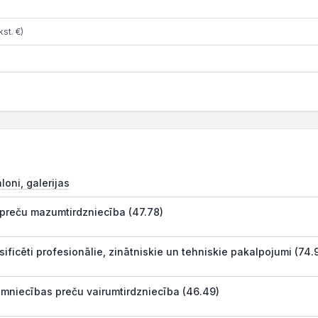
st. €)
oni, galerijas
 preču mazumtirdzniecība (47.78)
sificēti profesionālie, zinātniskie un tehniskie pakalpojumi (74.
imniecības preču vairumtirdzniecība (46.49)