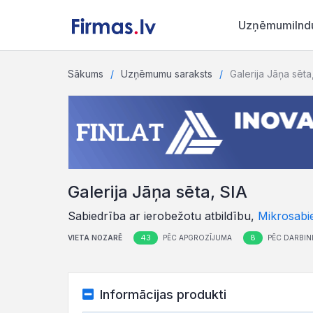
Uzņēmumi
Ind
Sākums
Uzņēmumu saraksts
Galerija Jāņa sēta
Galerija Jāņa sēta, SIA
Sabiedrība ar ierobežotu atbildību,
Mikrosabi
43
8
VIETA NOZARĒ
PĒC APGROZĪJUMA
PĒC DARBIN
Informācijas produkti