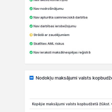
Nav nodrošinājumu
Nav apturēta saimnieciskā darbība
Nav darbības ierobežojumu
Strādā ar zaudējumiem
Skatīties AML riskus
Nav ieraksti maksātnespējas reģistrā
Nodokļu maksājumi valsts kopbudž
Kopējie maksājumi valsts kopbudžetā (tūkst. 