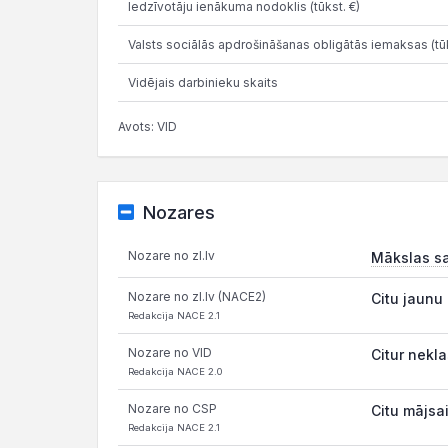
Iedzīvotāju ienākuma nodoklis (tūkst. €)
Valsts sociālās apdrošināšanas obligātās iemaksas (tūk
Vidējais darbinieku skaits
Avots: VID
Nozares
Nozare no zl.lv
Mākslas sal
Nozare no zl.lv (NACE2)
Citu jaunu
Redakcija NACE 2.1
Nozare no VID
Citur nekla
Redakcija NACE 2.0
Nozare no CSP
Citu mājsa
Redakcija NACE 2.1