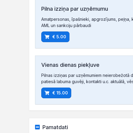
Pilna izziņa par uzņēmumu
Amatpersonas, īpašnieki, apgrozījums, peļņa, ko
AML un sankciju pārbaudi
€ 5.00
Vienas dienas piekļuve
Pilnas izziņas par uzņēmumiem neierobežotā d
patiesā labuma guvēji, kontakti u.c. aktuālā, vē
€ 15.00
Pamatdati