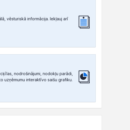
, vēsturiskā informācija. Iekļauj arī
ķīlas, nodrošinājumi, nodokļu parādi,
tīto uzņēmumu interaktīvo saišu grafiku.