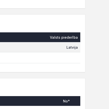
Valsts piederība
Latvija
No*