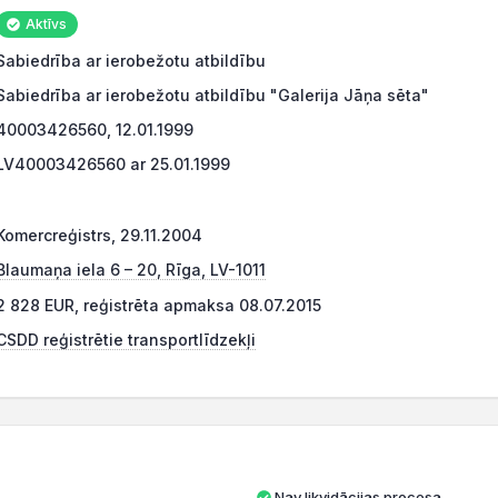
Aktīvs
Sabiedrība ar ierobežotu atbildību
Sabiedrība ar ierobežotu atbildību "Galerija Jāņa sēta"
40003426560, 12.01.1999
LV40003426560 ar 25.01.1999
Komercreģistrs, 29.11.2004
Blaumaņa iela 6 – 20, Rīga, LV-1011
2 828 EUR, reģistrēta apmaksa 08.07.2015
CSDD reģistrētie transportlīdzekļi
Nav likvidācijas procesa