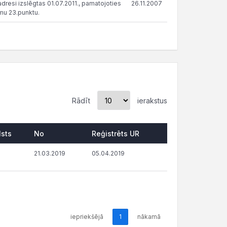
dresi izslēgtas 01.07.2011., pamatojoties
26.11.2007
mu 23.punktu.
Rādīt
ierakstus
lsts
No
Reģistrēts UR
21.03.2019
05.04.2019
iepriekšējā
1
nākamā