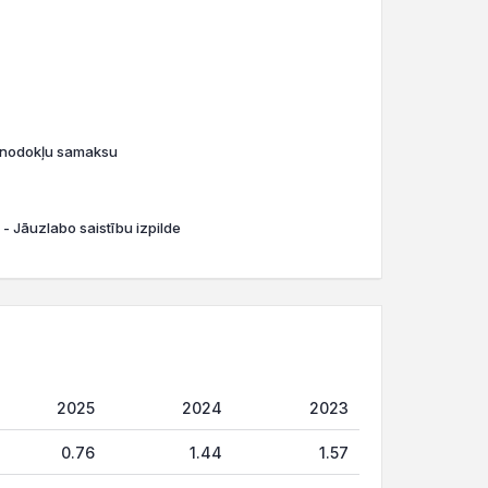
o nodokļu samaksu
 - Jāuzlabo saistību izpilde
2025
2024
2023
0.76
1.44
1.57