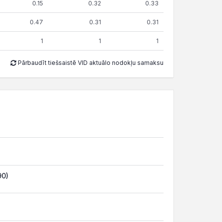
0.15
0.32
0.33
0.47
0.31
0.31
1
1
1
Pārbaudīt tiešsaistē VID aktuālo nodokļu samaksu
90)