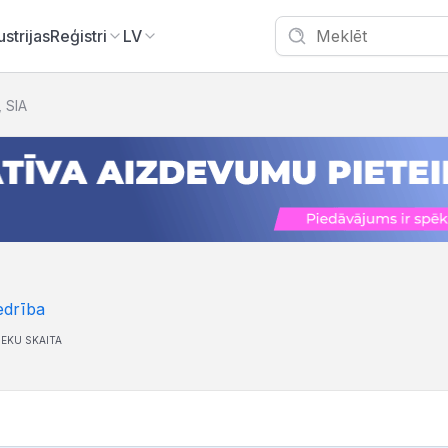
ustrijas
Reģistri
LV
, SIA
edrība
IEKU SKAITA