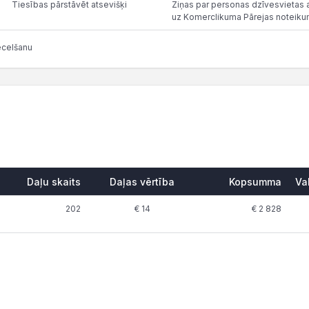
Tiesības pārstāvēt atsevišķi
Ziņas par personas dzīvesvietas a
uz Komerclikuma Pārejas noteiku
ecelšanu
Daļu skaits
Daļas vērtība
Kopsumma
Va
202
€ 14
€ 2 828