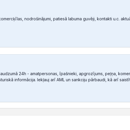
mercķīlas, nodrošinājumi, patiesā labuma guvēji, kontakti u.c. aktuālā
audzumā 24h - amatpersonas, īpašnieki, apgrozījums, peļņa, komerc
sturiskā informācija. Iekļauj arī AML un sankciju pārbaudi, kā arī sais