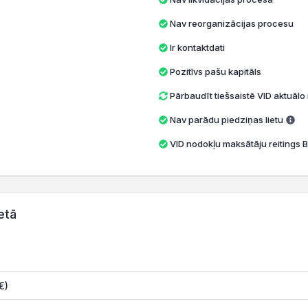
Nav reorganizācijas procesu
Ir kontaktdati
Pozitīvs pašu kapitāls
Pārbaudīt tiešsaistē VID aktuāl
Nav parādu piedziņas lietu
VID nodokļu maksātāju reitings B
etā
€)