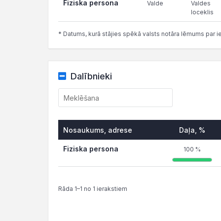
Fiziska persona
Valde
Valdes
loceklis
* Datums, kurā stājies spēkā valsts notāra lēmums par i
Dalībnieki
Nosaukums, adrese
Daļa, %
Fiziska persona
100 %
Rāda 1–1 no 1 ierakstiem