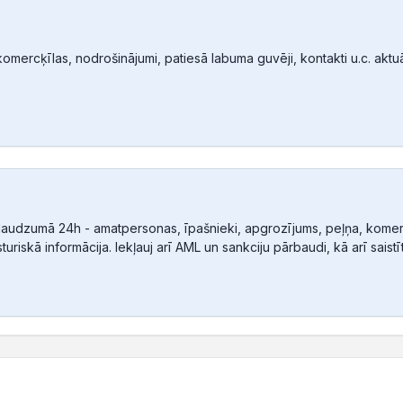
mercķīlas, nodrošinājumi, patiesā labuma guvēji, kontakti u.c. aktuālā
audzumā 24h - amatpersonas, īpašnieki, apgrozījums, peļņa, komerc
sturiskā informācija. Iekļauj arī AML un sankciju pārbaudi, kā arī sais