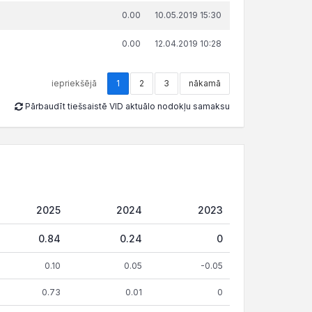
0.00
10.05.2019 15:30
0.00
12.04.2019 10:28
iepriekšējā
1
2
3
nākamā
Pārbaudīt tiešsaistē VID aktuālo nodokļu samaksu
2025
2024
2023
0.84
0.24
0
0.10
0.05
-0.05
0.73
0.01
0