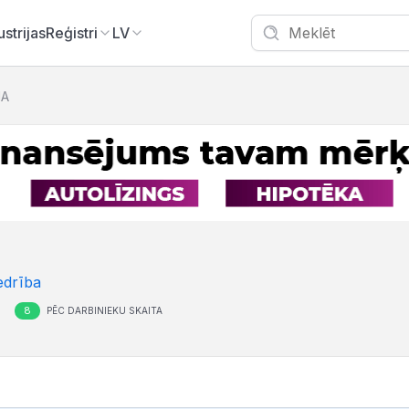
ustrijas
Reģistri
LV
IA
edrība
8
PĒC DARBINIEKU SKAITA