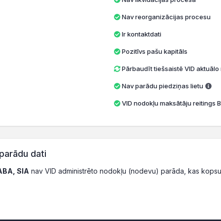
Nav reorganizācijas procesu
Ir kontaktdati
Pozitīvs pašu kapitāls
Pārbaudīt tiešsaistē VID aktuāl
Nav parādu piedziņas lietu
VID nodokļu maksātāju reitings B
parādu dati
TABA, SIA
nav VID administrēto nodokļu (nodevu) parāda, kas kops