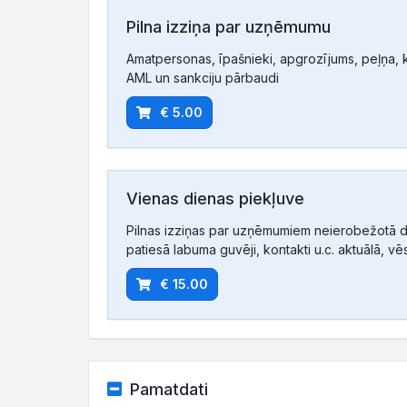
Pilna izziņa par uzņēmumu
Amatpersonas, īpašnieki, apgrozījums, peļņa, ko
AML un sankciju pārbaudi
€ 5.00
Vienas dienas piekļuve
Pilnas izziņas par uzņēmumiem neierobežotā d
patiesā labuma guvēji, kontakti u.c. aktuālā, vē
€ 15.00
Pamatdati