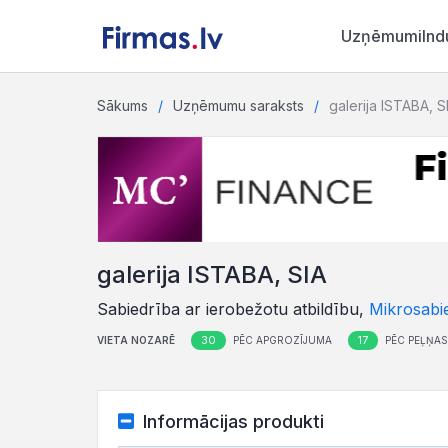
Uzņēmumi
Ind
Sākums
Uzņēmumu saraksts
galerija ISTABA, S
galerija ISTABA, SIA
Sabiedrība ar ierobežotu atbildību,
Mikrosabi
30
17
VIETA NOZARĒ
PĒC APGROZĪJUMA
PĒC PEĻŅAS
Informācijas produkti