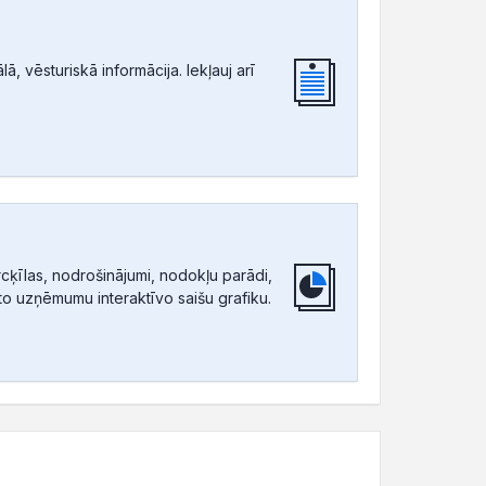
, vēsturiskā informācija. Iekļauj arī
ķīlas, nodrošinājumi, nodokļu parādi,
tīto uzņēmumu interaktīvo saišu grafiku.