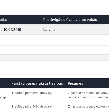
aiks
Pastāvīgās dzīves vietas valsts
o 10.07.2019
Latvija
Pārstāvības/paraksta tiesības
Piezīmes
Tiesības pārstāvēt atsevišķi
Ziņas par personas dzīvesvie
ētājs
pamatojoties uz Komercliku
Tiesības pārstāvēt atsevišķi
Ziņas par personas dzīvesvie