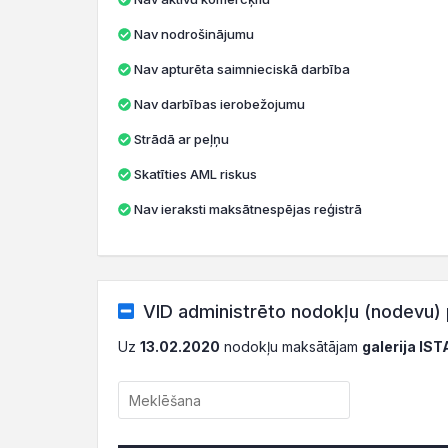
Nav nodrošinājumu
Nav apturēta saimnieciskā darbība
Nav darbības ierobežojumu
Strādā ar peļņu
Skatīties AML riskus
Nav ieraksti maksātnespējas reģistrā
VID administrēto nodokļu (nodevu) 
Uz
13.02.2020
nodokļu maksātājam
galerija IS