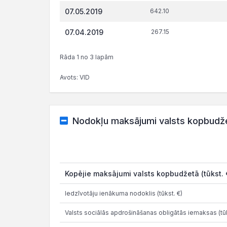
07.05.2019
642.10
07.04.2019
267.15
Rāda 1 no 3 lapām
Avots: VID
Nodokļu maksājumi valsts kopbudž
Kopējie maksājumi valsts kopbudžetā (tūkst. 
Iedzīvotāju ienākuma nodoklis (tūkst. €)
Valsts sociālās apdrošināšanas obligātās iemaksas (tūk