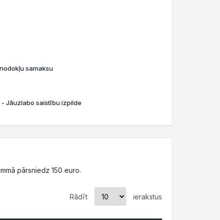
o nodokļu samaksu
 - Jāuzlabo saistību izpilde
ummā pārsniedz 150 euro.
Rādīt
ierakstus