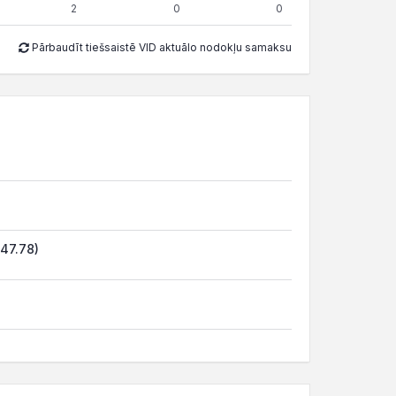
2
0
0
Pārbaudīt tiešsaistē VID aktuālo nodokļu samaksu
(47.78)