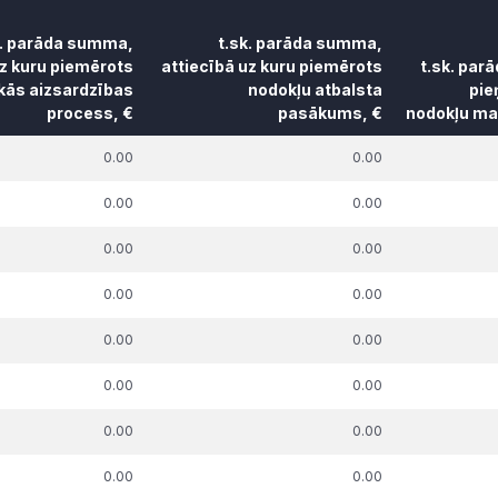
k. parāda summa,
t.sk. parāda summa,
uz kuru piemērots
attiecībā uz kuru piemērots
t.sk. par
skās aizsardzības
nodokļu atbalsta
pie
process, €
pasākums, €
nodokļu mak
k. parāda summa,
t.sk. parāda summa,
t.sk. par
0.00
0.00
uz kuru piemērots
attiecībā uz kuru piemērots
pie
skās aizsardzības
nodokļu atbalsta
nodokļu mak
0.00
0.00
process, €
pasākums, €
0.00
0.00
0.00
0.00
0.00
0.00
0.00
0.00
0.00
0.00
0.00
0.00