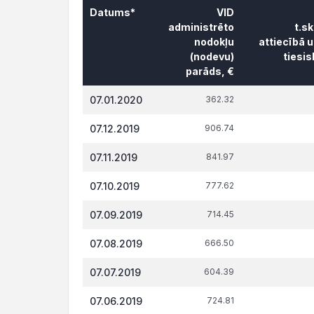
Datums*
VID
administrēto
t.s
nodokļu
attiecībā 
(nodevu)
tiesi
parāds, €
Datums*
VID
t.s
07.01.2020
362.32
administrēto
attiecībā 
nodokļu
tiesi
07.12.2019
906.74
(nodevu)
parāds, €
07.11.2019
841.97
07.10.2019
777.62
07.09.2019
714.45
07.08.2019
666.50
07.07.2019
604.39
07.06.2019
724.81