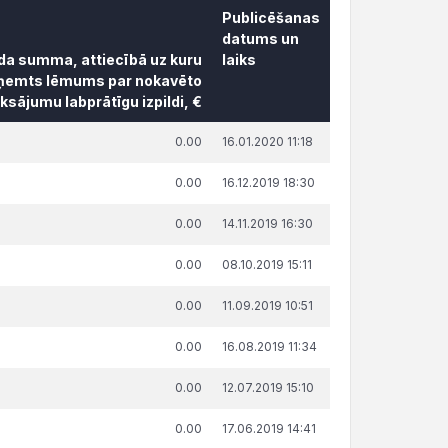
Publicēšanas
datums un
āda summa, attiecībā uz kuru
laiks
ņemts lēmums par nokavēto
sājumu labprātīgu izpildi, €
āda summa, attiecībā uz kuru
Publicēšanas
0.00
16.01.2020 11:18
ņemts lēmums par nokavēto
datums un
sājumu labprātīgu izpildi, €
laiks
0.00
16.12.2019 18:30
0.00
14.11.2019 16:30
0.00
08.10.2019 15:11
0.00
11.09.2019 10:51
0.00
16.08.2019 11:34
0.00
12.07.2019 15:10
0.00
17.06.2019 14:41