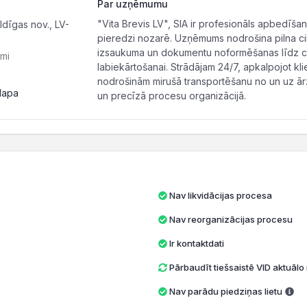
Par uzņēmumu
"Vita Brevis LV", SIA ir profesionāls apbedīša
ldīgas nov., LV-
pieredzi nozarē. Uzņēmums nodrošina pilna c
izsaukuma un dokumentu noformēšanas līdz c
mi
labiekārtošanai. Strādājam 24/7, apkalpojot kli
nodrošinām mirušā transportēšanu no un uz ārz
lapa
un precīzā procesu organizācijā.
Nav likvidācijas procesa
Nav reorganizācijas procesu
Ir kontaktdati
Pārbaudīt tiešsaistē VID aktuāl
Nav parādu piedziņas lietu