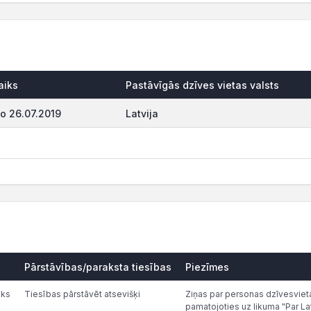
aiks
Pastāvīgās dzīves vietas valsts
o 26.07.2019
Latvija
Pārstāvības/paraksta tiesības
Piezīmes
eks
Tiesības pārstāvēt atsevišķi
Ziņas par personas dzīvesvieta
pamatojoties uz likuma "Par L