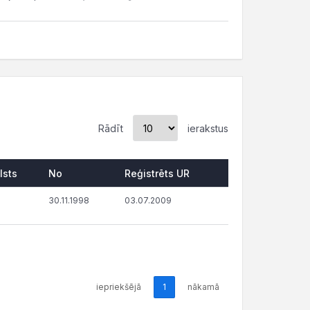
Rādīt
ierakstus
lsts
No
Reģistrēts UR
30.11.1998
03.07.2009
iepriekšējā
1
nākamā