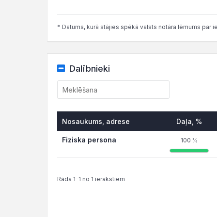
* Datums, kurā stājies spēkā valsts notāra lēmums par i
Dalībnieki
Nosaukums, adrese
Daļa, %
Fiziska persona
100 %
Rāda 1–1 no 1 ierakstiem