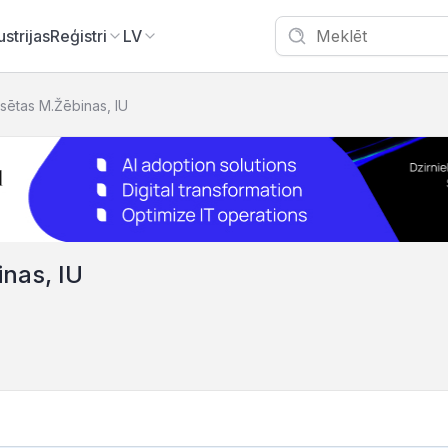
ustrijas
Reģistri
LV
sētas M.Žēbinas, IU
nas, IU