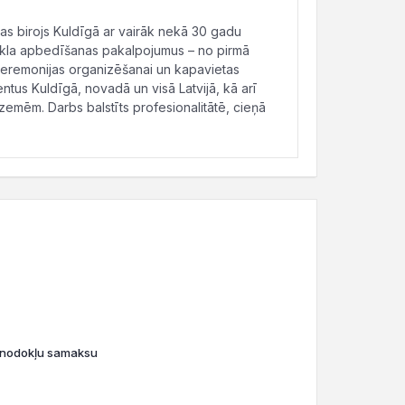
nas birojs Kuldīgā ar vairāk nekā 30 gadu
ikla apbedīšanas pakalpojumus – no pirmā
eremonijas organizēšanai un kapavietas
entus Kuldīgā, novadā un visā Latvijā, kā arī
emēm. Darbs balstīts profesionalitātē, cieņā
o nodokļu samaksu