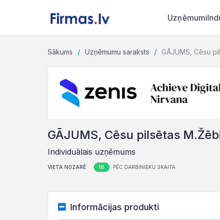
Uzņēmumi
Ind
Sākums
Uzņēmumu saraksts
GĀJUMS, Cēsu pil
GĀJUMS, Cēsu pilsētas M.Žēbi
Individuālais uzņēmums
18
VIETA NOZARĒ
PĒC DARBINIEKU SKAITA
Informācijas produkti