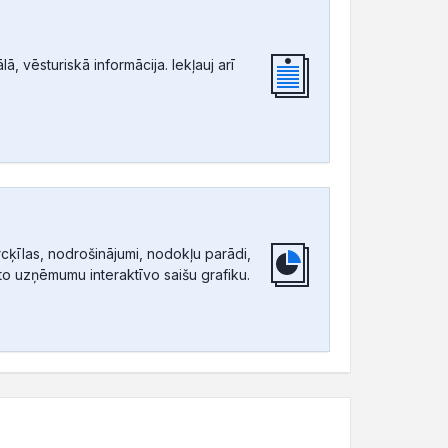
, vēsturiskā informācija. Iekļauj arī
ķīlas, nodrošinājumi, nodokļu parādi,
tīto uzņēmumu interaktīvo saišu grafiku.