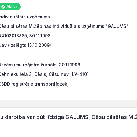
Aktīvs
Individuālais uzņēmums
Cēsu pilsētas M.Žēbinas individuālais uzņēmums "GĀJUMS"
44102018885, 30.11.1998
Nav (izslēgts 15.10.2009)
Uzņēmumu reģistra žurnāls, 30.11.1998
Celtnieku iela 3, Cēsis, Cēsu nov., LV-4101
CSDD reģistrētie transportlīdzekļi
darbība var būt līdzīga GĀJUMS, Cēsu pilsētas M.Ž