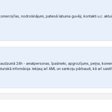
mercķīlas, nodrošinājumi, patiesā labuma guvēji, kontakti u.c. aktuālā
audzumā 24h - amatpersonas, īpašnieki, apgrozījums, peļņa, komerc
sturiskā informācija. Iekļauj arī AML un sankciju pārbaudi, kā arī sais