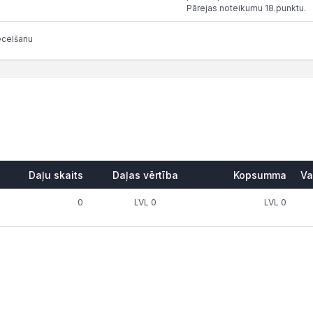
Pārejas noteikumu 18.punktu.
ecelšanu
Daļu skaits
Daļas vērtība
Kopsumma
Va
0
LVL 0
LVL 0