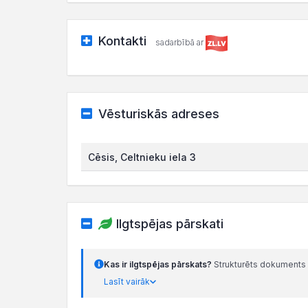
Kontakti
sadarbībā ar
Vēsturiskās adreses
Cēsis, Celtnieku iela 3
Ilgtspējas pārskati
Kas ir ilgtspējas pārskats?
Strukturēts dokuments 
Lasīt vairāk