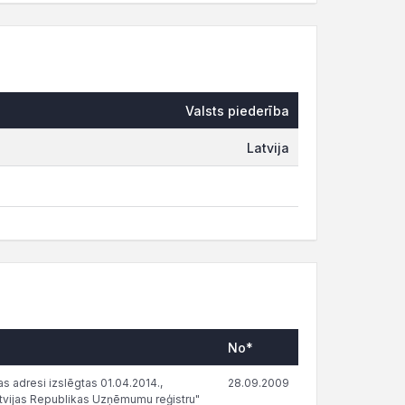
Valsts piederība
Latvija
No*
s adresi izslēgtas 01.04.2014.,
28.09.2009
atvijas Republikas Uzņēmumu reģistru"