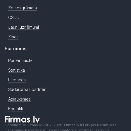
Zemesgrāmata
CSDD
Jauni uzņēmumi
Ziņas
Par mums
Par Firmas.lv
Statistika
Licences
Sadarbības partneri
Atsauksmes
Kontakti
Copyright © Firmas.lv 2007-2026. Firmas.lv ir Latvijas Republikas
Uzņēmumu Reģistra datu atkalizmantotājs. Informācijas avoti: