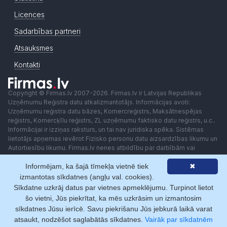
Licences
Sadarbības partneri
Atsauksmes
Kontakti
Copyright © Firmas.lv 2007-2026. Firmas.lv ir Latvijas Republikas
Uzņēmumu Reģistra datu atkalizmantotājs. Informācijas avoti:
Uzņēmumu reģistra datu bāzes, Komercreģistrs, Maksātnespējas
reģistrs, Komercķīlu reģistrs, ZL uzņēmumu faktisko datu reģistrs, u.c..
Informācijai ir izziņas raksturs, un tai nav juridiska spēka. Sistēmas
lietotājs apņemas ievērot Fizisko personu datu aizsardzības likumu un
Autortiesību likumu. Firmas.lv nenes atbildību par darbībām vai
lēmumiem, kas balstīti uz saņemto pakalpojumu. Lietotājam aizliegts
Informējam, ka šajā tīmekļa vietnē tiek
✖
izmantot jebkādas automatizētas sistēmas vai iekārtas (robotus)
piekļuvei sistēmai bez rakstiskas saskaņošanas ar Firmas.lv. Galvenā
izmantotas sīkdatnes (angļu val. cookies).
redaktore: Ingūna Pempere.
Sīkdatne uzkrāj datus par vietnes apmeklējumu. Turpinot lietot
Lietošanas noteikumi
Privātuma politika
Norēķini ar
šo vietni, Jūs piekrītat, ka mēs uzkrāsim un izmantosim
sīkdatnes Jūsu ierīcē. Savu piekrišanu Jūs jebkurā laikā varat
atsaukt, nodzēšot saglabātās sīkdatnes.
Vairāk par sīkdatnēm