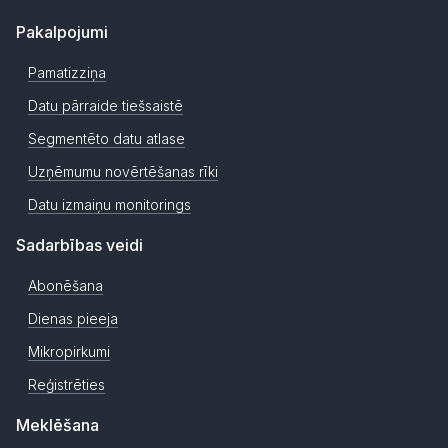
Pakalpojumi
Pamatizziņa
Datu pārraide tiešsaistē
Segmentēto datu atlase
Uzņēmumu novērtēšanas rīki
Datu izmaiņu monitorings
Sadarbības veidi
Abonēšana
Dienas pieeja
Mikropirkumi
Reģistrēties
Meklēšana