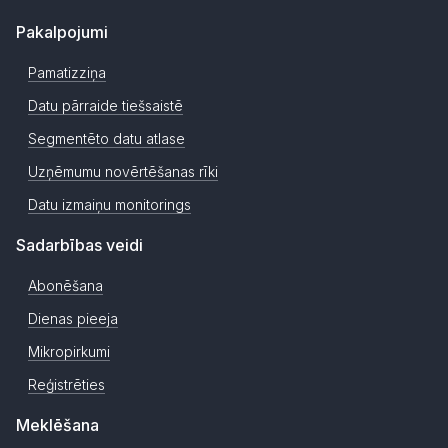
Pakalpojumi
Pamatizziņa
Datu pārraide tiešsaistē
Segmentēto datu atlase
Uzņēmumu novērtēšanas rīki
Datu izmaiņu monitorings
Sadarbības veidi
Abonēšana
Dienas pieeja
Mikropirkumi
Reģistrēties
Meklēšana