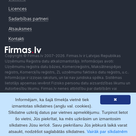
Licences
Sadarbības partneri
Atsauksmes
Kontakti
Copyright © Firmas.lv 2007-2026. Firmas.lv ir Latvijas Republikas
Uzņēmumu Reģistra datu atkalizmantotājs. Informācijas avoti:
Uzņēmumu reģistra datu bāzes, Komercreģistrs, Maksātnespējas
reģistrs, Komercķīlu reģistrs, ZL uzņēmumu faktisko datu reģistrs, u.c..
Informācijai ir izziņas raksturs, un tai nav juridiska spēka. Sistēmas
lietotājs apņemas ievērot Fizisko personu datu aizsardzības likumu un
Autortiesību likumu. Firmas.lv nenes atbildību par darbībām vai
lēmumiem, kas balstīti uz saņemto pakalpojumu. Lietotājam aizliegts
Informējam, ka šajā tīmekļa vietnē tiek
✖
izmantot jebkādas automatizētas sistēmas vai iekārtas (robotus)
piekļuvei sistēmai bez rakstiskas saskaņošanas ar Firmas.lv. Galvenā
izmantotas sīkdatnes (angļu val. cookies).
redaktore: Ingūna Pempere.
Sīkdatne uzkrāj datus par vietnes apmeklējumu. Turpinot lietot
Lietošanas noteikumi
Privātuma politika
Norēķini ar
šo vietni, Jūs piekrītat, ka mēs uzkrāsim un izmantosim
sīkdatnes Jūsu ierīcē. Savu piekrišanu Jūs jebkurā laikā varat
atsaukt, nodzēšot saglabātās sīkdatnes.
Vairāk par sīkdatnēm