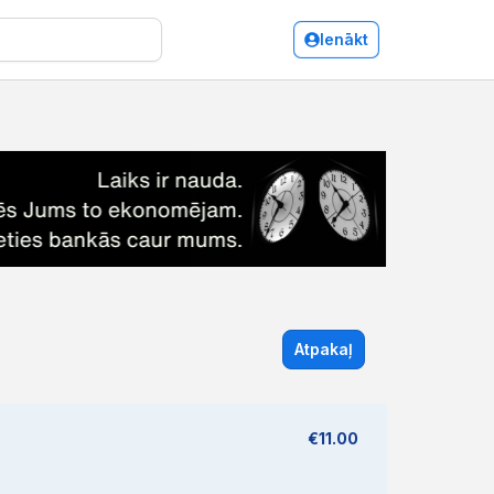
Ienākt
Atpakaļ
€11.00