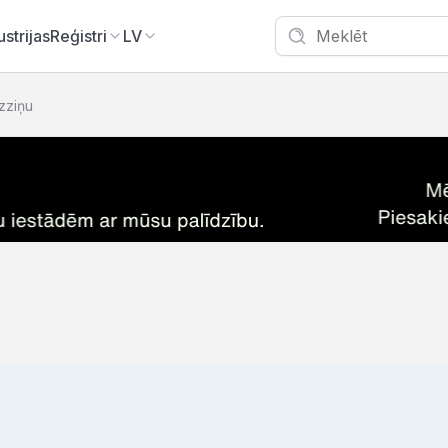
ustrijas
Reģistri
LV
izziņu