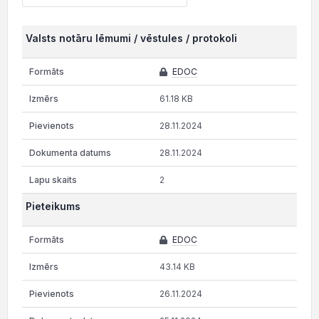
Valsts notāru lēmumi / vēstules / protokoli
EDOC
61.18 KB
28.11.2024
28.11.2024
2
Pieteikums
EDOC
43.14 KB
26.11.2024