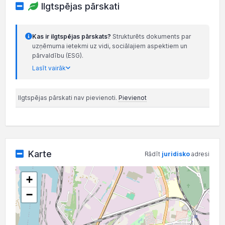
Ilgtspējas pārskati
Kas ir ilgtspējas pārskats?
Strukturēts dokuments par
uzņēmuma ietekmi uz vidi, sociālajiem aspektiem un
pārvaldību (ESG).
Lasīt vairāk
Ilgtspējas pārskati nav pievienoti.
Pievienot
Karte
Rādīt
juridisko
adresi
+
−