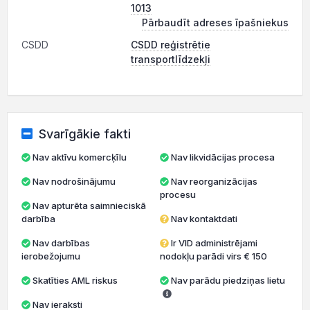
1013
Pārbaudīt adreses īpašniekus
CSDD
CSDD reģistrētie
transportlīdzekļi
Svarīgākie fakti
Nav aktīvu komercķīlu
Nav likvidācijas procesa
Nav nodrošinājumu
Nav reorganizācijas
procesu
Nav apturēta saimnieciskā
darbība
Nav kontaktdati
Nav darbības
Ir VID administrējami
ierobežojumu
nodokļu parādi virs € 150
Skatīties AML riskus
Nav parādu piedziņas lietu
Nav ieraksti