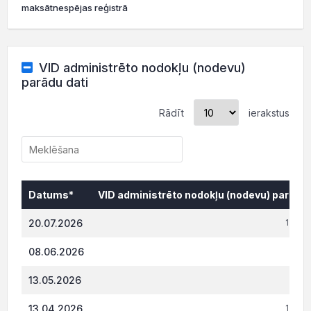
maksātnespējas reģistrā
VID administrēto nodokļu (nodevu)
parādu dati
Rādīt
ierakstus
Datums*
VID administrēto nodokļu (nodevu) parāds,
Datums*
VID administrēto nodokļu (nodevu) parāds,
20.07.2026
1 096
08.06.2026
540.
13.05.2026
541
13.04.2026
1 087