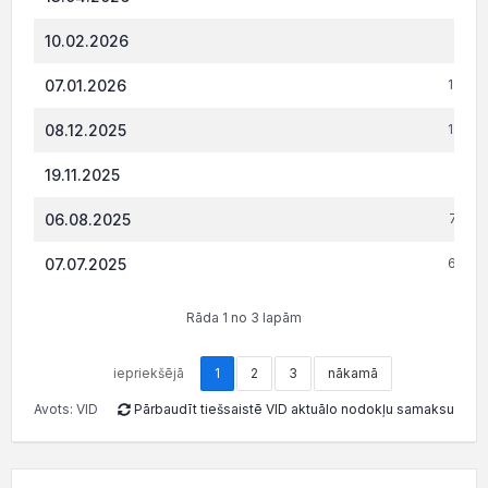
10.02.2026
541
07.01.2026
1 624
08.12.2025
1 072
19.11.2025
525.
06.08.2025
7 143
07.07.2025
6 510
Rāda 1 no 3 lapām
iepriekšējā
1
2
3
nākamā
Avots: VID
Pārbaudīt tiešsaistē VID aktuālo nodokļu samaksu