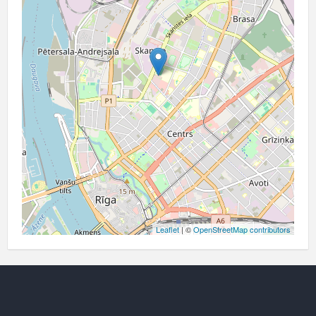
Leaflet
| ©
OpenStreetMap contributors