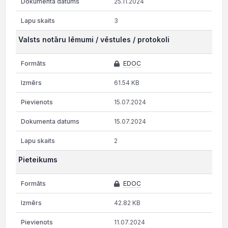
25.11.2024
3
Valsts notāru lēmumi / vēstules / protokoli
EDOC
61.54 KB
15.07.2024
15.07.2024
2
Pieteikums
EDOC
42.82 KB
11.07.2024