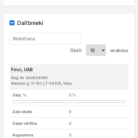
Dalībnieki
Rādīt
ierakstus
Finci, UAB
Reģ. Nr. 304934066
Menulio g. 11-101, LT-04326, Viļņa
0 %
0
0
0