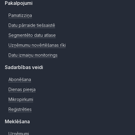
Pakalpojumi
Pamatizziņa
Datu pārraide tiešsaistē
Segmentēto datu atlase
Uzņēmumu novērtēšanas rīki
Datu izmaiņu monitorings
Sadarbības veidi
Abonēšana
Dienas pieeja
Mikropirkumi
Reģistrēties
Meklēšana
Uzņēmumi