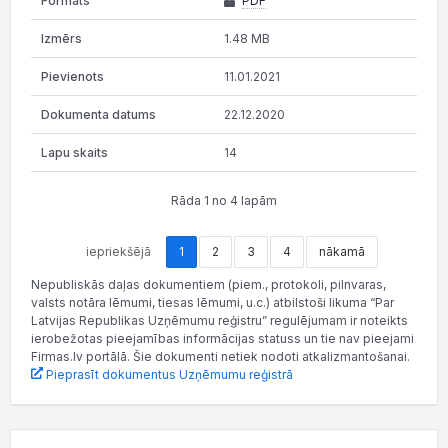
PDF
1.48 MB
11.01.2021
22.12.2020
14
Rāda 1 no 4 lapām
iepriekšējā
1
2
3
4
nākamā
Nepubliskās daļas dokumentiem (piem., protokoli, pilnvaras,
valsts notāra lēmumi, tiesas lēmumi, u.c.) atbilstoši likuma “Par
Latvijas Republikas Uzņēmumu reģistru” regulējumam ir noteikts
ierobežotas pieejamības informācijas statuss un tie nav pieejami
Firmas.lv portālā. Šie dokumenti netiek nodoti atkalizmantošanai.
Pieprasīt dokumentus Uzņēmumu reģistrā