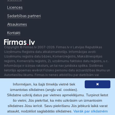
Licences
Sadarbības partneri
Atsauksmes
Kontakti
Copyright © Firmas.lv 2007-2026. Firmas.lv ir Latvijas Republikas
Uzņēmumu Reģistra datu atkalizmantotājs. Informācijas avoti:
Uzņēmumu reģistra datu bāzes, Komercreģistrs, Maksātnespējas
reģistrs, Komercķīlu reģistrs, ZL uzņēmumu faktisko datu reģistrs, u.c..
Informācijai ir izziņas raksturs, un tai nav juridiska spēka. Sistēmas
lietotājs apņemas ievērot Fizisko personu datu aizsardzības likumu un
Autortiesību likumu. Firmas.lv nenes atbildību par darbībām vai
lēmumiem, kas balstīti uz saņemto pakalpojumu. Lietotājam aizliegts
Informējam, ka šajā tīmekļa vietnē tiek
✖
izmantot jebkādas automatizētas sistēmas vai iekārtas (robotus)
piekļuvei sistēmai bez rakstiskas saskaņošanas ar Firmas.lv. Galvenā
izmantotas sīkdatnes (angļu val. cookies).
redaktore: Ingūna Pempere.
Sīkdatne uzkrāj datus par vietnes apmeklējumu. Turpinot lietot
Lietošanas noteikumi
Privātuma politika
Norēķini ar
šo vietni, Jūs piekrītat, ka mēs uzkrāsim un izmantosim
sīkdatnes Jūsu ierīcē. Savu piekrišanu Jūs jebkurā laikā varat
atsaukt, nodzēšot saglabātās sīkdatnes.
Vairāk par sīkdatnēm