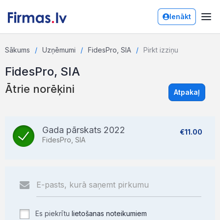
Ienākt
Sākums
Uzņēmumi
FidesPro, SIA
Pirkt izziņu
FidesPro, SIA
Ātrie norēķini
Atpakaļ
Gada pārskats 2022
€11.00
FidesPro, SIA
Es piekrītu
lietošanas noteikumiem