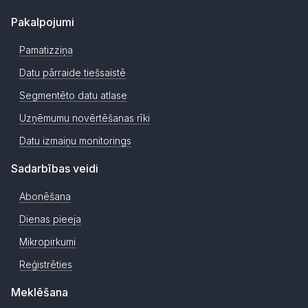
Pakalpojumi
Pamatizziņa
Datu pārraide tiešsaistē
Segmentēto datu atlase
Uzņēmumu novērtēšanas rīki
Datu izmaiņu monitorings
Sadarbības veidi
Abonēšana
Dienas pieeja
Mikropirkumi
Reģistrēties
Meklēšana