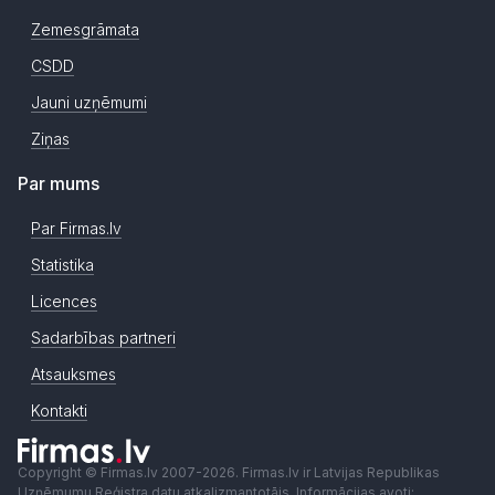
Zemesgrāmata
CSDD
Jauni uzņēmumi
Ziņas
Par mums
Par Firmas.lv
Statistika
Licences
Sadarbības partneri
Atsauksmes
Kontakti
Copyright © Firmas.lv 2007-2026. Firmas.lv ir Latvijas Republikas
Uzņēmumu Reģistra datu atkalizmantotājs. Informācijas avoti: