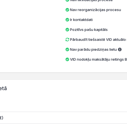
Nav reorganizācijas procesu
Ir kontaktdati
Pozitīvs pašu kapitāls
Pārbaudīt tiešsaistē VID aktuāl
Nav parādu piedziņas lietu
VID nodokļu maksātāju reitings B
etā
€)