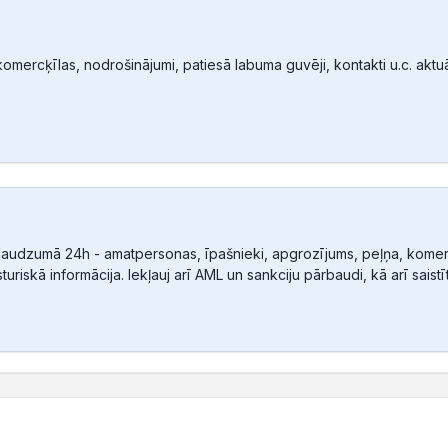
mercķīlas, nodrošinājumi, patiesā labuma guvēji, kontakti u.c. aktuālā
audzumā 24h - amatpersonas, īpašnieki, apgrozījums, peļņa, komerc
sturiskā informācija. Iekļauj arī AML un sankciju pārbaudi, kā arī sais