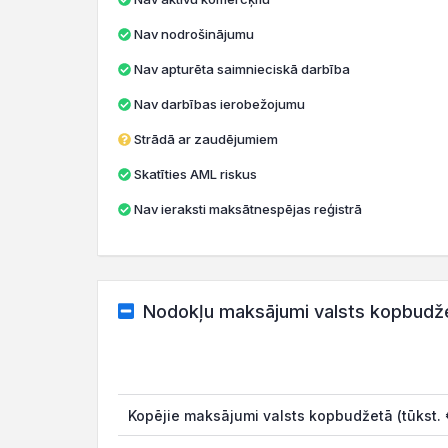
Nav nodrošinājumu
Nav apturēta saimnieciskā darbība
Nav darbības ierobežojumu
Strādā ar zaudējumiem
Skatīties AML riskus
Nav ieraksti maksātnespējas reģistrā
Nodokļu maksājumi valsts kopbudž
Kopējie maksājumi valsts kopbudžetā (tūkst. 