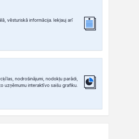
, vēsturiskā informācija. Iekļauj arī
ķīlas, nodrošinājumi, nodokļu parādi,
tīto uzņēmumu interaktīvo saišu grafiku.