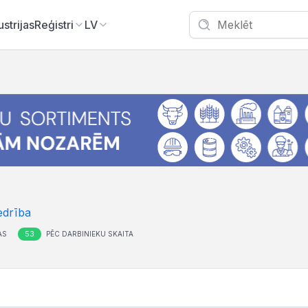
ustrijas
Reģistri
LV
edrība
53
AS
PĒC DARBINIEKU SKAITA