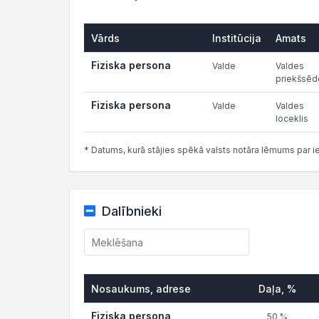
Vārds
Institūcija
Amats
Fiziska persona
Valde
Valdes
priekšsēd
Fiziska persona
Valde
Valdes
loceklis
* Datums, kurā stājies spēkā valsts notāra lēmums par i
Dalībnieki
Nosaukums, adrese
Daļa, %
Fiziska persona
50 %