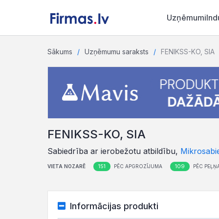
Uzņēmumi
Ind
Sākums
Uzņēmumu saraksts
FENIKSS-KO, SIA
FENIKSS-KO, SIA
Sabiedrība ar ierobežotu atbildību,
Mikrosabi
151
109
VIETA NOZARĒ
PĒC APGROZĪJUMA
PĒC PEĻŅ
Informācijas produkti