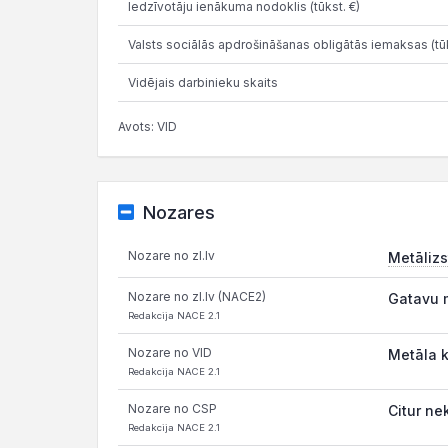
Iedzīvotāju ienākuma nodoklis (tūkst. €)
Valsts sociālās apdrošināšanas obligātās iemaksas (tūk
Vidējais darbinieku skaits
Avots: VID
Nozares
Nozare no zl.lv
Metālizs
Nozare no zl.lv (NACE2)
Gatavu m
Redakcija NACE 2.1
Nozare no VID
Metāla k
Redakcija NACE 2.1
Nozare no CSP
Citur ne
Redakcija NACE 2.1