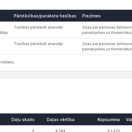
Pārstāvības/paraksta tiesības
Piezīmes
Tiesības pārstāvēt atsevišķi
Ziņas par personas dzīvesvie
ētājs
pamatojoties uz Komercliku
Tiesības pārstāvēt atsevišķi
Ziņas par personas dzīvesvie
pamatojoties uz Komercliku
ecelšanu
Daļu skaits
Daļas vērtība
Kopsumma
Va
5
€ 284
€ 1 420