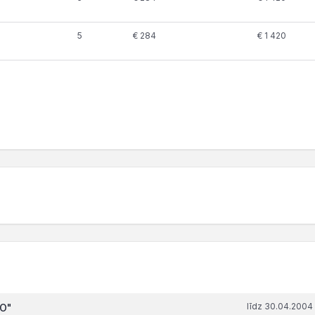
5
€ 284
€ 1 420
līdz 30.04.2004
KO"