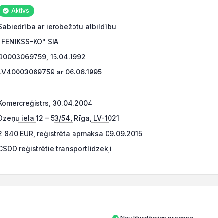
Aktīvs
Sabiedrība ar ierobežotu atbildību
"FENIKSS-KO" SIA
40003069759, 15.04.1992
LV40003069759 ar 06.06.1995
Komercreģistrs, 30.04.2004
Dzeņu iela 12 – 53/54, Rīga, LV-1021
2 840 EUR, reģistrēta apmaksa 09.09.2015
CSDD reģistrētie transportlīdzekļi
Nav likvidācijas procesa