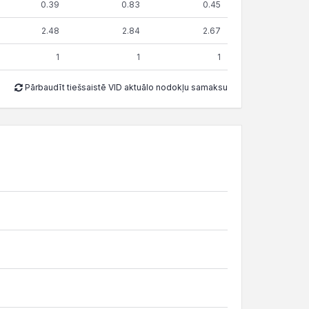
0.39
0.83
0.45
2.48
2.84
2.67
1
1
1
Pārbaudīt tiešsaistē VID aktuālo nodokļu samaksu