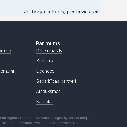
Ja Tev jau ir konts,
pieslēdzies šeit
!
Par mums
āmata
Par Firmas.lv
Statistika
ņēmumi
Licences
Sadarbības partneri
Atsauksmes
Kontakti
mumu reģistra datu bāzes, Komercreģistrs, Maksātnespējas
ēmas lietotājs apņemas ievērot Fizisko personu datu