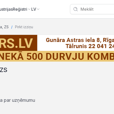
ustrijas
Reģistri
LV
a, ZS
Pirkt izziņu
 ZS
iņa par uzņēmumu