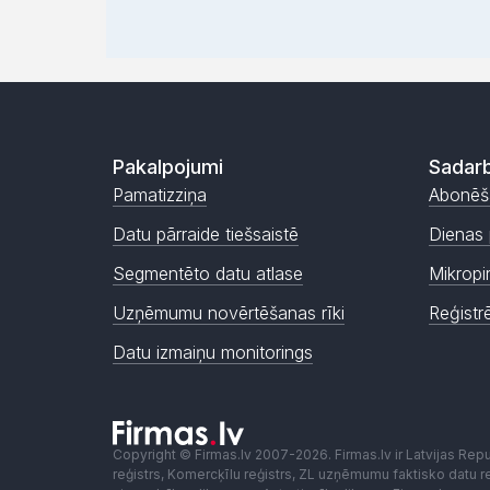
Pakalpojumi
Sadarb
Pamatizziņa
Abonēš
Datu pārraide tiešsaistē
Dienas 
Segmentēto datu atlase
Mikropi
Uzņēmumu novērtēšanas rīki
Reģistr
Datu izmaiņu monitorings
Copyright © Firmas.lv 2007-2026. Firmas.lv ir Latvijas Re
reģistrs, Komercķīlu reģistrs, ZL uzņēmumu faktisko datu reģ