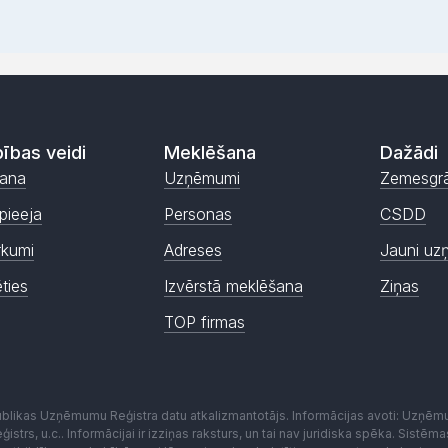
ības veidi
Meklēšana
Dažādi
ana
Uzņēmumi
Zemesgr
pieeja
Personas
CSDD
rkumi
Adreses
Jauni uz
ēties
Izvērstā meklēšana
Ziņas
TOP firmas
publikas Uzņēmumu Reģistra datu atkalizmantotājs. Informācijas avoti: Uzņē
istrs, u.c.. Informācijai ir izziņas raksturs, un tai nav juridiska spēka. Sist