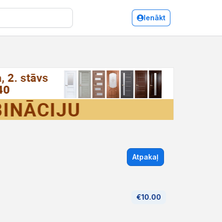
Ienākt
Atpakaļ
€10.00