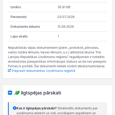
35.91 KB
03.07.2026
12.06.2026
1
Nepubliskās daļas dokumentiem (piem., protokoli, pilnvaras,
valsts notāra lēmumi, tiesas lēmumi, u.c.) atbilstoši likuma “Par
Latvijas Republikas Uzņēmumu reģistru” regulējumam ir noteikts
ierobežotas pieejamības informācijas statuss un tie nav pieejami
Firmas.lv portālā. Šie dokumenti netiek nodoti atkalizmantošanai.
Pieprasīt dokumentus Uzņēmumu reģistrā
Ilgtspējas pārskati
Kas ir ilgtspējas pārskats?
Strukturēts dokuments par
uzņēmuma ietekmi uz vidi, sociālajiem aspektiem un