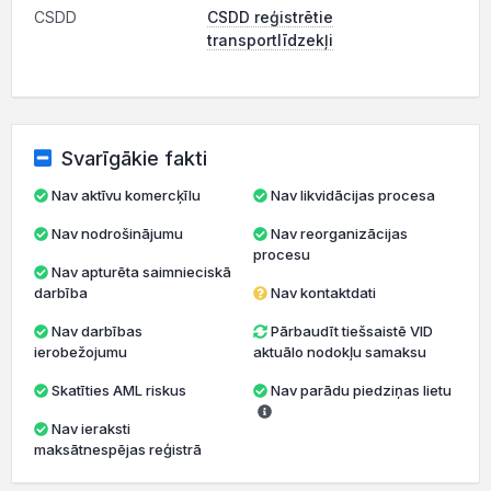
CSDD
CSDD reģistrētie
transportlīdzekļi
Svarīgākie fakti
Nav aktīvu komercķīlu
Nav likvidācijas procesa
Nav nodrošinājumu
Nav reorganizācijas
procesu
Nav apturēta saimnieciskā
darbība
Nav kontaktdati
Nav darbības
Pārbaudīt tiešsaistē VID
ierobežojumu
aktuālo nodokļu samaksu
Skatīties AML riskus
Nav parādu piedziņas lietu
Nav ieraksti
maksātnespējas reģistrā