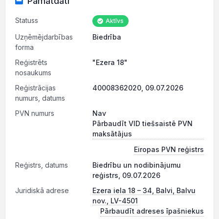
Pamatdati
Statuss
Aktīvs
Uzņēmējdarbības
Biedrība
forma
Reģistrēts
"Ezera 18"
nosaukums
Reģistrācijas
40008362020, 09.07.2026
numurs, datums
PVN numurs
Nav
Pārbaudīt VID tiešsaistē PVN
maksātājus
Eiropas PVN reģistrs
Reģistrs, datums
Biedrību un nodibinājumu
reģistrs, 09.07.2026
Juridiskā adrese
Ezera iela 18 – 34, Balvi, Balvu
nov., LV-4501
Pārbaudīt adreses īpašniekus