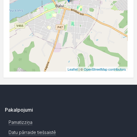
Leaflet
| ©
OpenStreetMap contributors
Pakalpojumi
Pamatizziņa
Datu pārraide tiešsaistē