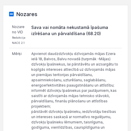
Nozares
Nozare
Sava vai nomāta nekustamā īpašuma
no VID
izīrēšana un pārvaldīšana (68.20)
Redakcija
NACE 2.1
Mērķi
Apvienot daudzdzīvokļu dzīvojamās mājas Ezera
ielā 18, Balvos, Balvu novadā (turpmāk -Mājas)
dzīvokļu īpašniekus, lai pārstāvētu un aizsargātu to
kopīgās intereses attiecībā uz dzīvojamās mājas
un piemājas teritorijas pārvaldīšanu,
apsaimniekošanu, uzturēšanu, saglabāšanu,
energoefektivitātes paaugstināšanu un attīstību;
informēt dzīvokļu īpašniekus par jautājumiem, kas
saistīti ar dzīvojamās mājas tehnisko stāvokli,
pārvaldīšanu, finanšu plānošanu un attīstības
projektiem;
pārstāvēt dzīvokļu īpašnieku, iedzīvotāju tiesības
un intereses saskaņā ar normatīvo regulējumu,
dzīvokļu īpašnieku lēmumiem, taisnīguma,
godīguma, vienlīdzības, caurspīdīguma un