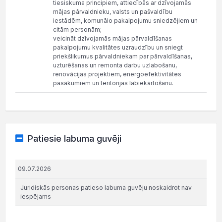
tiesiskuma principiem, attiecībās ar dzīvojamās
mājas pārvaldnieku, valsts un pašvaldību
iestādēm, komunālo pakalpojumu sniedzējiem un
citām personām;
veicināt dzīvojamās mājas pārvaldīšanas
pakalpojumu kvalitātes uzraudzību un sniegt
priekšlikumus pārvaldniekam par pārvaldīšanas,
uzturēšanas un remonta darbu uzlabošanu,
renovācijas projektiem, energoefektivitātes
pasākumiem un teritorijas labiekārtošanu.
Patiesie labuma guvēji
09.07.2026
Juridiskās personas patieso labuma guvēju noskaidrot nav
iespējams