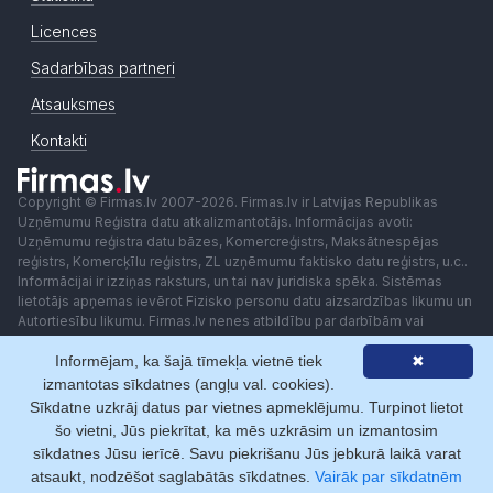
Licences
Sadarbības partneri
Atsauksmes
Kontakti
Copyright © Firmas.lv 2007-2026. Firmas.lv ir Latvijas Republikas
Uzņēmumu Reģistra datu atkalizmantotājs. Informācijas avoti:
Uzņēmumu reģistra datu bāzes, Komercreģistrs, Maksātnespējas
reģistrs, Komercķīlu reģistrs, ZL uzņēmumu faktisko datu reģistrs, u.c..
Informācijai ir izziņas raksturs, un tai nav juridiska spēka. Sistēmas
lietotājs apņemas ievērot Fizisko personu datu aizsardzības likumu un
Autortiesību likumu. Firmas.lv nenes atbildību par darbībām vai
lēmumiem, kas balstīti uz saņemto pakalpojumu. Lietotājam aizliegts
Informējam, ka šajā tīmekļa vietnē tiek
✖
izmantot jebkādas automatizētas sistēmas vai iekārtas (robotus)
piekļuvei sistēmai bez rakstiskas saskaņošanas ar Firmas.lv. Galvenā
izmantotas sīkdatnes (angļu val. cookies).
redaktore: Ingūna Pempere.
Sīkdatne uzkrāj datus par vietnes apmeklējumu. Turpinot lietot
Lietošanas noteikumi
Privātuma politika
Norēķini ar
šo vietni, Jūs piekrītat, ka mēs uzkrāsim un izmantosim
sīkdatnes Jūsu ierīcē. Savu piekrišanu Jūs jebkurā laikā varat
atsaukt, nodzēšot saglabātās sīkdatnes.
Vairāk par sīkdatnēm