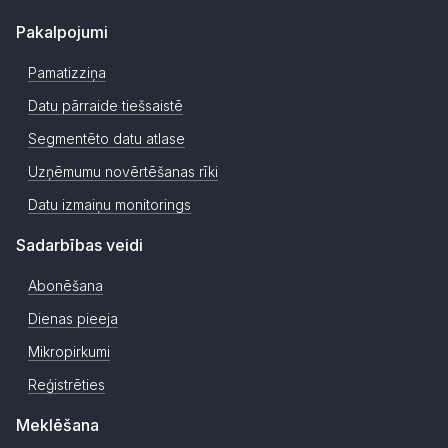
Pakalpojumi
Pamatizziņa
Datu pārraide tiešsaistē
Segmentēto datu atlase
Uzņēmumu novērtēšanas rīki
Datu izmaiņu monitorings
Sadarbības veidi
Abonēšana
Dienas pieeja
Mikropirkumi
Reģistrēties
Meklēšana